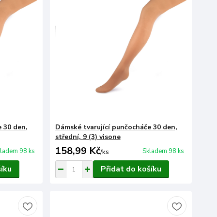
 30 den,
Dámské tvarující punčocháče 30 den,
střední, 9 (3) visone
158,99 Kč
ladem 98 ks
Skladem 98 ks
/
ks
šíku
Přidat do košíku