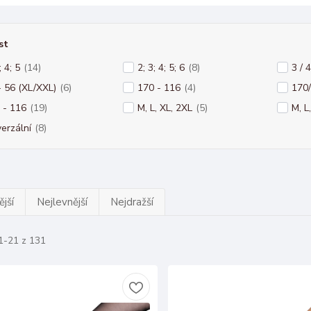
st
; 4; 5
(14)
2; 3; 4; 5; 6
(8)
3 / 4
- 56 (XL/XXL)
(6)
170 - 116
(4)
170
 - 116
(19)
M, L, XL, 2XL
(5)
M, L
verzální
(8)
jší
Nejlevnější
Nejdražší
1-21 z 131