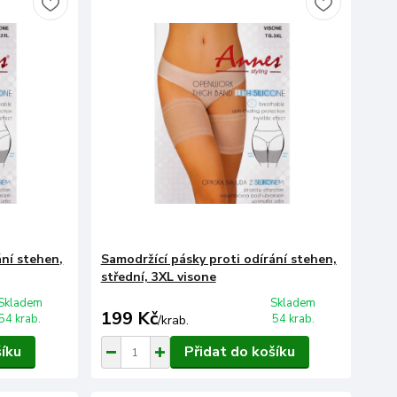
ání stehen,
Samodržící pásky proti odírání stehen,
střední, 3XL visone
Skladem
Skladem
199 Kč
54 krab.
54 krab.
/
krab.
šíku
Přidat do košíku