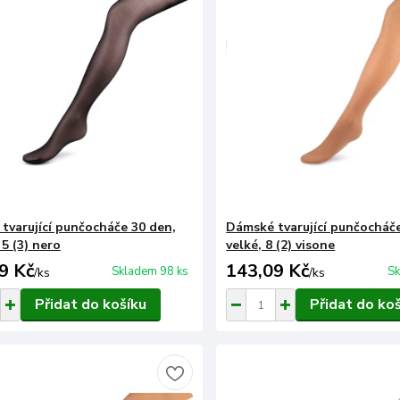
tvarující punčocháče 30 den,
Dámské tvarující punčocháče
 5 (3) nero
velké, 8 (2) visone
9 Kč
143,09 Kč
Skladem 98 ks
Sk
/
ks
/
ks
Přidat do košíku
Přidat do ko