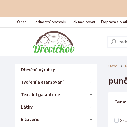
O nás
Hodnocení obchodu
Jak nakupovat
Doprava a plat
Úvod
M
Dřevěné výrobky
punč
Tvoření a aranžování
Textilní galanterie
Cena:
Látky
Bižuterie
Skl