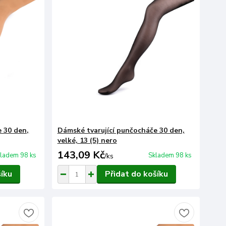
 30 den,
Dámské tvarující punčocháče 30 den,
velké, 13 (5) nero
143,09 Kč
ladem 98 ks
Skladem 98 ks
/
ks
šíku
Přidat do košíku