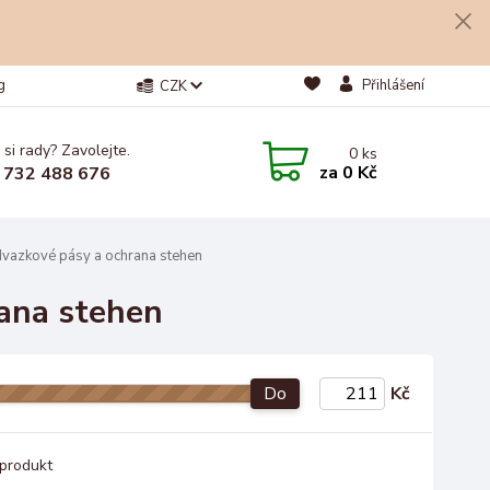
g
Přihlášení
CZK
 si rady? Zavolejte.
0
ks
za
0 Kč
 732 488 676
vazkové pásy a ochrana stehen
ana stehen
Do
Kč
produkt