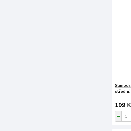
Samodrž
střední,
199 K