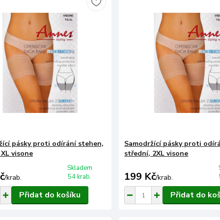
ící pásky proti odírání stehen,
Samodržící pásky proti odír
 XL visone
střední, 2XL visone
Skladem
č
199 Kč
54 krab.
/
krab.
/
krab.
Přidat do košíku
Přidat do ko