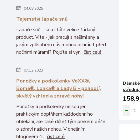
04.08.2025
Tajemství lapače snů
Lapače snů - jsou stále velice žádaný
produkt. Víte - jak pracují s našimi sny a
jakým způsobem nás mohou ochránit před
nočními můrami? Pojďte si vyr...
číst celé
07.12.2023
Ponožky a podkolenky VoXX®,
Dámské 
Boma®, Lonka® a Lady B - pohodlí,
střední,
skvělý vzhled a zdravé nohy!
158,9
Ponožky a podkolenky nejsou jen
praktickým doplňkem každodenního
oblékání, ale také důležitým prvkem péče
o zdraví našich nohou. V dnešním
blogovém čl...
číst celé