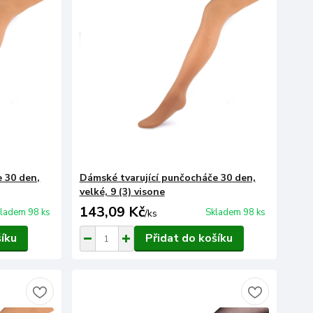
 30 den,
Dámské tvarující punčocháče 30 den,
velké, 9 (3) visone
143,09 Kč
ladem 98 ks
Skladem 98 ks
/
ks
šíku
Přidat do košíku