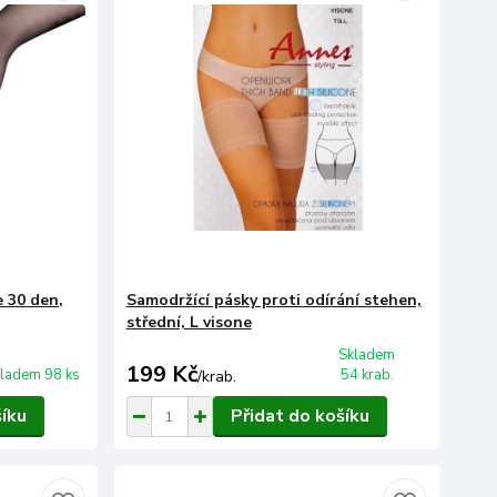
 30 den,
Samodržící pásky proti odírání stehen,
střední, L visone
Skladem
199 Kč
ladem 98 ks
54 krab.
/
krab.
šíku
Přidat do košíku