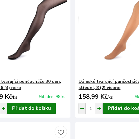
tvarující punčocháče 30 den,
Dámské tvarující punčocháče
 6 (4) nero
střední, 8 (2) visone
9 Kč
158,99 Kč
Skladem 98 ks
Sk
/
ks
/
ks
Přidat do košíku
Přidat do ko