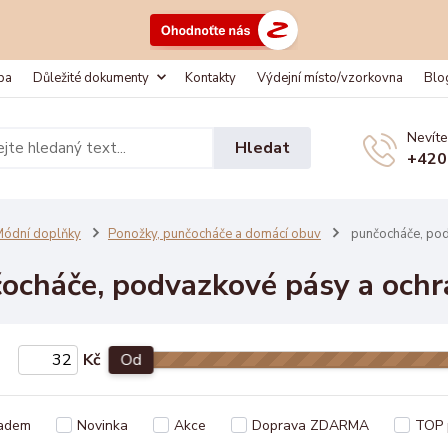
ba
Důležité dokumenty
Kontakty
Výdejní místo/vzorkovna
Blo
Nevíte
Hledat
+420
ódní doplňky
Ponožky, punčocháče a domácí obuv
punčocháče, pod
ocháče, podvazkové pásy a ochr
Kč
Od
adem
Novinka
Akce
Doprava ZDARMA
TOP 