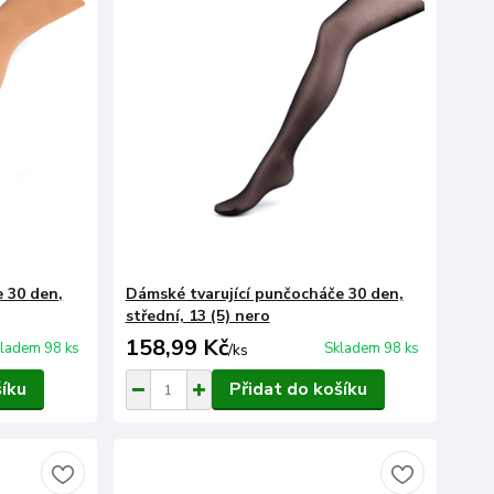
 30 den,
Dámské tvarující punčocháče 30 den,
střední, 13 (5) nero
158,99 Kč
ladem 98 ks
Skladem 98 ks
/
ks
šíku
Přidat do košíku