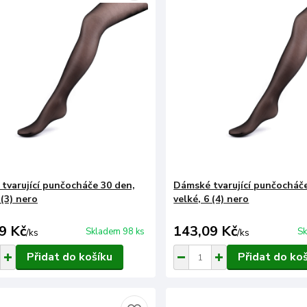
tvarující punčocháče 30 den,
Dámské tvarující punčocháče
 (3) nero
velké, 6 (4) nero
9 Kč
143,09 Kč
Skladem 98 ks
Sk
/
ks
/
ks
Přidat do košíku
Přidat do ko