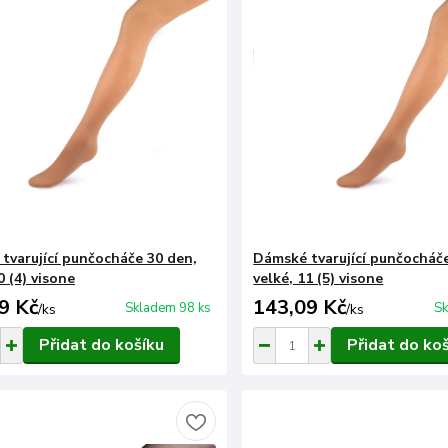
tvarující punčocháče 30 den,
Dámské tvarující punčocháče
0 (4) visone
velké, 11 (5) visone
9 Kč
143,09 Kč
Skladem 98 ks
Sk
/
ks
/
ks
Přidat do košíku
Přidat do ko