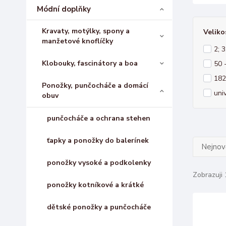
Módní doplňky
Kravaty, motýlky, spony a
Veliko
manžetové knoflíčky
2; 3
Klobouky, fascinátory a boa
50 
182
Ponožky, punčocháče a domácí
uni
obuv
punčocháče a ochrana stehen
ťapky a ponožky do balerínek
Nejnově
ponožky vysoké a podkolenky
Zobrazuji 
ponožky kotníkové a krátké
dětské ponožky a punčocháče