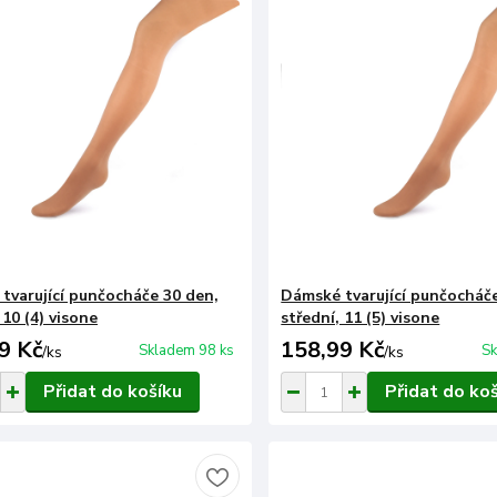
tvarující punčocháče 30 den,
Dámské tvarující punčocháče
 10 (4) visone
střední, 11 (5) visone
9 Kč
158,99 Kč
Skladem 98 ks
Sk
/
ks
/
ks
Přidat do košíku
Přidat do ko