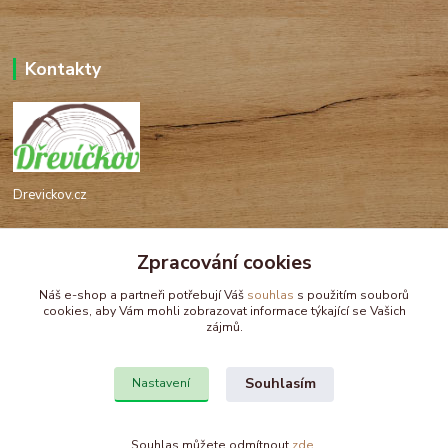
Kontakty
Drevickov.cz
Ing. Tomáš Hajíček,MSc
Zpracování cookies
+420 732 488 676
(Po-Pá, 8-17 hod.)
Náš e-shop a partneři potřebují Váš
souhlas
s použitím souborů
cookies, aby Vám mohli zobrazovat informace týkající se Vašich
drevickov@drevickov.cz, info@drevickov.cz
zájmů.
Souhlasím
Nastavení
Souhlas můžete odmítnout
zde
.