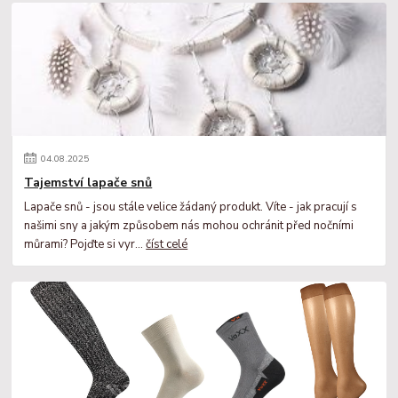
04
.
08
.
2025
Tajemství lapače snů
Lapače snů - jsou stále velice žádaný produkt. Víte - jak pracují s
našimi sny a jakým způsobem nás mohou ochránit před nočními
můrami? Pojďte si vyr...
číst celé