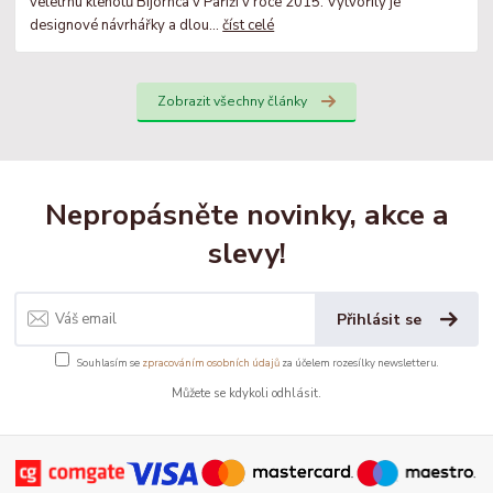
veletrhu klenotů Bijorhca v Paříži v roce 2015. Vytvořily je
designové návrhářky a dlou...
číst celé
Zobrazit všechny články
Nepropásněte novinky, akce a
slevy!
Přihlásit se
Souhlasím se
zpracováním osobních údajů
za účelem rozesílky newsletteru.
Můžete se kdykoli odhlásit.