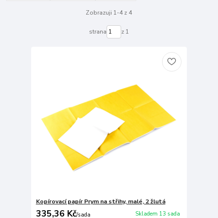
Zobrazuji 1-4 z 4
strana
z 1
Kopírovací papír Prym na střihy, malé, 2 žlutá
335,36 Kč
Skladem 13 sada
/
sada