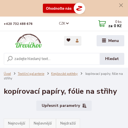
0
ks
CZK
+420 732 488 676
za
0 Kč
Menu
Hledat
Úvod
Textilní galanterie
Krejčovské potřeby
kopírovací papíry, fólie na
střihy
kopírovací papíry, fólie na střihy
Upřesnit parametry
Nejnovější
Nejlevnější
Nejdražší