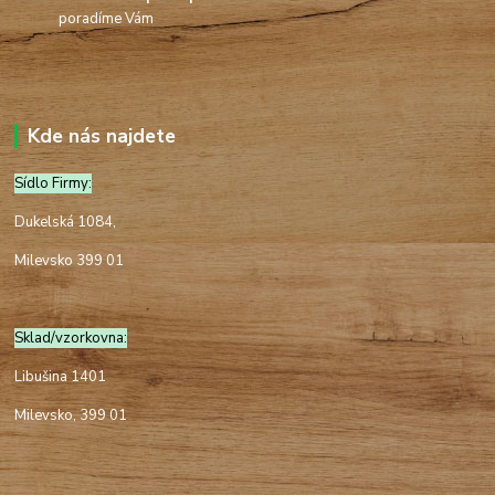
poradíme Vám
Kde nás najdete
Sídlo Firmy:
Dukelská 1084,
Milevsko 399 01
Sklad/vzorkovna:
Libušina 1401
Milevsko, 399 01