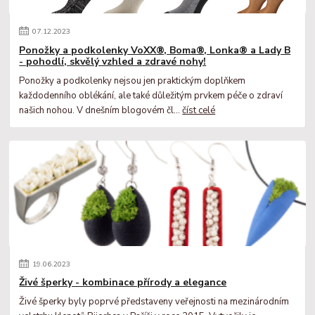
07
.
12
.
2023
Ponožky a podkolenky VoXX®, Boma®, Lonka® a Lady B
- pohodlí, skvělý vzhled a zdravé nohy!
Ponožky a podkolenky nejsou jen praktickým doplňkem
každodenního oblékání, ale také důležitým prvkem péče o zdraví
našich nohou. V dnešním blogovém čl...
číst celé
19
.
06
.
2023
Živé šperky - kombinace přírody a elegance
Živé šperky byly poprvé představeny veřejnosti na mezinárodním