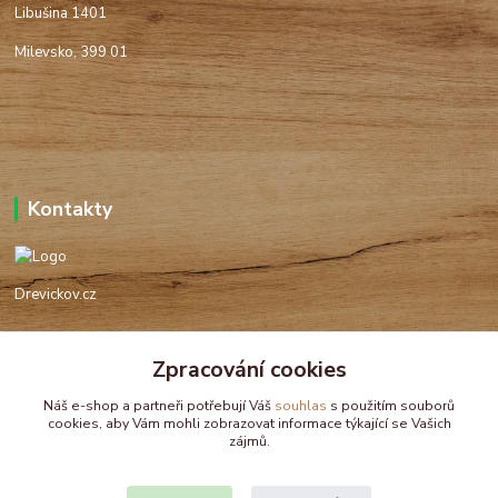
Libušina 1401
Milevsko, 399 01
Kontakty
Drevickov.cz
Ing. Tomáš Hajíček,MSc
Zpracování cookies
+420 732 488 676
(Po-Pá, 8-17 hod.)
Náš e-shop a partneři potřebují Váš
souhlas
s použitím souborů
cookies, aby Vám mohli zobrazovat informace týkající se Vašich
drevickov@drevickov.cz, info@drevickov.cz
zájmů.