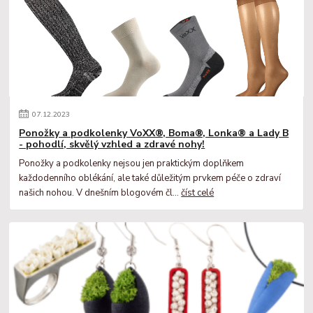
07
.
12
.
2023
Ponožky a podkolenky VoXX®, Boma®, Lonka® a Lady B
- pohodlí, skvělý vzhled a zdravé nohy!
Ponožky a podkolenky nejsou jen praktickým doplňkem
každodenního oblékání, ale také důležitým prvkem péče o zdraví
našich nohou. V dnešním blogovém čl...
číst celé