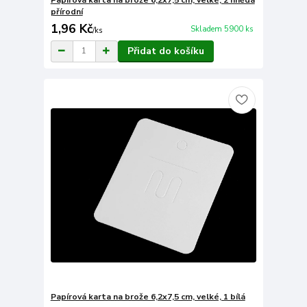
přírodní
1,96 Kč
Skladem 5900 ks
/
ks
Přidat do košíku
Papírová karta na brože 6,2x7,5 cm, velké, 1 bílá