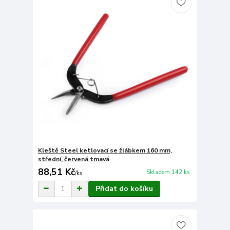
Kleště Steel ketlovací se žlábkem 160 mm,
střední, červená tmavá
88,51 Kč
Skladem 142 ks
/
ks
Přidat do košíku