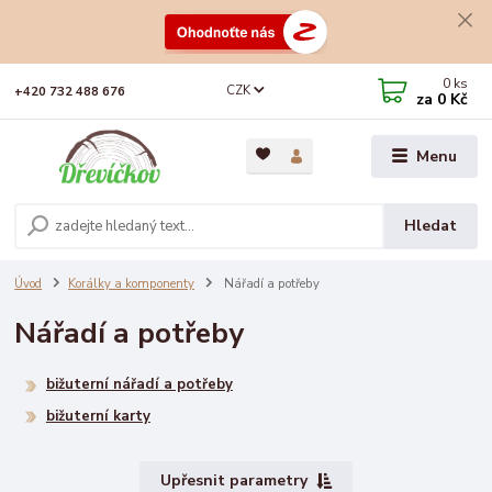
0
ks
CZK
+420 732 488 676
za
0 Kč
Menu
Hledat
Úvod
Korálky a komponenty
Nářadí a potřeby
Nářadí a potřeby
bižuterní nářadí a potřeby
bižuterní karty
Upřesnit parametry