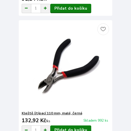
Přidat do košíku
Kleště štípací 110 mm, malé, černá
132,92 Kč
Skladem 992 ks
/
ks
Přidat do košíku