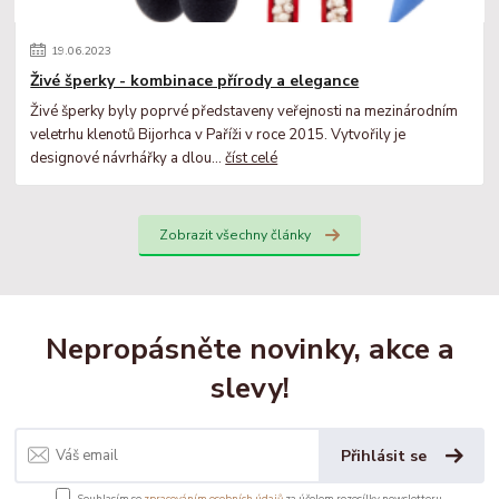
19
.
06
.
2023
Živé šperky - kombinace přírody a elegance
Živé šperky byly poprvé představeny veřejnosti na mezinárodním
veletrhu klenotů Bijorhca v Paříži v roce 2015. Vytvořily je
designové návrhářky a dlou...
číst celé
Zobrazit všechny články
Nepropásněte novinky, akce a
slevy!
Přihlásit se
Souhlasím se
zpracováním osobních údajů
za účelem rozesílky newsletteru.