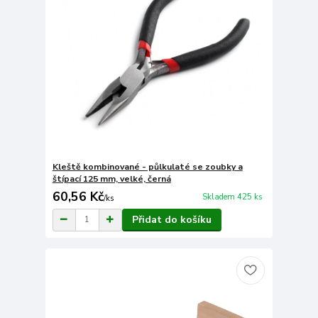
Kleště kombinované - půlkulaté se zoubky a
štípací 125 mm, velké, černá
60,56 Kč
Skladem 425 ks
/
ks
Přidat do košíku