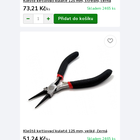
Kleště ketlovací kulaté 125 mm, střední, černá
73,21 Kč
Skladem 2465 ks
/
ks
Přidat do košíku
Kleště ketlovací kulaté 125 mm, velké, černá
51,24 Kč
Skladem 2465 ks
/
ks