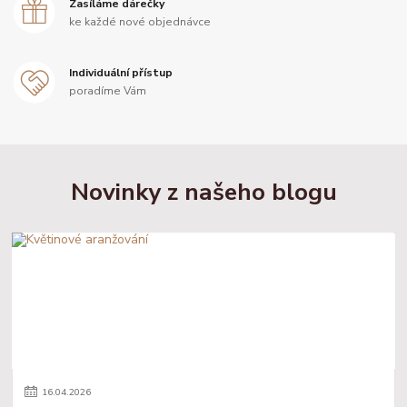
Zasíláme dárečky
ke každé nové objednávce
Individuální přístup
poradíme Vám
Novinky z našeho blogu
16
.
04
.
2026