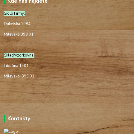
Kde nás najdete
Sídlo Firmy:
Dukelská 1084,
Milevsko 399 01
Sklad/vzorkovna:
Libušina 1401
Milevsko, 399 01
Kontakty