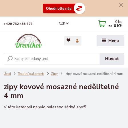
0
ks
CZK
+420 732 488 676
za
0 Kč
Menu
Hledat
Úvod
Textilní galanterie
Zipy
zipy kovové mosazné nedělitelné 4 mm
zipy kovové mosazné nedělitelné
4 mm
V této kategorii nebylo nalezeno žádné zboží.