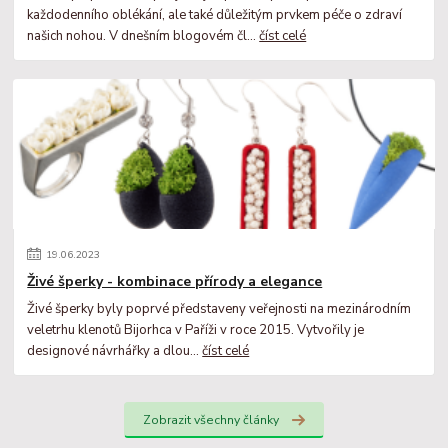
každodenního oblékání, ale také důležitým prvkem péče o zdraví
našich nohou. V dnešním blogovém čl...
číst celé
19
.
06
.
2023
Živé šperky - kombinace přírody a elegance
Živé šperky byly poprvé představeny veřejnosti na mezinárodním
veletrhu klenotů Bijorhca v Paříži v roce 2015. Vytvořily je
designové návrhářky a dlou...
číst celé
Zobrazit všechny články