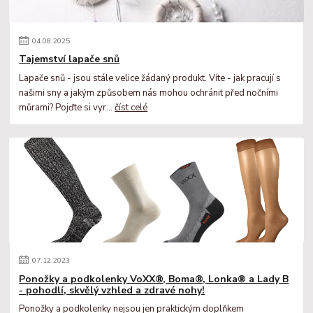
04
.
08
.
2025
Tajemství lapače snů
Lapače snů - jsou stále velice žádaný produkt. Víte - jak pracují s
našimi sny a jakým způsobem nás mohou ochránit před nočními
můrami? Pojďte si vyr...
číst celé
07
.
12
.
2023
Ponožky a podkolenky VoXX®, Boma®, Lonka® a Lady B
- pohodlí, skvělý vzhled a zdravé nohy!
Ponožky a podkolenky nejsou jen praktickým doplňkem