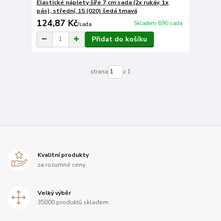
Elastické náplety šíře 7 cm sada (2x rukáv, 1x
pás), střední, 15 (020) šedá tmavá
124,87 Kč
Skladem 690 sada
/
sada
Přidat do košíku
strana
z 1
Kvalitní produkty
za rozumné ceny
Velký výběr
35000 produktů skladem