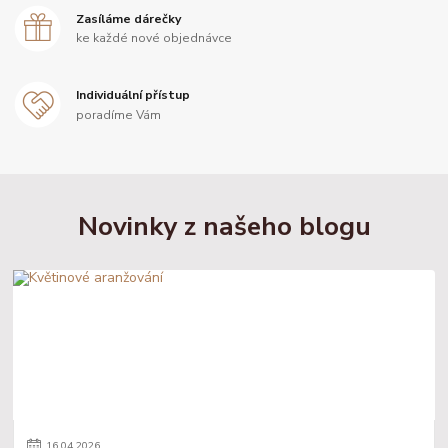
Zasíláme dárečky
ke každé nové objednávce
Individuální přístup
poradíme Vám
Novinky z našeho blogu
16
.
04
.
2026