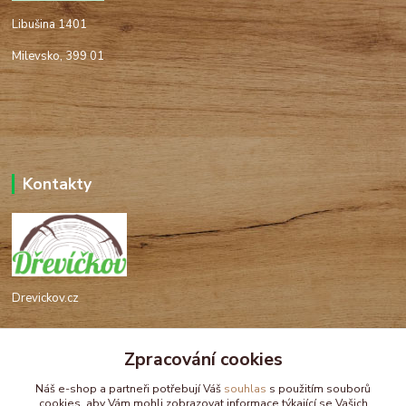
Libušina 1401
Milevsko, 399 01
Kontakty
Drevickov.cz
Ing. Tomáš Hajíček,MSc
+420 732 488 676
Zpracování cookies
(Po-Pá, 8-17 hod.)
Náš e-shop a partneři potřebují Váš
souhlas
s použitím souborů
cookies, aby Vám mohli zobrazovat informace týkající se Vašich