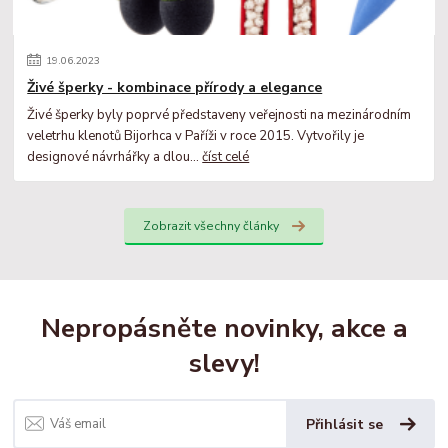
19
.
06
.
2023
Živé šperky - kombinace přírody a elegance
Živé šperky byly poprvé představeny veřejnosti na mezinárodním
veletrhu klenotů Bijorhca v Paříži v roce 2015. Vytvořily je
designové návrhářky a dlou...
číst celé
Zobrazit všechny články
Nepropásněte novinky, akce a
slevy!
Přihlásit se