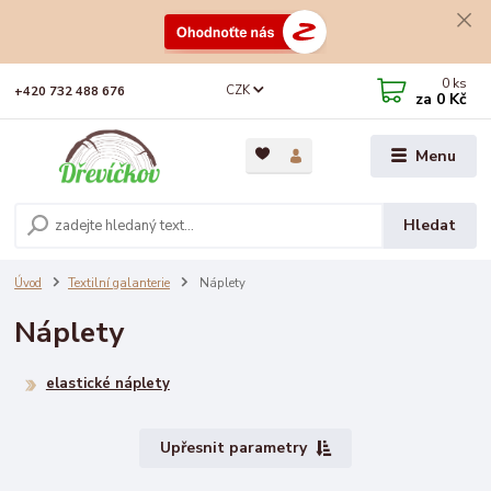
0
ks
CZK
+420 732 488 676
za
0 Kč
Menu
Hledat
Úvod
Textilní galanterie
Náplety
Náplety
elastické náplety
Upřesnit parametry