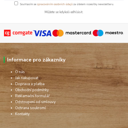
Souhlasím se
zpracováním osobních údajů
za účelem rozesílky newsletteru.
Můžete se kdykoli odhlásit.
Informace pro zákazníky
O nás
Jak nakupovat
Doprava a platba
Obchodní podmínky
Reklamační formulář
Odstoupení od smlouvy
Ochrana soukromí
Kontakty