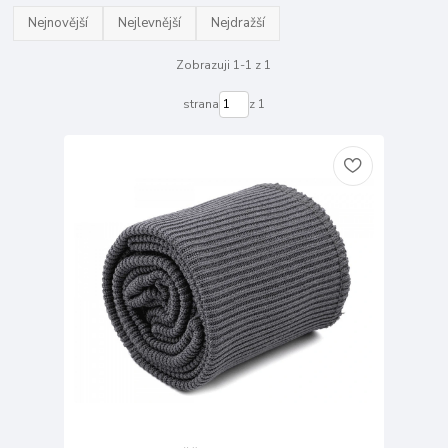
Nejnovější
Nejlevnější
Nejdražší
Zobrazuji 1-1 z 1
strana
z 1