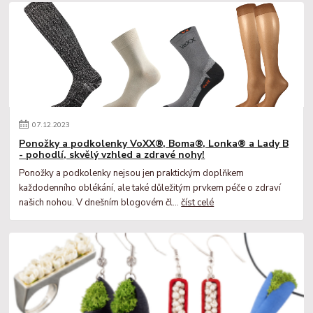
07
.
12
.
2023
Ponožky a podkolenky VoXX®, Boma®, Lonka® a Lady B
- pohodlí, skvělý vzhled a zdravé nohy!
Ponožky a podkolenky nejsou jen praktickým doplňkem
každodenního oblékání, ale také důležitým prvkem péče o zdraví
našich nohou. V dnešním blogovém čl...
číst celé