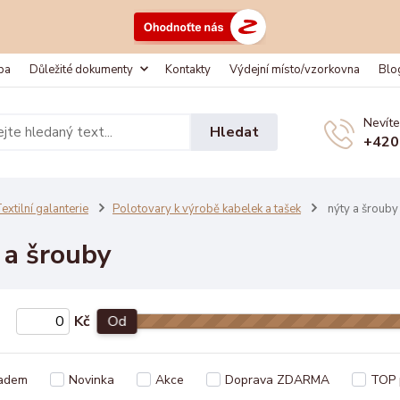
ba
Důležité dokumenty
Kontakty
Výdejní místo/vzorkovna
Blo
Nevíte
Hledat
+420
extilní galanterie
Polotovary k výrobě kabelek a tašek
nýty a šrouby
 a šrouby
Kč
Od
adem
Novinka
Akce
Doprava ZDARMA
TOP 