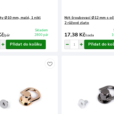
ty Ø10 mm, malé, 1 nikl
Nýt šroubovací Ø12 mm s oč
2 růžové zlato
Skladem
Kč
17,38 Kč
2800 pár
1
/
pár
/
sada
Přidat do košíku
Přidat do ko