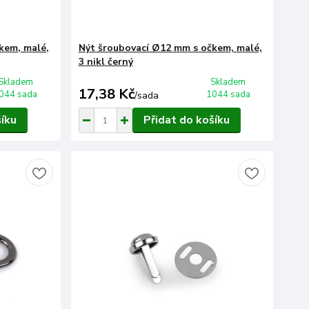
kem, malé,
Nýt šroubovací Ø12 mm s očkem, malé,
3 nikl černý
Skladem
Skladem
17,38 Kč
044 sada
1044 sada
/
sada
šíku
Přidat do košíku