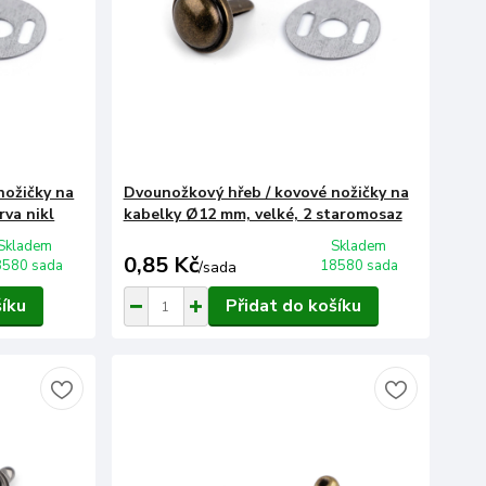
nožičky na
Dvounožkový hřeb / kovové nožičky na
rva nikl
kabelky Ø12 mm, velké, 2 staromosaz
Skladem
Skladem
0,85 Kč
8580 sada
18580 sada
/
sada
šíku
Přidat do košíku