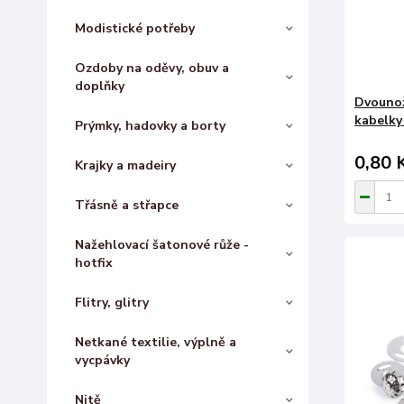
Modistické potřeby
Ozdoby na oděvy, obuv a
doplňky
Dvounož
kabelky
Prýmky, hadovky a borty
0,80 
Krajky a madeiry
Třásně a střapce
Nažehlovací šatonové růže -
hotfix
Flitry, glitry
Netkané textilie, výplně a
vycpávky
Nitě