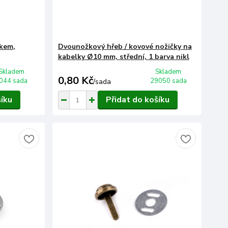
čkem,
Dvounožkový hřeb / kovové nožičky na
kabelky Ø10 mm, střední, 1 barva nikl
Skladem
Skladem
0,80 Kč
044 sada
29050 sada
/
sada
šíku
Přidat do košíku