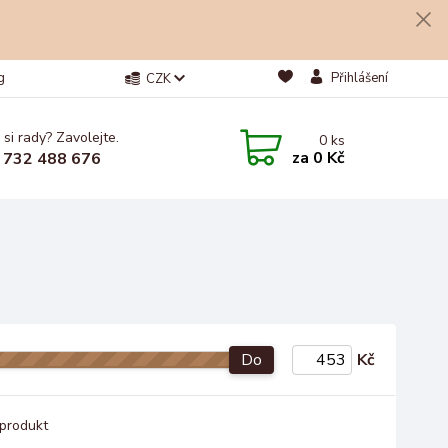
g
Přihlášení
CZK
 si rady? Zavolejte.
0
ks
za
0 Kč
 732 488 676
Do
Kč
produkt