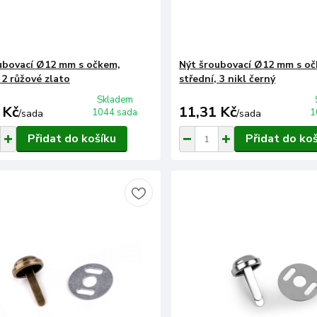
ubovací Ø12 mm s očkem,
Nýt šroubovací Ø12 mm s o
 2 růžové zlato
střední, 3 nikl černý
Skladem
 Kč
11,31 Kč
1044 sada
1
/
sada
/
sada
Přidat do košíku
Přidat do ko