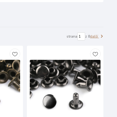
strana
z 8
další