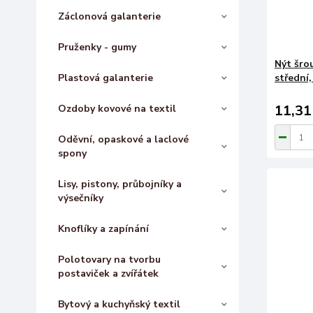
Záclonová galanterie
Pruženky - gumy
Nýt šro
Plastová galanterie
střední,
11,31
Ozdoby kovové na textil
Oděvní, opaskové a laclové
spony
Lisy, pistony, průbojníky a
výsečníky
Knoflíky a zapínání
Polotovary na tvorbu
postaviček a zvířátek
Bytový a kuchyňský textil