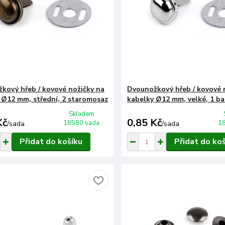
kový hřeb / kovové nožičky na
Dvounožkový hřeb / kovové 
 Ø12 mm, střední, 2 staromosaz
kabelky Ø12 mm, velké, 1 ba
Skladem
Kč
0,85 Kč
18580 sada
1
/
sada
/
sada
Přidat do košíku
Přidat do ko