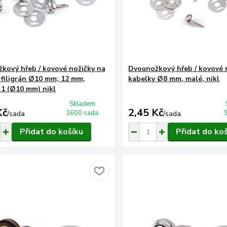
kový hřeb / kovové nožičky na
Dvounožkový hřeb / kovové 
 filigrán Ø10 mm; 12 mm,
kabelky Ø8 mm, malé, nikl
 1 (Ø10 mm) nikl
Skladem
Kč
2,45 Kč
1600 sada
/
sada
/
sada
Přidat do košíku
Přidat do ko