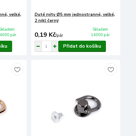
né, velké,
Duté nýty Ø5 mm jednostranné, velké,
2 nikl černý
Skladem
Skladem
0,19 Kč
4000 pár
14000 pár
/
pár
šíku
Přidat do košíku