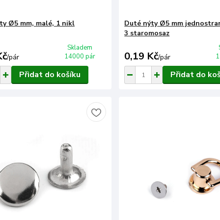
ty Ø5 mm, malé, 1 nikl
Duté nýty Ø5 mm jednostran
3 staromosaz
Skladem
Kč
0,19 Kč
14000 pár
1
/
pár
/
pár
Přidat do košíku
Přidat do ko