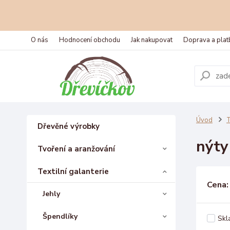
O nás
Hodnocení obchodu
Jak nakupovat
Doprava a plat
Úvod
T
Dřevěné výrobky
nýty
Tvoření a aranžování
Textilní galanterie
Cena:
Jehly
Špendlíky
Skl