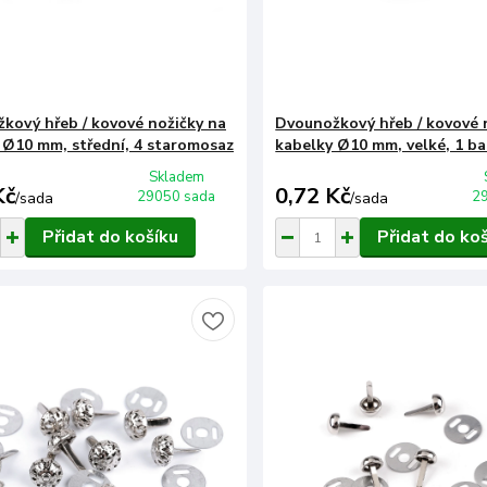
kový hřeb / kovové nožičky na
Dvounožkový hřeb / kovové 
 Ø10 mm, střední, 4 staromosaz
kabelky Ø10 mm, velké, 1 ba
Skladem
Kč
0,72 Kč
29050 sada
2
/
sada
/
sada
Přidat do košíku
Přidat do ko