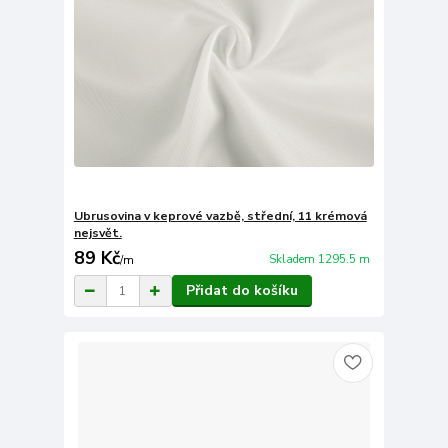
Ubrusovina v keprové vazbě, střední, 11 krémová
nejsvět.
89 Kč
Skladem 1295.5 m
/
m
Přidat do košíku