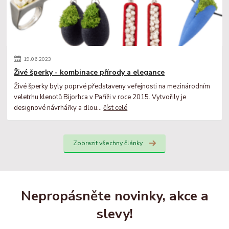
19
.
06
.
2023
Živé šperky - kombinace přírody a elegance
Živé šperky byly poprvé představeny veřejnosti na mezinárodním
veletrhu klenotů Bijorhca v Paříži v roce 2015. Vytvořily je
designové návrhářky a dlou...
číst celé
Zobrazit všechny články
Nepropásněte novinky, akce a
slevy!