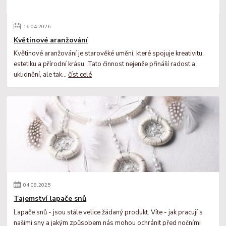
16
.
04
.
2026
Květinové aranžování
Květinové aranžování je starověké umění, které spojuje kreativitu,
estetiku a přírodní krásu. Tato činnost nejenže přináší radost a
uklidnění, ale tak...
číst celé
04
.
08
.
2025
Tajemství lapače snů
Lapače snů - jsou stále velice žádaný produkt. Víte - jak pracují s
našimi sny a jakým způsobem nás mohou ochránit před nočními