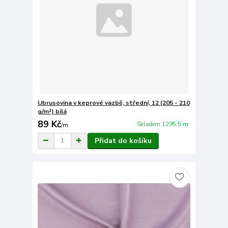
Ubrusovina v keprové vazbě, střední, 12 (205 - 210
g/m²) bílá
89 Kč
Skladem 1295.5 m
/
m
Přidat do košíku