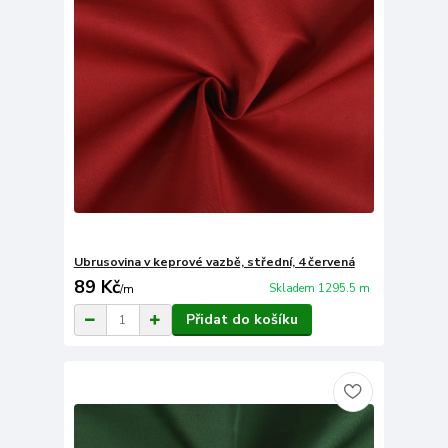
Ubrusovina v keprové vazbě, střední, 4 červená
89 Kč
Skladem 1295.5 m
/
m
Přidat do košíku