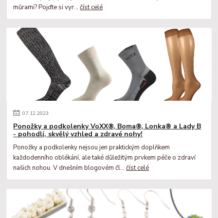
můrami? Pojďte si vyr...
číst celé
07
.
12
.
2023
Ponožky a podkolenky VoXX®, Boma®, Lonka® a Lady B
- pohodlí, skvělý vzhled a zdravé nohy!
Ponožky a podkolenky nejsou jen praktickým doplňkem
každodenního oblékání, ale také důležitým prvkem péče o zdraví
našich nohou. V dnešním blogovém čl...
číst celé