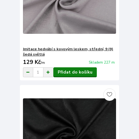
Imitace hedvábí s kovovým leskem, střední, 9 (9)
šedá světlá
129 Kč
Skladem 227 m
/
m
Přidat do košíku