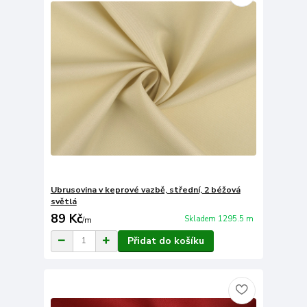
Ubrusovina v keprové vazbě, střední, 2 béžová
světlá
89 Kč
Skladem 1295.5 m
/
m
Přidat do košíku