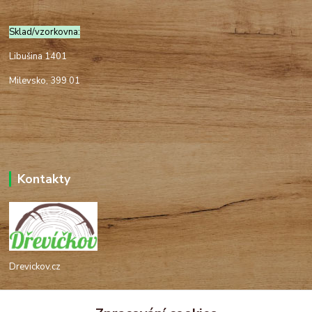
Sklad/vzorkovna:
Libušina 1401
Milevsko, 399 01
Kontakty
Drevickov.cz
Ing. Tomáš Hajíček,MSc