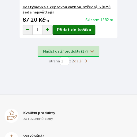
Kostýmovka s keprovou vazbou, střední, 5 (075)
šedá nejsvětlejší
87,20 Kč
Skladem 1382 m
/
m
Přidat do košíku
Načíst další produkty (17)
strana
z 2
další
Kvalitní produkty
za rozumné ceny
Velký výběr