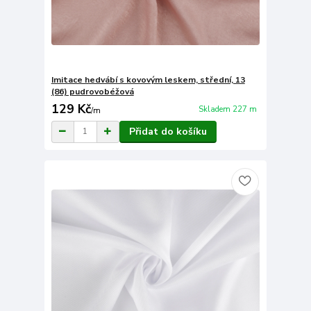
Imitace hedvábí s kovovým leskem, střední, 13
(86) pudrovobéžová
129 Kč
Skladem 227 m
/
m
Přidat do košíku