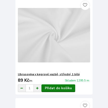
Ubrusovina v keprové vazbě, střední, 1 bílá
89 Kč
Skladem 1295.5 m
/
m
Přidat do košíku