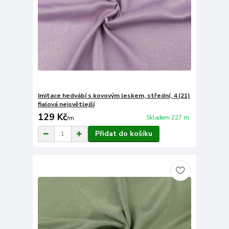
Imitace hedvábí s kovovým leskem, střední, 4 (21)
fialová nejsvětlejší
129 Kč
Skladem 227 m
/
m
Přidat do košíku