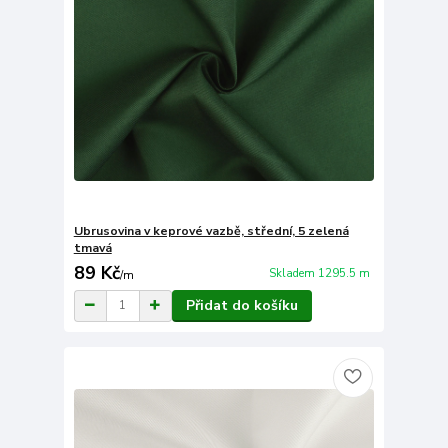
Ubrusovina v keprové vazbě, střední, 5 zelená
tmavá
89 Kč
Skladem 1295.5 m
/
m
Přidat do košíku