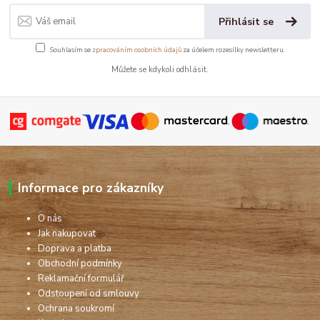
Přihlásit se
Souhlasím se
zpracováním osobních údajů
za účelem rozesílky newsletteru.
Můžete se kdykoli odhlásit.
Informace pro zákazníky
O nás
Jak nakupovat
Doprava a platba
Obchodní podmínky
Reklamační formulář
Odstoupení od smlouvy
Ochrana soukromí