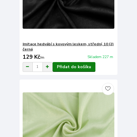
Imitace hedvábí s kovovým leskem, střední, 10 (2)
černá
129 Kč
Skladem 227 m
/
m
Přidat do košíku