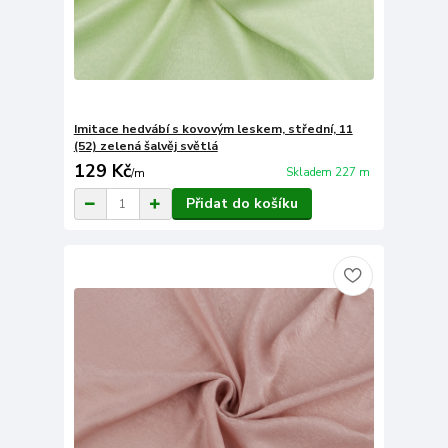
Imitace hedvábí s kovovým leskem, střední, 11
(52) zelená šalvěj světlá
129 Kč
Skladem 227 m
/
m
Přidat do košíku