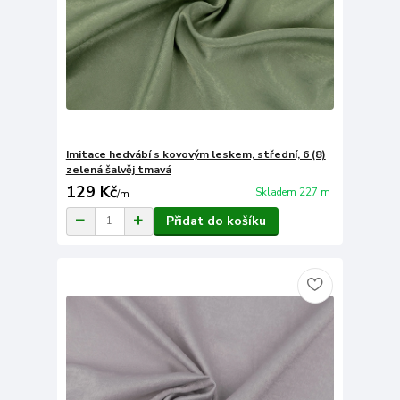
Imitace hedvábí s kovovým leskem, střední, 6 (8)
zelená šalvěj tmavá
129 Kč
Skladem 227 m
/
m
Přidat do košíku