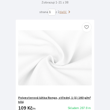
Zobrazuji 1-21 z 38
strana
z 2
další
Polyesterová látka Rongo, střední, 1 (1) 160 g/m²
bílá
109 Kč
Skladem 287.8 m
/
m