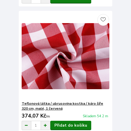
Teflonová látka / ubrusovina kostka / káro šíře
320 cm, malé, 1 červená
374,07 Kč
Skladem 54.2 m
/
m
Přidat do košíku