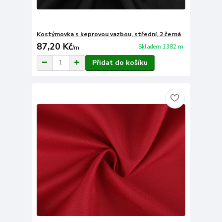
Kostýmovka s keprovou vazbou, střední, 2 černá
87,20 Kč
Skladem 1382 m
/
m
Přidat do košíku