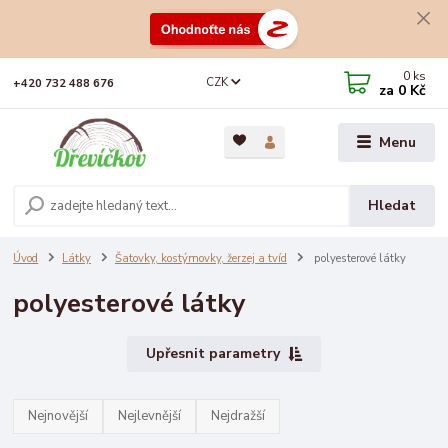
0
ks
CZK
+420 732 488 676
za
0 Kč
Menu
Hledat
Úvod
Látky
Šatovky, kostýmovky, žerzej a tvíd
polyesterové látky
polyesterové látky
Upřesnit parametry
Nejnovější
Nejlevnější
Nejdražší