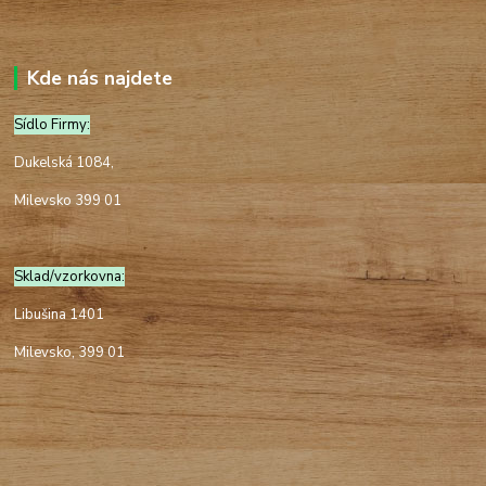
Kde nás najdete
Sídlo Firmy:
Dukelská 1084,
Milevsko 399 01
Sklad/vzorkovna:
Libušina 1401
Milevsko, 399 01