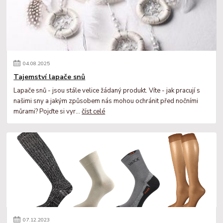
04
.
08
.
2025
Tajemství lapače snů
Lapače snů - jsou stále velice žádaný produkt. Víte - jak pracují s
našimi sny a jakým způsobem nás mohou ochránit před nočními
můrami? Pojďte si vyr...
číst celé
07
.
12
.
2023