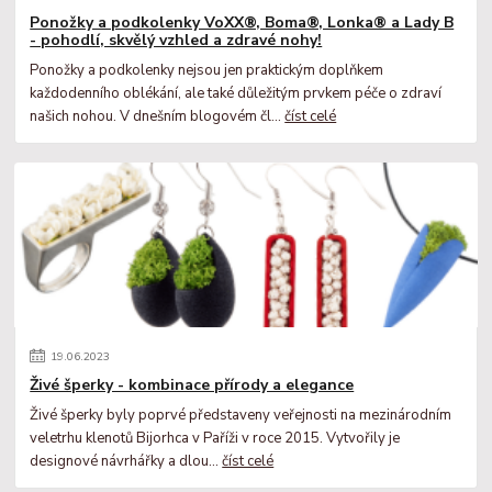
Ponožky a podkolenky VoXX®, Boma®, Lonka® a Lady B
- pohodlí, skvělý vzhled a zdravé nohy!
Ponožky a podkolenky nejsou jen praktickým doplňkem
každodenního oblékání, ale také důležitým prvkem péče o zdraví
našich nohou. V dnešním blogovém čl...
číst celé
19
.
06
.
2023
Živé šperky - kombinace přírody a elegance
Živé šperky byly poprvé představeny veřejnosti na mezinárodním
veletrhu klenotů Bijorhca v Paříži v roce 2015. Vytvořily je
designové návrhářky a dlou...
číst celé