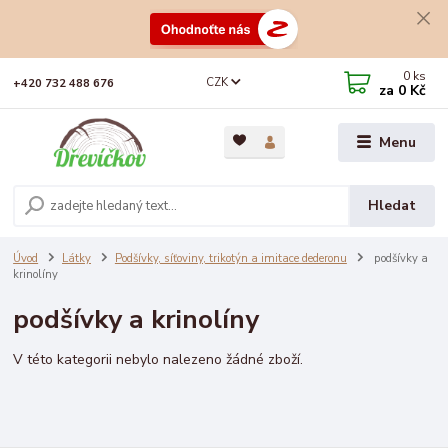
0
ks
CZK
+420 732 488 676
za
0 Kč
Menu
Hledat
Úvod
Látky
Podšívky, síťoviny, trikotýn a imitace dederonu
podšívky a
krinolíny
podšívky a krinolíny
V této kategorii nebylo nalezeno žádné zboží.