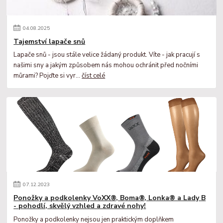
04
.
08
.
2025
Tajemství lapače snů
Lapače snů - jsou stále velice žádaný produkt. Víte - jak pracují s
našimi sny a jakým způsobem nás mohou ochránit před nočními
můrami? Pojďte si vyr...
číst celé
07
.
12
.
2023
Ponožky a podkolenky VoXX®, Boma®, Lonka® a Lady B
- pohodlí, skvělý vzhled a zdravé nohy!
Ponožky a podkolenky nejsou jen praktickým doplňkem