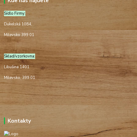
Kde nás najdete
Sídlo Firmy:
Dukelská 1084,
Milevsko 399 01
Sklad/vzorkovna:
Libušina 1401
Milevsko, 399 01
Kontakty