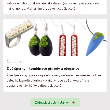
každodenního oblékání, ale také důležitým prvkem péče o zdraví
našich nohou. V dnešním blogovém čl...
číst celé
19
.
06
.
2023
Živé šperky - kombinace přírody a elegance
Živé šperky byly poprvé představeny veřejnosti na mezinárodním
veletrhu klenotů Bijorhca v Paříži v roce 2015. Vytvořily je
designové návrhářky a dlou...
číst celé
Zobrazit všechny články