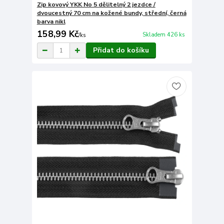
Zip kovový YKK No 5 dělitelný 2 jezdce /
dvoucestný 70 cm na kožené bundy, střední, černá
barva nikl
158,99 Kč
Skladem 426 ks
/
ks
Přidat do košíku