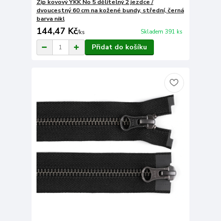
Zip kovový YKK No 5 dělitelný 2 jezdce /
dvoucestný 60 cm na kožené bundy, střední, černá
barva nikl
144,47 Kč
Skladem 391 ks
/
ks
Přidat do košíku