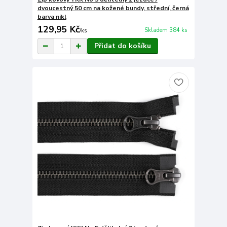
dvoucestný 50 cm na kožené bundy, střední, černá
barva nikl
129,95 Kč
Skladem 384 ks
/
ks
Přidat do košíku