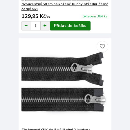
dvoucestný 50 cm na kožené bundy, střední, černá
černý nikl
129,95 Kč
Skladem 384 ks
/
ks
Přidat do košíku
Zip kovový YKK No 5 dělitelný 2 jezdce /