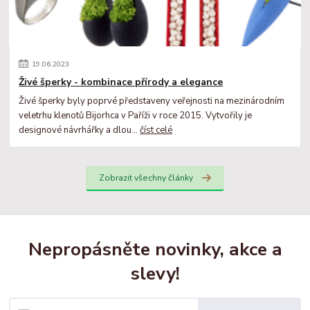
19
.
06
.
2023
Živé šperky - kombinace přírody a elegance
Živé šperky byly poprvé představeny veřejnosti na mezinárodním
veletrhu klenotů Bijorhca v Paříži v roce 2015. Vytvořily je
designové návrhářky a dlou...
číst celé
Zobrazit všechny články
Nepropásněte novinky, akce a
slevy!