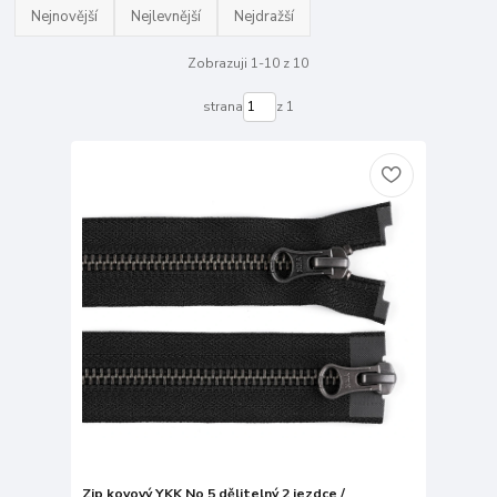
Nejnovější
Nejlevnější
Nejdražší
Zobrazuji 1-10 z 10
strana
z 1
Zip kovový YKK No 5 dělitelný 2 jezdce /