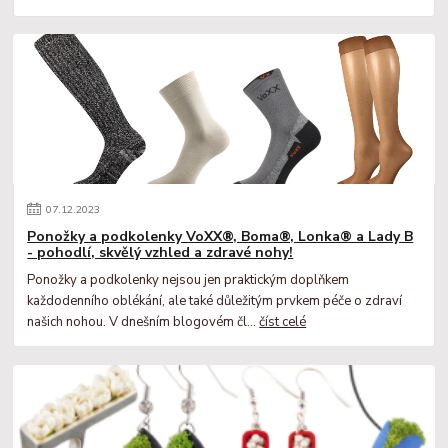
07
.
12
.
2023
Ponožky a podkolenky VoXX®, Boma®, Lonka® a Lady B
- pohodlí, skvělý vzhled a zdravé nohy!
Ponožky a podkolenky nejsou jen praktickým doplňkem
každodenního oblékání, ale také důležitým prvkem péče o zdraví
našich nohou. V dnešním blogovém čl...
číst celé