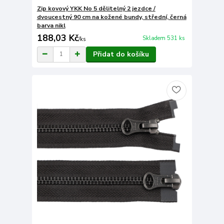
Zip kovový YKK No 5 dělitelný 2 jezdce /
dvoucestný 90 cm na kožené bundy, střední, černá
barva nikl
188,03 Kč
Skladem 531 ks
/
ks
Přidat do košíku