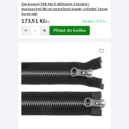
Zip kovový YKK No 5 dělitelný 2 jezdce /
dvoucestný 80 cm na kožené bundy, střední, černá
černý nikl
173,51 Kč
Skladem 475 ks
/
ks
Přidat do košíku