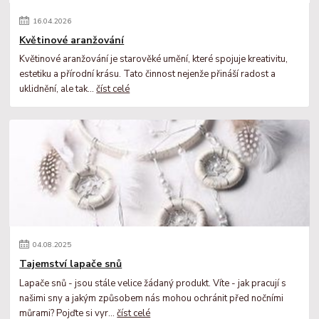
16
.
04
.
2026
Květinové aranžování
Květinové aranžování je starověké umění, které spojuje kreativitu,
estetiku a přírodní krásu. Tato činnost nejenže přináší radost a
uklidnění, ale tak...
číst celé
04
.
08
.
2025
Tajemství lapače snů
Lapače snů - jsou stále velice žádaný produkt. Víte - jak pracují s
našimi sny a jakým způsobem nás mohou ochránit před nočními
můrami? Pojďte si vyr...
číst celé