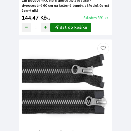
Zip kovový YKK No 5 dělitelný 2 jezdce /
dvoucestný 60 cm na kožené bundy, střední, černá
černý nikl
144,47 Kč
Skladem 391 ks
/
ks
Přidat do košíku