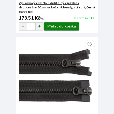
Zip kovový YKK No 5 dělitelný 2 jezdce /
dvoucestný 80 cm na kožené bundy, střední, černá
barva nikl
173,51 Kč
Skladem 475 ks
/
ks
Přidat do košíku