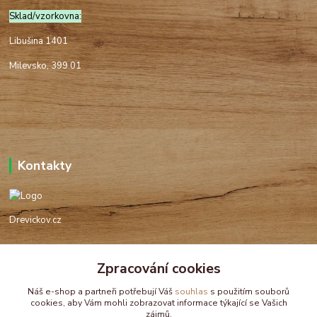
Sklad/vzorkovna:
Libušina 1401
Milevsko, 399 01
Kontakty
Drevickov.cz
Ing. Tomáš Hajíček,MSc
+420 732 488 676
Zpracování cookies
(Po-Pá, 8-17 hod.)
Náš e-shop a partneři potřebují Váš
souhlas
s použitím souborů
cookies, aby Vám mohli zobrazovat informace týkající se Vašich
drevickov@drevickov.cz, info@drevickov.cz
zájmů.