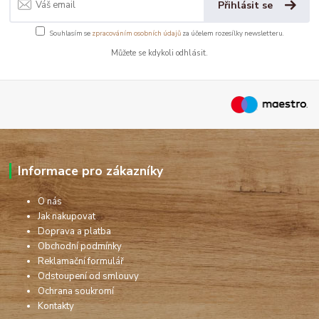
Přihlásit se
Souhlasím se
zpracováním osobních údajů
za účelem rozesílky newsletteru.
Můžete se kdykoli odhlásit.
Informace pro zákazníky
O nás
Jak nakupovat
Doprava a platba
Obchodní podmínky
Reklamační formulář
Odstoupení od smlouvy
Ochrana soukromí
Kontakty