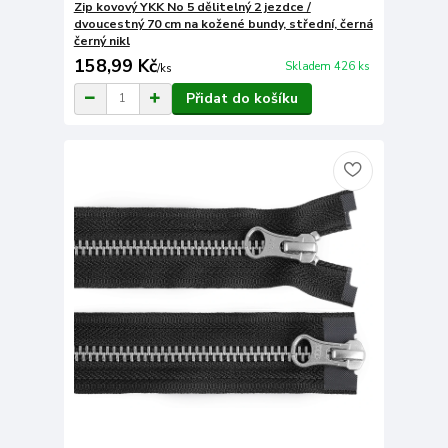
Zip kovový YKK No 5 dělitelný 2 jezdce /
dvoucestný 70 cm na kožené bundy, střední, černá
černý nikl
158,99 Kč
Skladem 426 ks
/
ks
Přidat do košíku