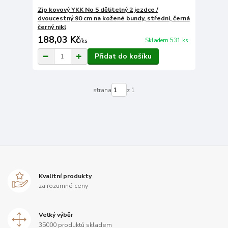
Zip kovový YKK No 5 dělitelný 2 jezdce /
dvoucestný 90 cm na kožené bundy, střední, černá
černý nikl
188,03 Kč
Skladem 531 ks
/
ks
Přidat do košíku
strana
z 1
Kvalitní produkty
za rozumné ceny
Velký výběr
35000 produktů skladem