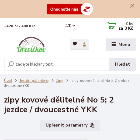
0
ks
CZK
+420 732 488 676
za
0 Kč
Menu
Hledat
Úvod
Textilní galanterie
Zipy
zipy kovové dělitelné No 5; 2 jezdce /
dvoucestné YKK
zipy kovové dělitelné No 5; 2
jezdce / dvoucestné YKK
Upřesnit parametry