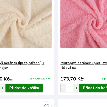
yš beránek úplet, střední, 1
Mikroplyš beránek úplet, stř
nejsv.
růžová sv.
0 Kč
173,70 Kč
Skladem 557 m
Sk
/
m
/
m
Přidat do košíku
Přidat do ko