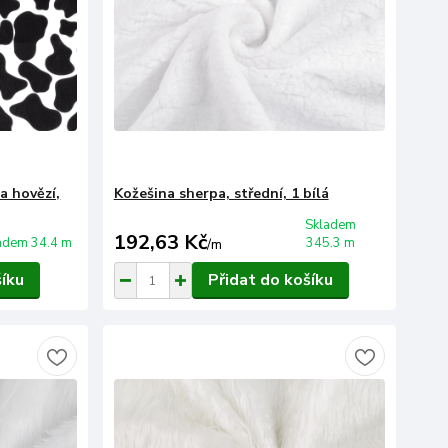
na hovězí,
Kožešina sherpa, střední, 1 bílá
Skladem
192,63 Kč
adem 34.4 m
345.3 m
/
m
šíku
Přidat do košíku