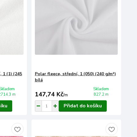
 1 (1) (245
Polar fleece, střední, 1 (050) (240 g/m²)
bílá
Skladem
Skladem
147,74 Kč
2714.3 m
827.2 m
/
m
šíku
Přidat do košíku