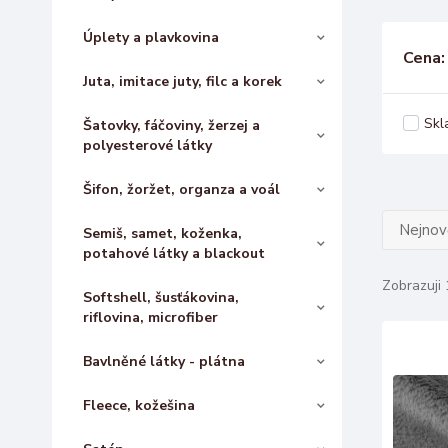
Úplety a plavkovina
Cena:
Juta, imitace juty, filc a korek
Skl
Šatovky, fáčoviny, žerzej a
polyesterové látky
Šifon, žoržet, organza a voál
Nejnově
Semiš, samet, koženka,
potahové látky a blackout
Zobrazuji 
Softshell, šusťákovina,
riflovina, microfiber
Bavlněné látky - plátna
Fleece, kožešina