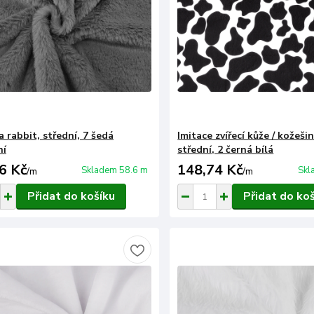
 rabbit, střední, 7 šedá
Imitace zvířecí kůže / kožeši
ní
střední, 2 černá bílá
6 Kč
148,74 Kč
Skladem 58.6 m
Skl
/
m
/
m
Přidat do košíku
Přidat do ko