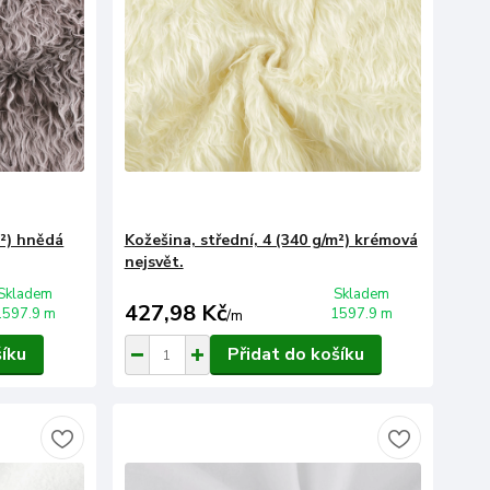
m²) hnědá
Kožešina, střední, 4 (340 g/m²) krémová
nejsvět.
Skladem
Skladem
427,98 Kč
1597.9 m
1597.9 m
/
m
šíku
Přidat do košíku