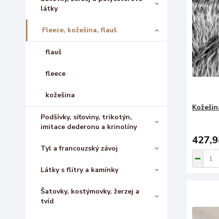
látky
Fleece, kožešina, flauš
flauš
fleece
kožešina
Kožešina
Podšívky, síťoviny, trikotýn,
imitace dederonu a krinolíny
427,9
Tyl a francouzský závoj
Látky s flitry a kamínky
Šatovky, kostýmovky, žerzej a
tvíd