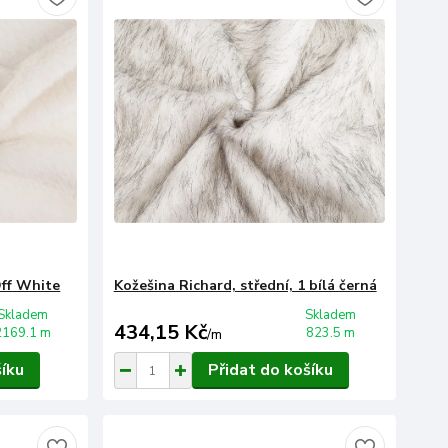
Off White
Kožešina Richard, střední, 1 bílá černá
Skladem
Skladem
434,15 Kč
2169.1 m
823.5 m
/
m
šíku
Přidat do košíku