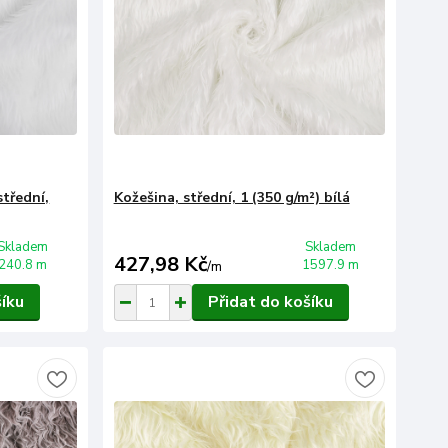
střední,
Kožešina, střední, 1 (350 g/m²) bílá
Skladem
Skladem
427,98 Kč
240.8 m
1597.9 m
/
m
šíku
Přidat do košíku