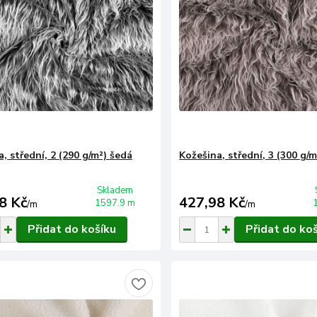
, střední, 2 (290 g/m²) šedá
Kožešina, střední, 3 (300 g/
Skladem
8 Kč
427,98 Kč
1597.9 m
/
m
/
m
Přidat do košíku
Přidat do ko