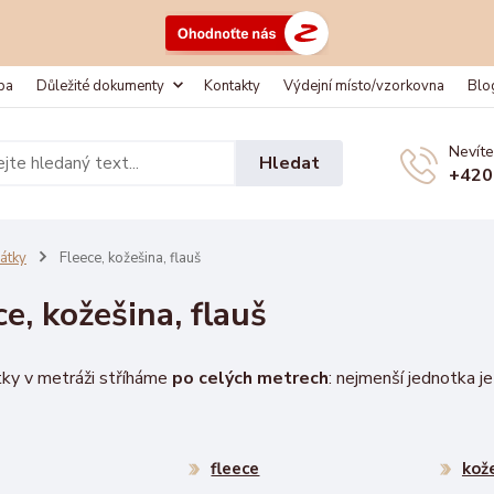
ba
Důležité dokumenty
Kontakty
Výdejní místo/vzorkovna
Blo
Nevíte
Hledat
+420
átky
Fleece, kožešina, flauš
ce, kožešina, flauš
ky v metráži stříháme
po celých metrech
: nejmenší jednotka j
fleece
kož