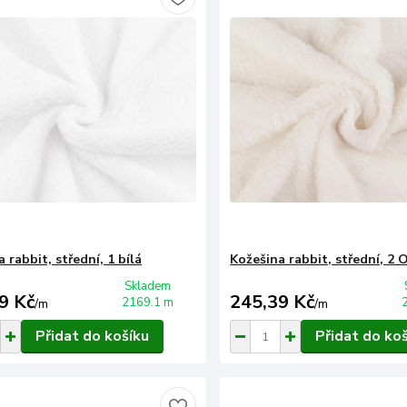
 rabbit, střední, 1 bílá
Kožešina rabbit, střední, 2 
Skladem
9 Kč
245,39 Kč
2169.1 m
/
m
/
m
Přidat do košíku
Přidat do ko