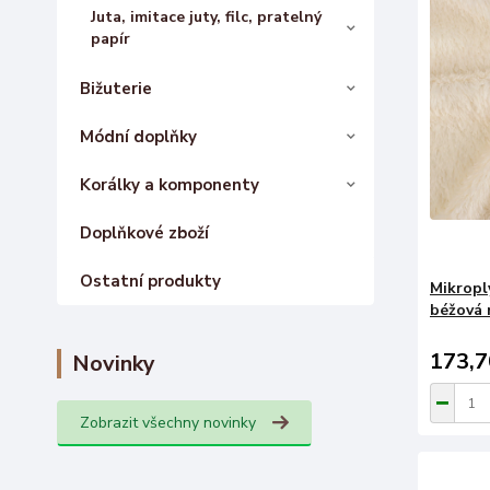
Juta, imitace juty, filc, pratelný
papír
Bižuterie
Módní doplňky
Korálky a komponenty
Doplňkové zboží
Ostatní produkty
Mikropl
béžová 
173,7
Novinky
Zobrazit všechny novinky