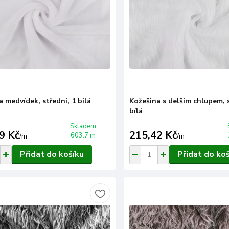
 medvídek, střední, 1 bílá
Kožešina s delším chlupem, 
bílá
Skladem
9 Kč
215,42 Kč
603.7 m
/
m
/
m
Přidat do košíku
Přidat do ko