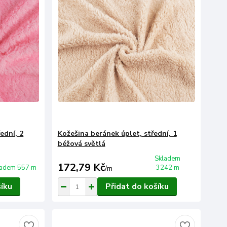
ední, 2
Kožešina beránek úplet, střední, 1
béžová světlá
Skladem
172,79 Kč
ladem 557 m
3242 m
/
m
šíku
Přidat do košíku