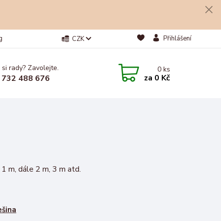
g
Přihlášení
CZK
 si rady? Zavolejte.
0
ks
za
0 Kč
 732 488 676
e 1 m, dále 2 m, 3 m atd.
ešina