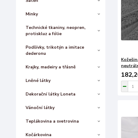
Satén
Minky
Technické tkaniny, neopren,
protiskluz a fólie
Podšívky, trikotýn a imitace
dederonu
Kožešina
neutrál
Krajky, madeiry a třásně
182,2
Lněné látky
Dekorační látky Loneta
Vánoční látky
Teplákovina a svetrovina
Kočárkovina