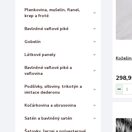
Plenkovina, mušelín, flanel,
krep a froté
Bavlněné vaflové piké
Gobelín
Látkové panely
Kožešina
Bavlněné vaflové piké a
vaflovina
298,9
Podšívky, síťoviny, trikotýn a
imitace dederonu
Kočárkovina a ubrusovina
Satén a bavlněný satén
Šatovky, žerzej a polyesterové