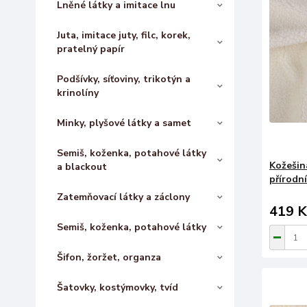
Lněné látky a imitace lnu
Juta, imitace juty, filc, korek,
pratelný papír
Podšívky, síťoviny, trikotýn a
krinolíny
Minky, plyšové látky a samet
Semiš, koženka, potahové látky
Kožešina
a blackout
přírodní
Zatemňovací látky a záclony
419 K
Semiš, koženka, potahové látky
Šifon, žoržet, organza
Šatovky, kostýmovky, tvíd