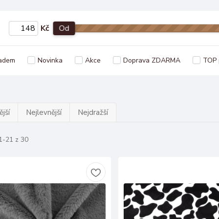
Kč
Od
adem
Novinka
Akce
Doprava ZDARMA
TOP 
jší
Nejlevnější
Nejdražší
1-21 z 30