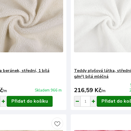
 beránek, střední, 1 bílá
Teddy plyšová látka, střední,
g/m²) bílá mléčná
č
216,59 Kč
Skladem 966 m
/
m
/
m
Přidat do košíku
Přidat do ko