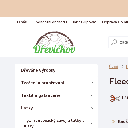
O nás
Hodnocení obchodu
Jak nakupovat
Doprava a plat
Úvod
L
Dřevěné výrobky
Flee
Tvoření a aranžování
Textilní galanterie
Lát
Látky
Tyl, francouzský závoj a látky s
flauš
flitry