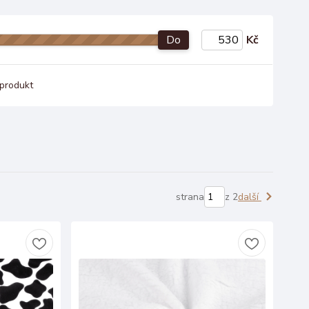
Do
Kč
produkt
strana
z 2
další