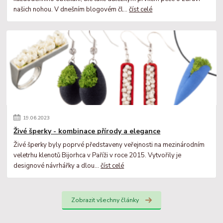
našich nohou. V dnešním blogovém čl...
číst celé
19
.
06
.
2023
Živé šperky - kombinace přírody a elegance
Živé šperky byly poprvé představeny veřejnosti na mezinárodním
veletrhu klenotů Bijorhca v Paříži v roce 2015. Vytvořily je
designové návrhářky a dlou...
číst celé
Zobrazit všechny články