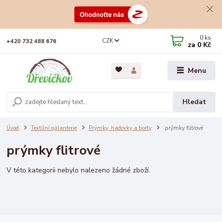
0
ks
CZK
+420 732 488 676
za
0 Kč
Menu
Hledat
Úvod
Textilní galanterie
Prýmky, hadovky a borty
prýmky flitrové
prýmky flitrové
V této kategorii nebylo nalezeno žádné zboží.