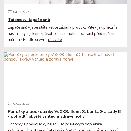
04
.
08
.
2025
Tajemství lapače snů
Lapače snů - jsou stále velice žádaný produkt. Víte - jak pracují s
našimi sny a jakým způsobem nás mohou ochránit před nočními
můrami? Pojďte si vyr...
číst celé
07
.
12
.
2023
Ponožky a podkolenky VoXX®, Boma®, Lonka® a Lady B
- pohodlí, skvělý vzhled a zdravé nohy!
Ponožky a podkolenky nejsou jen praktickým doplňkem
každodenního oblékání, ale také důležitým prvkem péče o zdraví