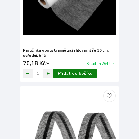
Pavučinka oboustranně zažehlovací šíře 30 cm,
střední, bílá
20,18 Kč
Skladem 2646 m
/
m
Přidat do košíku