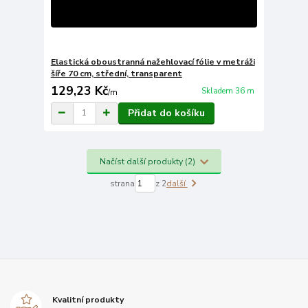
Elastická oboustranná nažehlovací fólie v metráži
šíře 70 cm, střední, transparent
129,23 Kč
Skladem 36 m
/
m
Přidat do košíku
Načíst další produkty (2)
strana
z 2
další
Kvalitní produkty