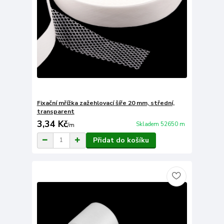
Fixační mřížka zažehlovací šíře 20 mm, střední,
transparent
3,34 Kč
Skladem 52650 m
/
m
Přidat do košíku