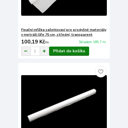
Fixační mřížka zažehlovací pro prodyšné materiály
v metráži šíře 75 cm, střední, transparent
100,19 Kč
Skladem 385.7 m
/
m
Přidat do košíku