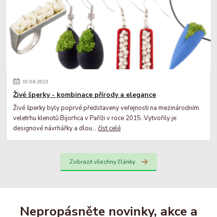
19
.
06
.
2023
Živé šperky - kombinace přírody a elegance
Živé šperky byly poprvé představeny veřejnosti na mezinárodním
veletrhu klenotů Bijorhca v Paříži v roce 2015. Vytvořily je
designové návrhářky a dlou...
číst celé
Zobrazit všechny články
Nepropásněte novinky, akce a