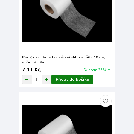
Pavučinka oboustranně zažehlovací šíře 10 cm,
střední, bílá
7,11 Kč
Skladem 3654 m
/
m
Přidat do košíku