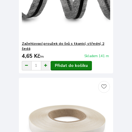
Zažehlovací proužek do švů s tkanicí, střední, 2
šedá
4,65 Kč
Skladem 141 m
/
m
Přidat do košíku