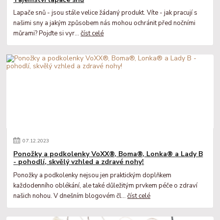
Lapače snů - jsou stále velice žádaný produkt. Víte - jak pracují s
našimi sny a jakým způsobem nás mohou ochránit před nočními
můrami? Pojďte si vyr...
číst celé
07
.
12
.
2023
Ponožky a podkolenky VoXX®, Boma®, Lonka® a Lady B
- pohodlí, skvělý vzhled a zdravé nohy!
Ponožky a podkolenky nejsou jen praktickým doplňkem
každodenního oblékání, ale také důležitým prvkem péče o zdraví
našich nohou. V dnešním blogovém čl...
číst celé