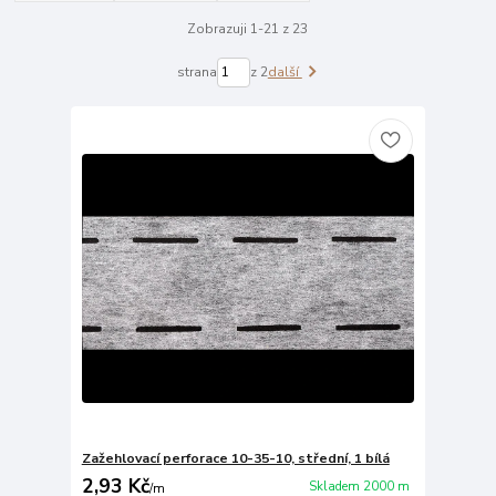
Zobrazuji 1-21 z 23
strana
z 2
další
Zažehlovací perforace 10-35-10, střední, 1 bílá
2,93 Kč
Skladem 2000 m
/
m