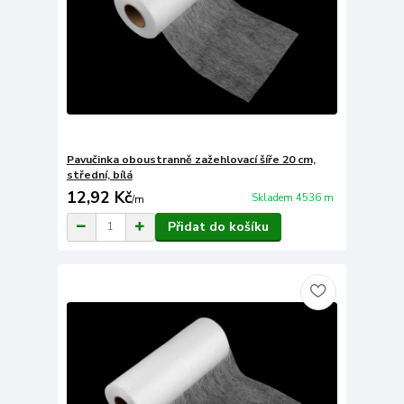
Pavučinka oboustranně zažehlovací šíře 20 cm,
střední, bílá
12,92 Kč
Skladem 4536 m
/
m
Přidat do košíku