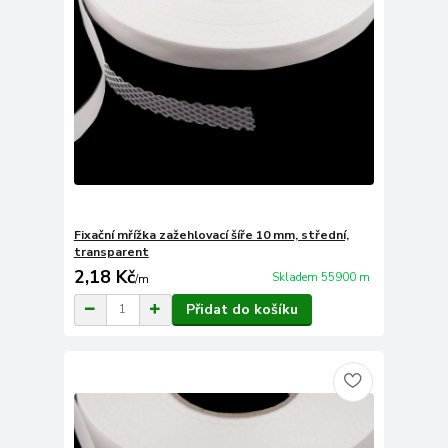
Fixační mřížka zažehlovací šíře 10 mm, střední,
transparent
2,18 Kč
Skladem 55900 m
/
m
Přidat do košíku