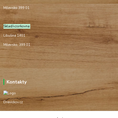
Milevsko 399 01
Sklad/vzorkovna:
Libušina 1401
Milevsko, 399 01
Kontakty
Drevickov.cz
Ing. Tomáš Hajíček,MSc