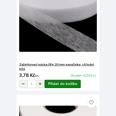
Zažehlovací páska šíře 20 mm pavučinka, střední,
bílá
3,78 Kč
Skladem 62559 m
/
m
Přidat do košíku