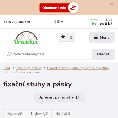
0
ks
CZK
+420 732 488 676
za
0 Kč
Menu
Hledat
Úvod
Textilní galanterie
Fixační materiály, vlizelíny, výplně a výztuhy
fixační stuhy a pásky
fixační stuhy a pásky
Upřesnit parametry
Nejnovější
Nejlevnější
Nejdražší