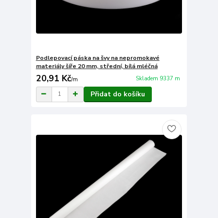
Podlepovací páska na švy na nepromokavé
materiály šíře 20 mm, střední, bílá mléčná
20,91 Kč
Skladem 9337 m
/
m
Přidat do košíku