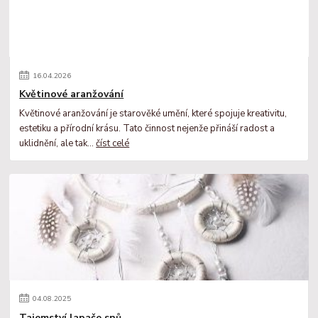
16
.
04
.
2026
Květinové aranžování
Květinové aranžování je starověké umění, které spojuje kreativitu,
estetiku a přírodní krásu. Tato činnost nejenže přináší radost a
uklidnění, ale tak...
číst celé
04
.
08
.
2025
Tajemství lapače snů