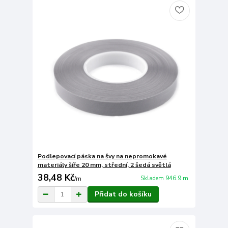
Podlepovací páska na švy na nepromokavé
materiály šíře 20 mm, střední, 2 šedá světlá
38,48 Kč
Skladem 946.9 m
/
m
Přidat do košíku