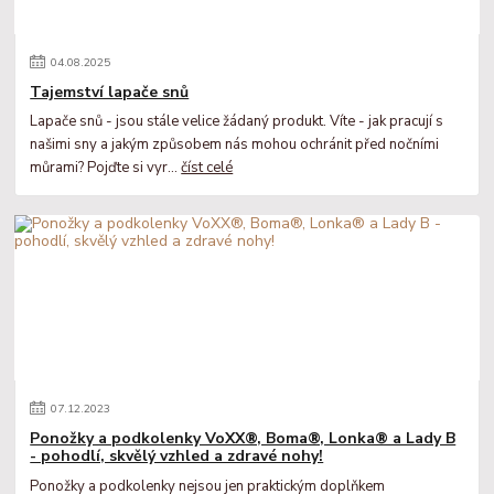
04
.
08
.
2025
Tajemství lapače snů
Lapače snů - jsou stále velice žádaný produkt. Víte - jak pracují s
našimi sny a jakým způsobem nás mohou ochránit před nočními
můrami? Pojďte si vyr...
číst celé
07
.
12
.
2023
Ponožky a podkolenky VoXX®, Boma®, Lonka® a Lady B
- pohodlí, skvělý vzhled a zdravé nohy!
Ponožky a podkolenky nejsou jen praktickým doplňkem