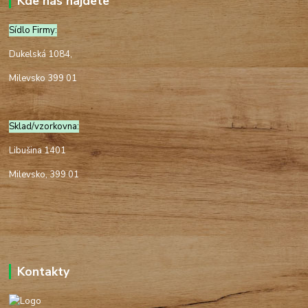
Kde nás najdete
Sídlo Firmy:
Dukelská 1084,
Milevsko 399 01
Sklad/vzorkovna:
Libušina 1401
Milevsko, 399 01
Kontakty