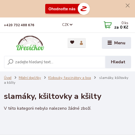
0
ks
CZK
+420 732 488 676
za
0 Kč
Menu
Hledat
Úvod
Módní doplňky
Klobouky, fascinátory a boa
slamáky, kšiltovky
a kšilty
slamáky, kšiltovky a kšilty
V této kategorii nebylo nalezeno žádné zboží.