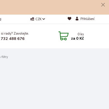
g
Přihlášení
CZK
 si rady? Zavolejte.
0
ks
za
0 Kč
 732 488 676
flitry