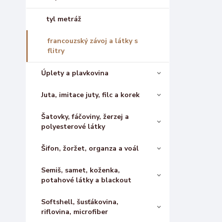
tyl metráž
francouzský závoj a látky s
flitry
Úplety a plavkovina
Juta, imitace juty, filc a korek
Šatovky, fáčoviny, žerzej a
polyesterové látky
Šifon, žoržet, organza a voál
Semiš, samet, koženka,
potahové látky a blackout
Softshell, šusťákovina,
riflovina, microfiber