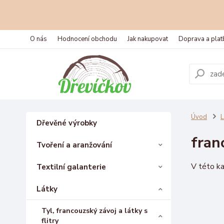
O nás
Hodnocení obchodu
Jak nakupovat
Doprava a plat
Úvod
L
Dřevěné výrobky
fran
Tvoření a aranžování
V této ka
Textilní galanterie
Látky
Tyl, francouzský závoj a látky s
flitry