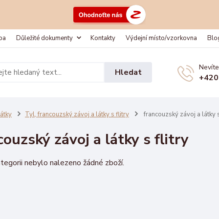
ba
Důležité dokumenty
Kontakty
Výdejní místo/vzorkovna
Blo
Nevíte
Hledat
+420
átky
Tyl, francouzský závoj a látky s flitry
francouzský závoj a látky s 
couzský závoj a látky s flitry
tegorii nebylo nalezeno žádné zboží.