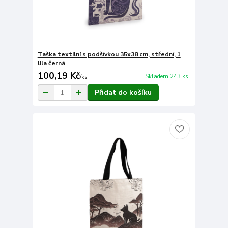
Taška textilní s podšívkou 35x38 cm, střední, 1
lila černá
100,19 Kč
Skladem 243 ks
/
ks
Přidat do košíku