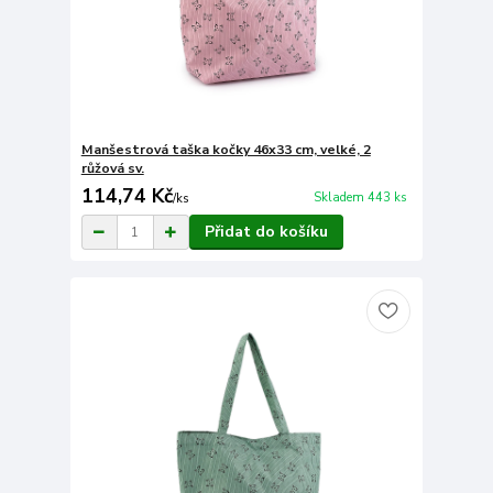
Manšestrová taška kočky 46x33 cm, velké, 2
růžová sv.
114,74 Kč
Skladem 443 ks
/
ks
Přidat do košíku