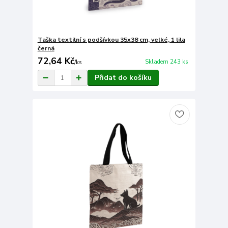
Taška textilní s podšívkou 35x38 cm, velké, 1 lila
černá
72,64 Kč
Skladem 243 ks
/
ks
Přidat do košíku