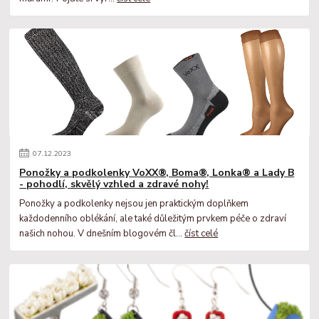
07
.
12
.
2023
Ponožky a podkolenky VoXX®, Boma®, Lonka® a Lady B
- pohodlí, skvělý vzhled a zdravé nohy!
Ponožky a podkolenky nejsou jen praktickým doplňkem
každodenního oblékání, ale také důležitým prvkem péče o zdraví
našich nohou. V dnešním blogovém čl...
číst celé