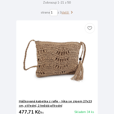
Zobrazuji 1-21 z 50
strana
z 3
další
Háčkovaná kabelka z rafie - lýka se zipem 27x23
cm, střední, 2 hnědá přírodní
477,71 Kč
Skladem 34 ks
/
ks