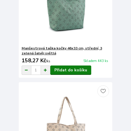
Manšestrová taška kočky 46x33 cm, střední, 3
zelená šalvěj světlá
158,27 Kč
Skladem 443 ks
/
ks
Přidat do košíku