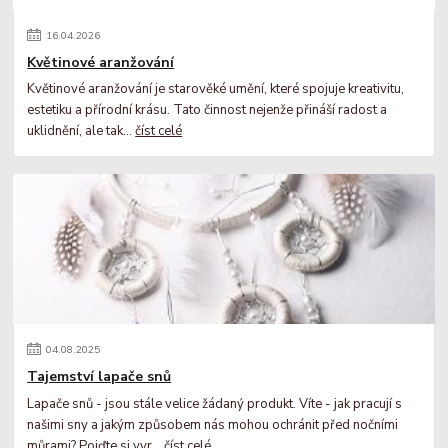
16
.
04
.
2026
Květinové aranžování
Květinové aranžování je starověké umění, které spojuje kreativitu,
estetiku a přírodní krásu. Tato činnost nejenže přináší radost a
uklidnění, ale tak...
číst celé
04
.
08
.
2025
Tajemství lapače snů
Lapače snů - jsou stále velice žádaný produkt. Víte - jak pracují s
našimi sny a jakým způsobem nás mohou ochránit před nočními
můrami? Pojďte si vyr...
číst celé