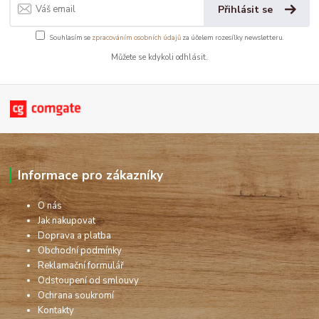
Přihlásit se
Souhlasím se
zpracováním osobních údajů
za účelem rozesílky newsletteru.
Můžete se kdykoli odhlásit.
Informace pro zákazníky
O nás
Jak nakupovat
Doprava a platba
Obchodní podmínky
Reklamační formulář
Odstoupení od smlouvy
Ochrana soukromí
Kontakty