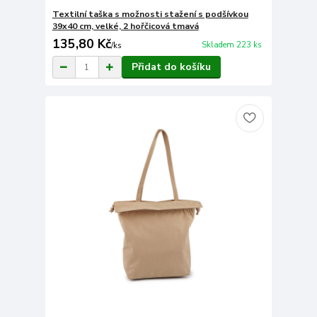
Textilní taška s možnosti stažení s podšívkou
39x40 cm, velké, 2 hořčicová tmavá
135,80 Kč
Skladem 223 ks
/
ks
Přidat do košíku