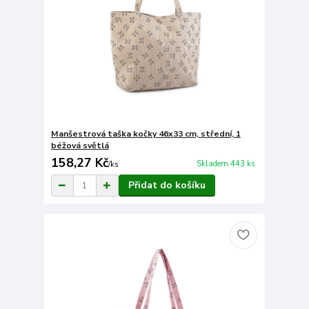
Manšestrová taška kočky 46x33 cm, střední, 1
béžová světlá
158,27 Kč
Skladem 443 ks
/
ks
Přidat do košíku