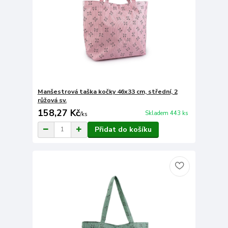
Manšestrová taška kočky 46x33 cm, střední, 2
růžová sv.
158,27 Kč
Skladem 443 ks
/
ks
Přidat do košíku