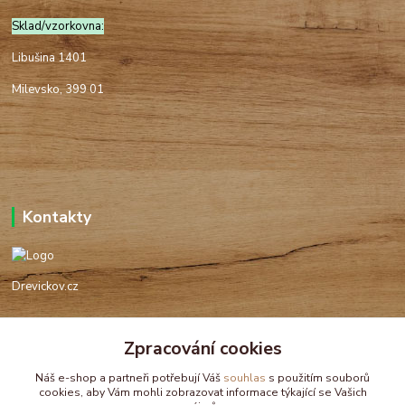
Sklad/vzorkovna:
Libušina 1401
Milevsko, 399 01
Kontakty
Drevickov.cz
Ing. Tomáš Hajíček,MSc
+420 732 488 676
Zpracování cookies
(Po-Pá, 8-17 hod.)
Náš e-shop a partneři potřebují Váš
souhlas
s použitím souborů
cookies, aby Vám mohli zobrazovat informace týkající se Vašich
drevickov@drevickov.cz, info@drevickov.cz