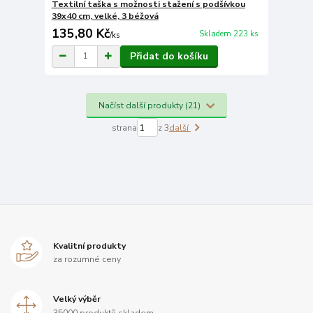
Textilní taška s možnosti stažení s podšívkou
39x40 cm, velké, 3 béžová
135,80 Kč
Skladem 223 ks
/
ks
Přidat do košíku
Načíst další produkty (21)
strana
z 3
další
Kvalitní produkty
za rozumné ceny
Velký výběr
35000 produktů skladem