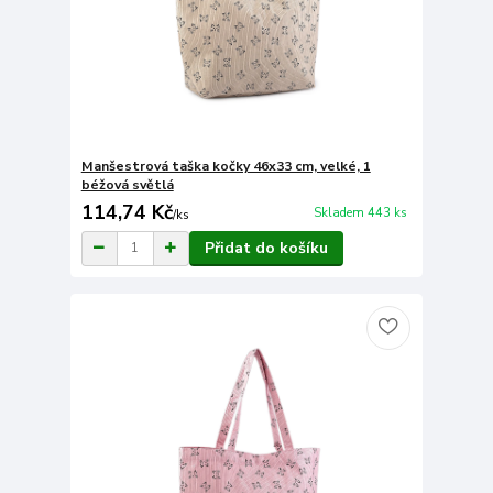
Manšestrová taška kočky 46x33 cm, velké, 1
béžová světlá
114,74 Kč
Skladem 443 ks
/
ks
Přidat do košíku