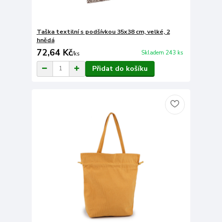
Taška textilní s podšívkou 35x38 cm, velké, 2
hnědá
72,64 Kč
Skladem 243 ks
/
ks
Přidat do košíku