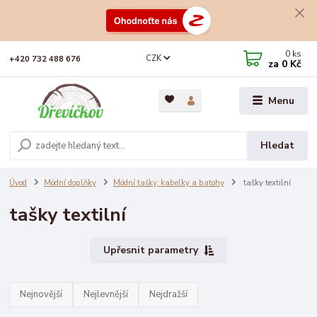
0
ks
CZK
+420 732 488 676
za
0 Kč
Menu
Hledat
Úvod
Módní doplňky
Módní tašky, kabelky a batohy
tašky textilní
tašky textilní
Upřesnit parametry
Nejnovější
Nejlevnější
Nejdražší