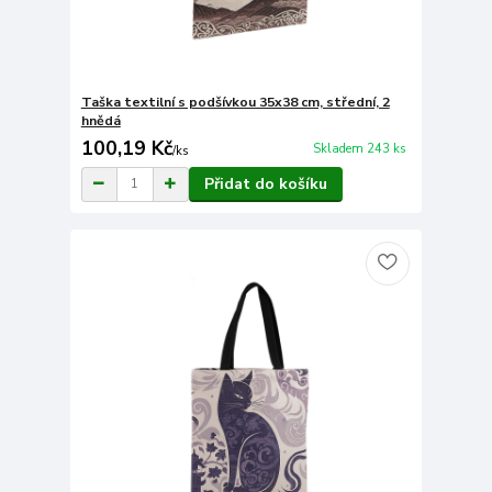
Taška textilní s podšívkou 35x38 cm, střední, 2
hnědá
100,19 Kč
Skladem 243 ks
/
ks
Přidat do košíku