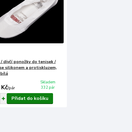
/ dívčí ponožky do tenisek /
 se silikonem a protiskluzem,
 bílá
Skladem
 Kč
332 pár
/
pár
Přidat do košíku