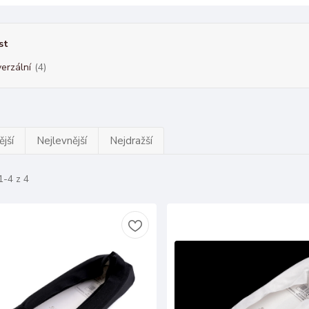
st
verzální
(4)
jší
Nejlevnější
Nejdražší
1-4 z 4