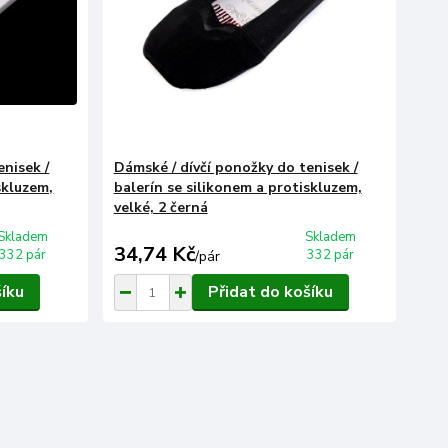
enisek /
Dámské / dívčí ponožky do tenisek /
skluzem,
balerín se silikonem a protiskluzem,
velké, 2 černá
Skladem
Skladem
34,74 Kč
332 pár
332 pár
/
pár
šíku
Přidat do košíku