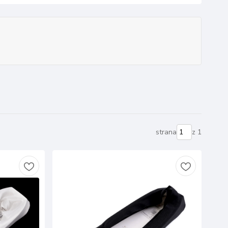
strana
z 1