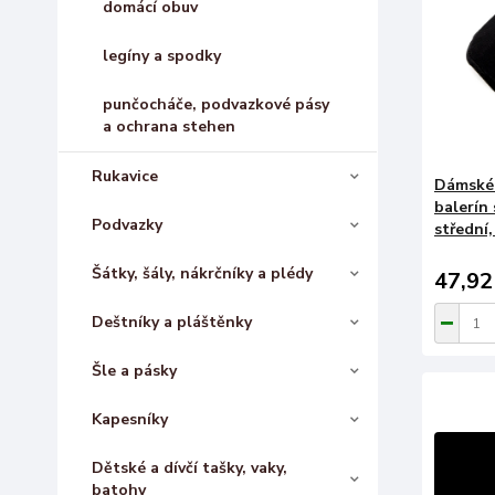
domácí obuv
legíny a spodky
punčocháče, podvazkové pásy
a ochrana stehen
Rukavice
Dámské 
balerín
Podvazky
střední,
Šátky, šály, nákrčníky a plédy
47,92
Deštníky a pláštěnky
Šle a pásky
Kapesníky
Dětské a dívčí tašky, vaky,
batohy