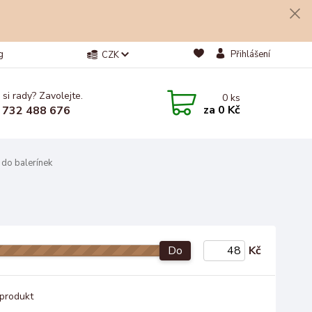
g
Přihlášení
CZK
 si rady? Zavolejte.
0
ks
za
0 Kč
 732 488 676
do balerínek
Do
Kč
produkt