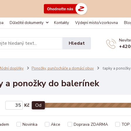
ba
Důležité dokumenty
Kontakty
Výdejní místo/vzorkovna
Blo
Nevíte
Hledat
+420
ódní doplňky
Ponožky, punčocháče a domácí obuv
ťapky a ponožky 
y a ponožky do balerínek
Kč
Od
adem
Novinka
Akce
Doprava ZDARMA
TOP 