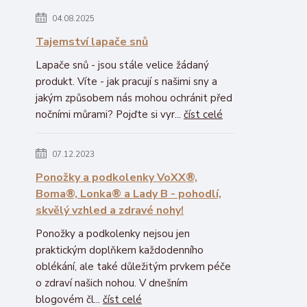
04.08.2025
Tajemství lapače snů
Lapače snů - jsou stále velice žádaný
produkt. Víte - jak pracují s našimi sny a
jakým způsobem nás mohou ochránit před
nočními můrami? Pojďte si vyr...
číst celé
07.12.2023
Ponožky a podkolenky VoXX®,
Boma®, Lonka® a Lady B - pohodlí,
skvělý vzhled a zdravé nohy!
Ponožky a podkolenky nejsou jen
praktickým doplňkem každodenního
oblékání, ale také důležitým prvkem péče
o zdraví našich nohou. V dnešním
blogovém čl...
číst celé