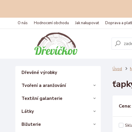
O nás
Hodnocení obchodu
Jak nakupovat
Doprava a plat
Úvod
M
Dřevěné výrobky
ťapk
Tvoření a aranžování
Textilní galanterie
Cena:
Látky
Bižuterie
Skl