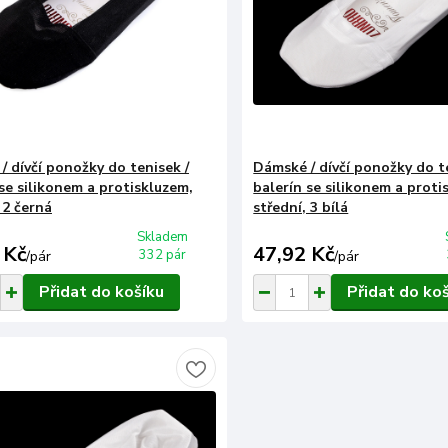
/ dívčí ponožky do tenisek /
Dámské / dívčí ponožky do t
 se silikonem a protiskluzem,
balerín se silikonem a proti
 2 černá
střední, 3 bílá
Skladem
 Kč
47,92 Kč
332 pár
/
pár
/
pár
Přidat do košíku
Přidat do ko