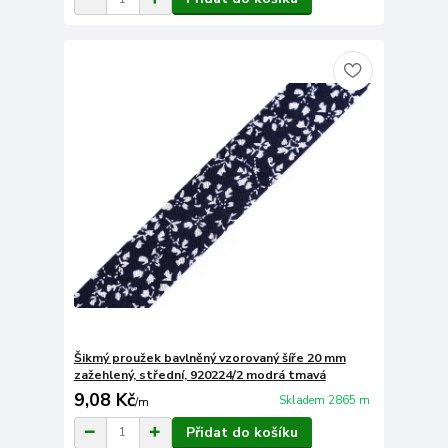
Šikmý proužek bavlněný vzorovaný šíře 20 mm
zažehlený, střední, 920224/2 modrá tmavá
9,08 Kč
Skladem 2865 m
/
m
Přidat do košíku