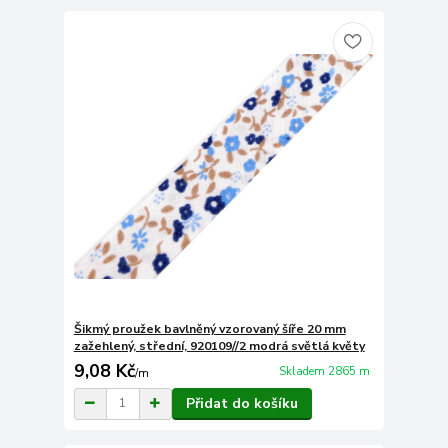
Šikmý proužek bavlněný vzorovaný šíře 20 mm
zažehlený, střední, 920109//2 modrá světlá květy
9,08 Kč
Skladem 2865 m
/
m
Přidat do košíku