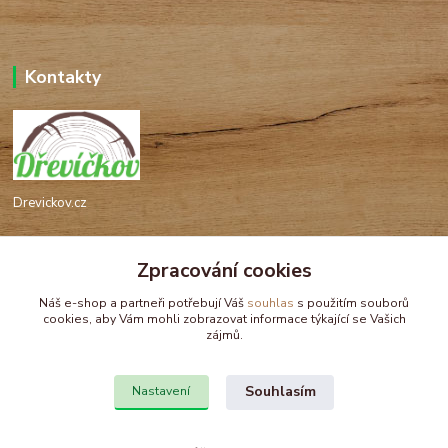
Kontakty
Drevickov.cz
Ing. Tomáš Hajíček,MSc
Zpracování cookies
+420 732 488 676
(Po-Pá, 8-17 hod.)
Náš e-shop a partneři potřebují Váš
souhlas
s použitím souborů
cookies, aby Vám mohli zobrazovat informace týkající se Vašich
drevickov@drevickov.cz, info@drevickov.cz
zájmů.
Souhlasím
Nastavení