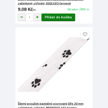
zažehlený, střední, 920110/3 červená
9,08 Kč
Skladem 2865 m
/
m
Přidat do košíku
Šikmý proužek bavlněný vzorovaný šíře 20 mm
zažehlený, střední, 860003/01 bílá tlapka