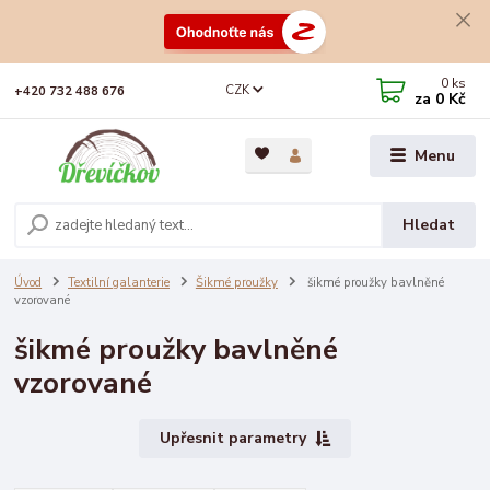
0
ks
CZK
+420 732 488 676
za
0 Kč
Menu
Hledat
Úvod
Textilní galanterie
Šikmé proužky
šikmé proužky bavlněné
vzorované
šikmé proužky bavlněné
vzorované
Upřesnit parametry