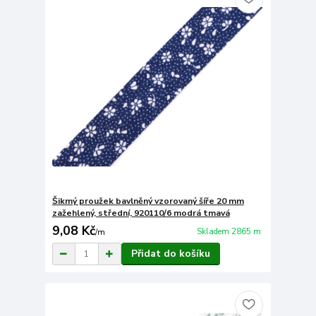
Šikmý proužek bavlněný vzorovaný šíře 20 mm
zažehlený, střední, 920110/6 modrá tmavá
9,08 Kč
Skladem 2865 m
/
m
Přidat do košíku