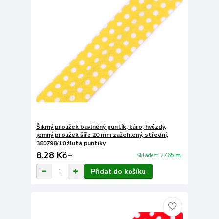
Šikmý proužek bavlněný puntík, káro, hvězdy,
jemný proužek šíře 20 mm zažehlený, střední,
380798/10 žlutá puntíky
8,28 Kč
Skladem 2765 m
/
m
Přidat do košíku