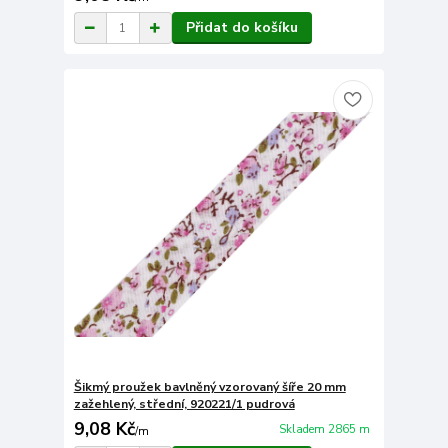
Přidat do košíku
Šikmý proužek bavlněný vzorovaný šíře 20 mm
zažehlený, střední, 920221/1 pudrová
9,08 Kč
Skladem 2865 m
/
m