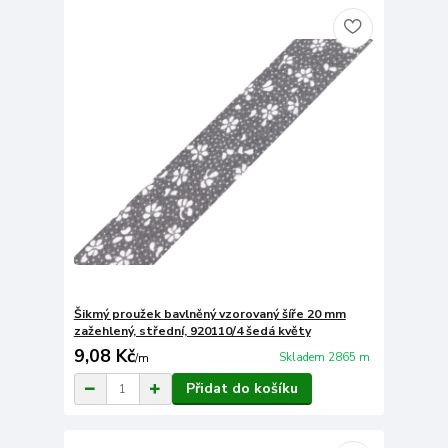
Šikmý proužek bavlněný vzorovaný šíře 20 mm
zažehlený, střední, 920110/4 šedá květy
9,08 Kč
Skladem 2865 m
/
m
Přidat do košíku