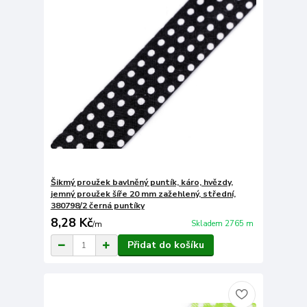
Šikmý proužek bavlněný puntík, káro, hvězdy,
jemný proužek šíře 20 mm zažehlený, střední,
380798/2 černá puntíky
8,28 Kč
Skladem 2765 m
/
m
Přidat do košíku