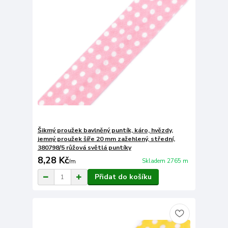
Šikmý proužek bavlněný puntík, káro, hvězdy,
jemný proužek šíře 20 mm zažehlený, střední,
380798/5 růžová světlá puntíky
8,28 Kč
Skladem 2765 m
/
m
Přidat do košíku