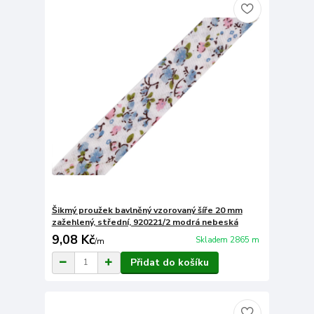
Šikmý proužek bavlněný vzorovaný šíře 20 mm
zažehlený, střední, 920221/2 modrá nebeská
9,08 Kč
Skladem 2865 m
/
m
Přidat do košíku