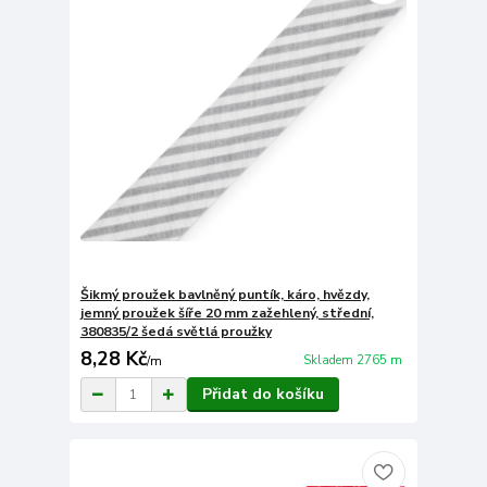
Šikmý proužek bavlněný puntík, káro, hvězdy,
jemný proužek šíře 20 mm zažehlený, střední,
380835/2 šedá světlá proužky
8,28 Kč
Skladem 2765 m
/
m
Přidat do košíku