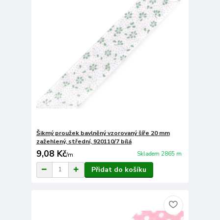
Šikmý proužek bavlněný vzorovaný šíře 20 mm
zažehlený, střední, 920110/7 bílá
9,08 Kč
Skladem 2865 m
/
m
Přidat do košíku