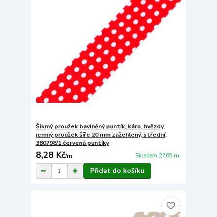
Šikmý proužek bavlněný puntík, káro, hvězdy,
jemný proužek šíře 20 mm zažehlený, střední,
380798/1 červená puntíky
8,28 Kč
Skladem 2765 m
/
m
Přidat do košíku