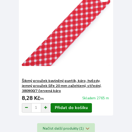
Šikmý proužek bavlněný puntík, káro, hvězdy,
jemný proužek šíře 20 mm zažehlený, střední,
380900/7 červená káro
8,28 Kč
Skladem 2765 m
/
m
Přidat do košíku
Načíst další produkty (1)