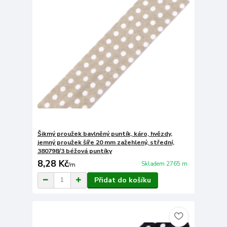
Šikmý proužek bavlněný puntík, káro, hvězdy,
jemný proužek šíře 20 mm zažehlený, střední,
380798/3 béžová puntíky
8,28 Kč
Skladem 2765 m
/
m
Přidat do košíku