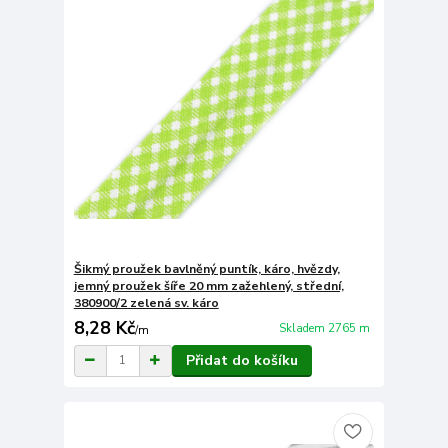
Šikmý proužek bavlněný puntík, káro, hvězdy,
jemný proužek šíře 20 mm zažehlený, střední,
380900/2 zelená sv. káro
8,28 Kč
Skladem 2765 m
/
m
Přidat do košíku