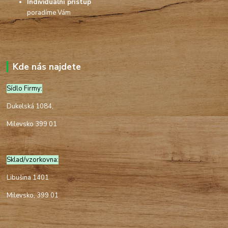
Individuální přístup
poradíme Vám
Kde nás najdete
Sídlo Firmy:
Dukelská 1084,
Milevsko 399 01
Sklad/vzorkovna:
Libušina 1401
Milevsko, 399 01