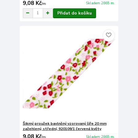
9,08 Kč
Skladem 2865 m
/
m
Přidat do košíku
Šikmý proužek bavlněný vzorovaný šíře 20 mm
zažehlený, střední, 920109/1 červená květy
9,08 Kč
Skladem 2865 m
/
m