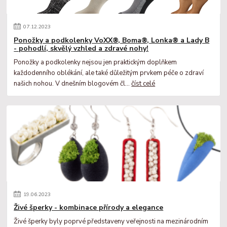
07
.
12
.
2023
Ponožky a podkolenky VoXX®, Boma®, Lonka® a Lady B
- pohodlí, skvělý vzhled a zdravé nohy!
Ponožky a podkolenky nejsou jen praktickým doplňkem
každodenního oblékání, ale také důležitým prvkem péče o zdraví
našich nohou. V dnešním blogovém čl...
číst celé
19
.
06
.
2023
Živé šperky - kombinace přírody a elegance
Živé šperky byly poprvé představeny veřejnosti na mezinárodním