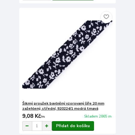
Šikmý proužek bavlněný vzorovaný šíře 20 mm
zažehlený, střední, 920224/1 modrá tmavá
9,08 Kč
Skladem 2865 m
/
m
Přidat do košíku