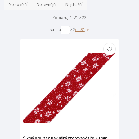
Nejnovější
Nejlevnější
Nejdražší
Zobrazuji 1-21 z 22
strana
z 2
další
Šikmý proužek bavlněný vzorovaný šíře 20 mm