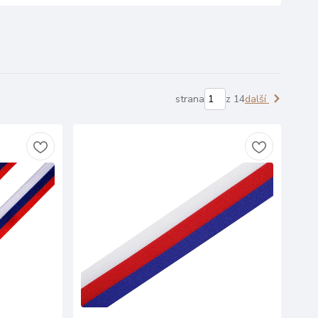
strana
z 14
další