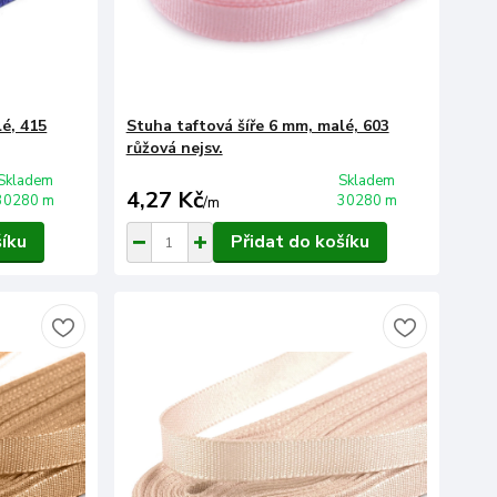
lé, 415
Stuha taftová šíře 6 mm, malé, 603
růžová nejsv.
Skladem
Skladem
4,27 Kč
30280 m
30280 m
/
m
šíku
Přidat do košíku