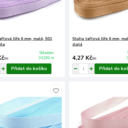
aftová šíře 6 mm, malé, 501
Stuha taftová šíře 6 mm, ma
ila
zlatá
Skladem
Kč
4,27 Kč
30280 m
/
m
/
m
Přidat do košíku
Přidat do ko