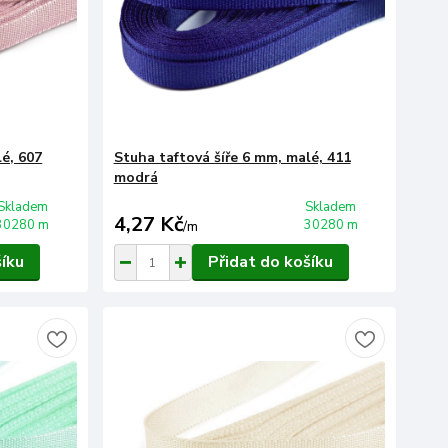
lé, 607
Stuha taftová šíře 6 mm, malé, 411
modrá
Skladem
Skladem
4,27 Kč
30280 m
30280 m
/
m
šíku
Přidat do košíku