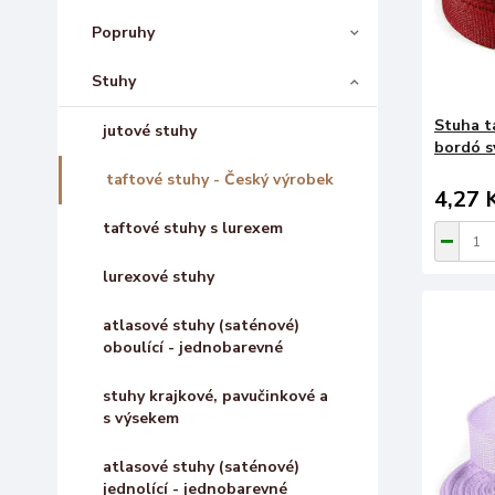
Popruhy
Stuhy
Stuha t
jutové stuhy
bordó s
taftové stuhy - Český výrobek
4,27 
taftové stuhy s lurexem
lurexové stuhy
atlasové stuhy (saténové)
oboulící - jednobarevné
stuhy krajkové, pavučinkové a
s výsekem
atlasové stuhy (saténové)
jednolící - jednobarevné