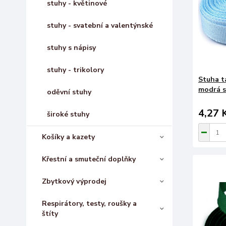
stuhy - květinové
stuhy - svatební a valentýnské
stuhy s nápisy
stuhy - trikolory
Stuha t
modrá s
oděvní stuhy
4,27 
široké stuhy
Košíky a kazety
Křestní a smuteční doplňky
Zbytkový výprodej
Respirátory, testy, roušky a
štíty