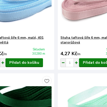
aftová šíře 6 mm, malé, 401
Stuha taftová šíře 6 mm, ma
větlá
starorůžová
Skladem
Kč
4,27 Kč
30280 m
/
m
/
m
Přidat do košíku
Přidat do ko