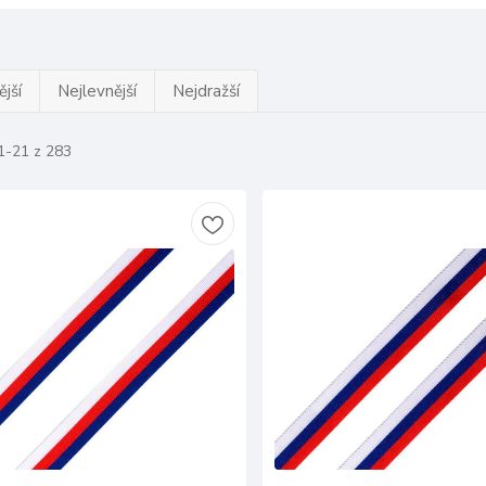
jší
Nejlevnější
Nejdražší
1-21 z 283