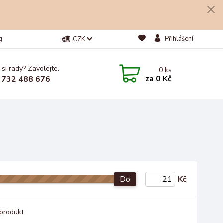
g
Přihlášení
CZK
 si rady? Zavolejte.
0
ks
za
0 Kč
 732 488 676
Do
Kč
produkt