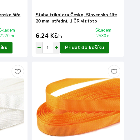
ensko šíře
Stuha trikolora Česko, Slovensko šíře
o
20 mm, střední, 1 ČR viz foto
Skladem
Skladem
6,24 Kč
7270 m
2580 m
/
m
šíku
Přidat do košíku