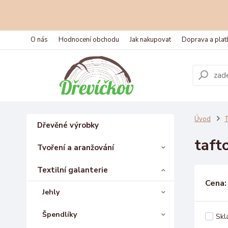
O nás
Hodnocení obchodu
Jak nakupovat
Doprava a plat
Úvod
T
Dřevěné výrobky
taft
Tvoření a aranžování
Textilní galanterie
Cena:
Jehly
Špendlíky
Skl