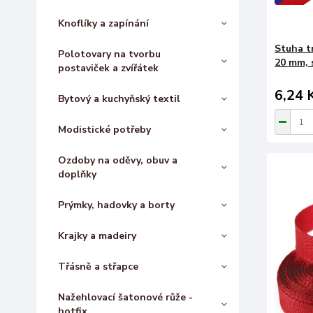
Knoflíky a zapínání
Stuha t
Polotovary na tvorbu
20 mm, s
postaviček a zvířátek
6,24 
Bytový a kuchyňský textil
Modistické potřeby
Ozdoby na oděvy, obuv a
doplňky
Prýmky, hadovky a borty
Krajky a madeiry
Třásně a střapce
Nažehlovací šatonové růže -
hotfix