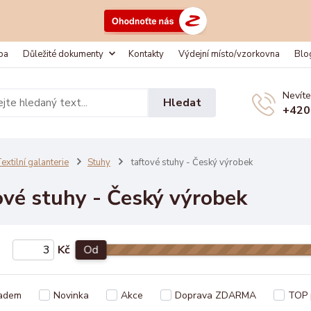
ba
Důležité dokumenty
Kontakty
Výdejní místo/vzorkovna
Blo
Nevíte
Hledat
+420
extilní galanterie
Stuhy
taftové stuhy - Český výrobek
ové stuhy - Český výrobek
Kč
Od
adem
Novinka
Akce
Doprava ZDARMA
TOP 