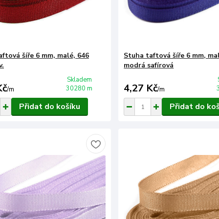
aftová šíře 6 mm, malé, 646
Stuha taftová šíře 6 mm, ma
v.
modrá safírová
Skladem
Kč
4,27 Kč
30280 m
/
m
/
m
Přidat do košíku
Přidat do ko