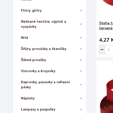
Flitry, glitry
Netkané textilie, výplně a
Stuha t
vycpávky
červená
Nitě
4,27 
Šňůry, provázky a tkaničky
Šikmé proužky
Vzorovky a krojovky
Keprovky, pasovky a reflexní
pásky
Náplety
Lampasy a paspulky