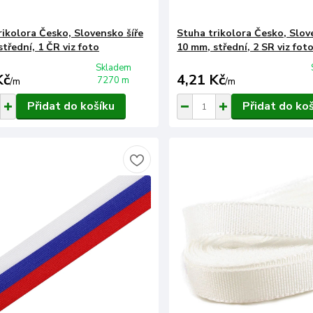
rikolora Česko, Slovensko šíře
Stuha trikolora Česko, Slov
třední, 1 ČR viz foto
10 mm, střední, 2 SR viz fot
Skladem
Kč
4,21 Kč
7270 m
/
m
/
m
Přidat do košíku
Přidat do ko