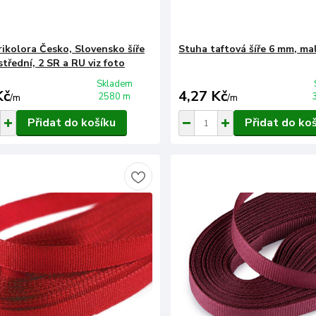
rikolora Česko, Slovensko šíře
Stuha taftová šíře 6 mm, mal
třední, 2 SR a RU viz foto
Skladem
Kč
4,27 Kč
2580 m
/
m
/
m
Přidat do košíku
Přidat do ko