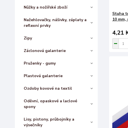
Nůžky a nožířské zboží
Stuha t
10 mm, s
Nažehlovačky, nášivky, záplaty a
reflexní prvky
4,21 
Zipy
Záclonová galanterie
Pruženky - gumy
Plastová galanterie
Ozdoby kovové na textil
Oděvní, opaskové a laclové
spony
Lisy, pistony, průbojníky a
výsečníky