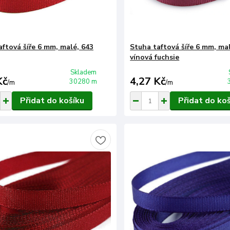
aftová šíře 6 mm, malé, 643
Stuha taftová šíře 6 mm, ma
vínová fuchsie
Skladem
Kč
4,27 Kč
30280 m
/
m
/
m
Přidat do košíku
Přidat do ko