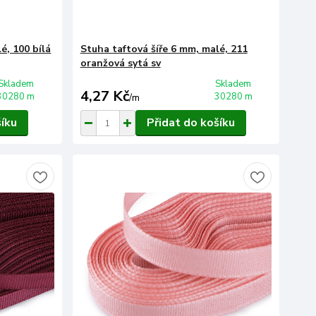
é, 100 bílá
Stuha taftová šíře 6 mm, malé, 211
oranžová sytá sv
Skladem
Skladem
4,27 Kč
30280 m
30280 m
/
m
šíku
Přidat do košíku