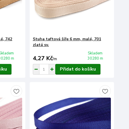
lé, 742
Stuha taftová šíře 6 mm, malé, 701
zlatá sv.
Skladem
Skladem
4,27 Kč
30280 m
30280 m
/
m
šíku
Přidat do košíku