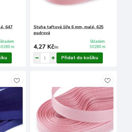
lé, 647
Stuha taftová šíře 6 mm, malé, 625
pudrová
Skladem
Skladem
4,27 Kč
30280 m
30280 m
/
m
šíku
Přidat do košíku