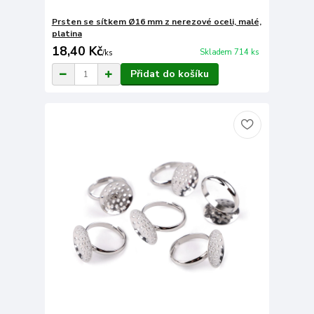
Prsten se sítkem Ø16 mm z nerezové oceli, malé,
platina
18,40 Kč
Skladem 714 ks
/
ks
Přidat do košíku