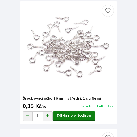
Šroubovací očko 10 mm, střední, 1 stříbrná
0,35 Kč
Skladem 354600 ks
/
ks
Přidat do košíku