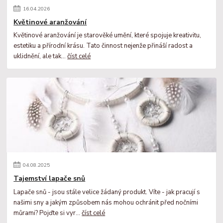
16
.
04
.
2026
Květinové aranžování
Květinové aranžování je starověké umění, které spojuje kreativitu,
estetiku a přírodní krásu. Tato činnost nejenže přináší radost a
uklidnění, ale tak...
číst celé
04
.
08
.
2025
Tajemství lapače snů
Lapače snů - jsou stále velice žádaný produkt. Víte - jak pracují s
našimi sny a jakým způsobem nás mohou ochránit před nočními
můrami? Pojďte si vyr...
číst celé