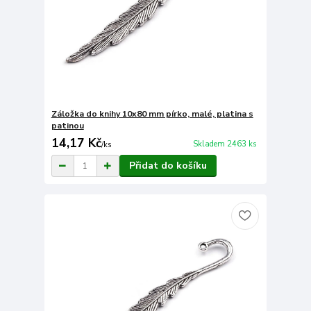
Záložka do knihy 10x80 mm pírko, malé, platina s
patinou
14,17 Kč
Skladem 2463 ks
/
ks
Přidat do košíku