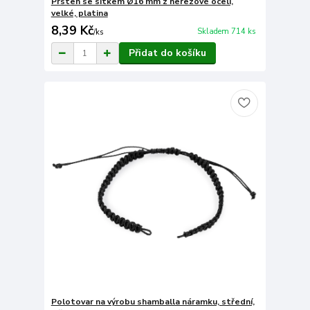
Prsten se sítkem Ø16 mm z nerezové oceli,
velké, platina
8,39 Kč
Skladem 714 ks
/
ks
Přidat do košíku
Polotovar na výrobu shamballa náramku, střední,