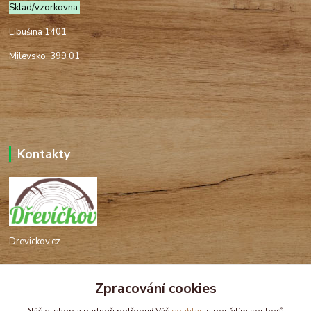
Sklad/vzorkovna:
Libušina 1401
Milevsko, 399 01
Kontakty
Drevickov.cz
Ing. Tomáš Hajíček,MSc
Zpracování cookies
+420 732 488 676
(Po-Pá, 8-17 hod.)