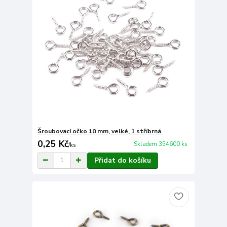
Šroubovací očko 10 mm, velké, 1 stříbrná
0,25 Kč
Skladem 354600 ks
/
ks
Přidat do košíku