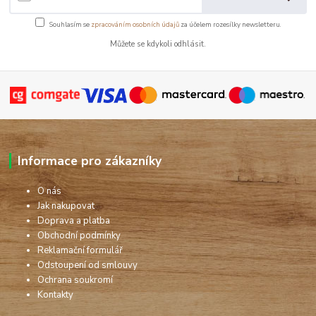
Souhlasím se
zpracováním osobních údajů
za účelem rozesílky newsletteru.
Můžete se kdykoli odhlásit.
Informace pro zákazníky
O nás
Jak nakupovat
Doprava a platba
Obchodní podmínky
Reklamační formulář
Odstoupení od smlouvy
Ochrana soukromí
Kontakty