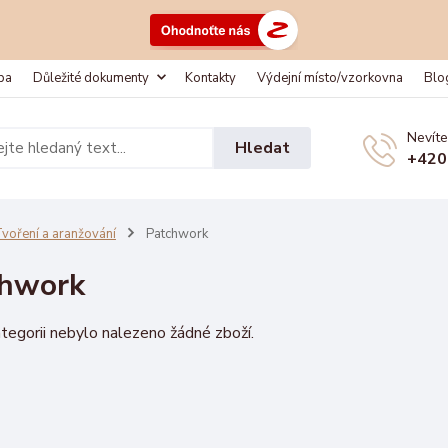
ba
Důležité dokumenty
Kontakty
Výdejní místo/vzorkovna
Blo
Nevíte
Hledat
+420
voření a aranžování
Patchwork
chwork
tegorii nebylo nalezeno žádné zboží.