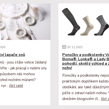
2025
07
.
12
.
2023
ví lapače snů
Ponožky a podkolenky 
Boma®, Lonka® a Lady B
nů - jsou stále velice žádaný
pohodlí, skvělý vzhled a
nohy!
Víte - jak pracují s našimi sny
 způsobem nás mohou
Ponožky a podkolenky nejso
 před nočními můrami?
praktickým doplňkem každo
 vyr...
číst celé
oblékání, ale také důležitý
péče o zdraví našich nohou.
dnešním blogovém čl...
číst 