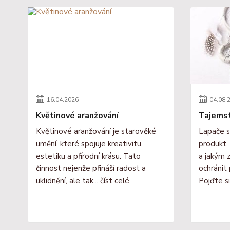
16
.
04
.
2026
04
.
08
.
Květinové aranžování
Tajemst
Květinové aranžování je starověké
Lapače s
umění, které spojuje kreativitu,
produkt. 
estetiku a přírodní krásu. Tato
a jakým
činnost nejenže přináší radost a
ochránit
uklidnění, ale tak...
číst celé
Pojďte si