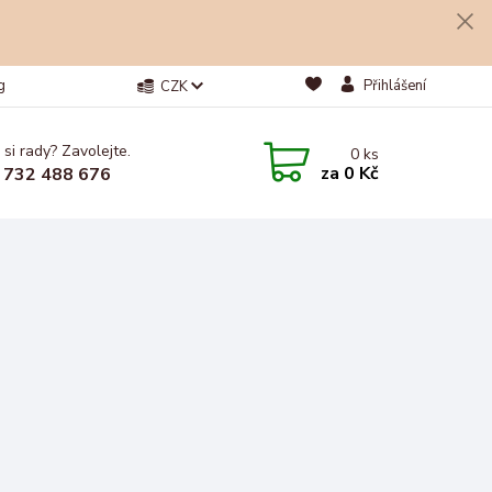
g
Přihlášení
CZK
 si rady? Zavolejte.
0
ks
za
0 Kč
 732 488 676