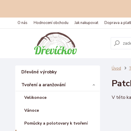
O nás
Hodnocení obchodu
Jak nakupovat
Doprava a plat
Úvod
T
Dřevěné výrobky
Pat
Tvoření a aranžování
V této ka
Velikonoce
Vánoce
Pomůcky a polotovary k tvoření