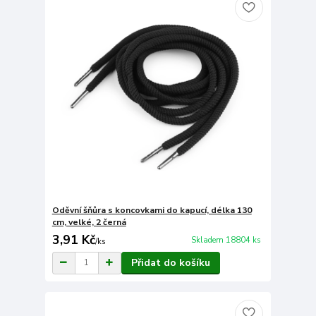
Oděvní šňůra s koncovkami do kapucí, délka 130
cm, velké, 2 černá
3,91 Kč
Skladem 18804 ks
/
ks
Přidat do košíku