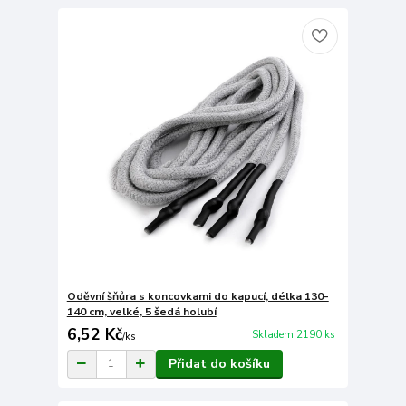
Oděvní šňůra s koncovkami do kapucí, délka 130-
140 cm, velké, 5 šedá holubí
6,52 Kč
Skladem 2190 ks
/
ks
Přidat do košíku