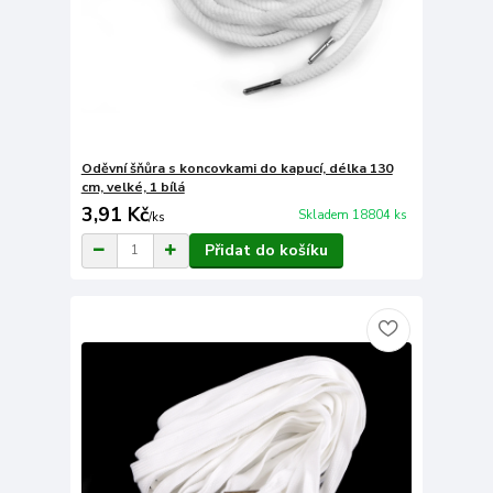
Oděvní šňůra s koncovkami do kapucí, délka 130
cm, velké, 1 bílá
3,91 Kč
Skladem 18804 ks
/
ks
Přidat do košíku