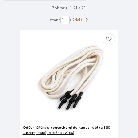
Zobrazuji 1-21 z 23
strana
z 2
další
Oděvní šňůra s koncovkami do kapucí, délka 130-
140 cm, malé, 4 režná světlá