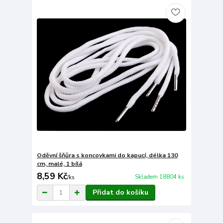
Oděvní šňůra s koncovkami do kapucí, délka 130
cm, malé, 1 bílá
8,59 Kč
Skladem 18804 ks
/
ks
Přidat do košíku