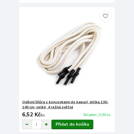
Oděvní šňůra s koncovkami do kapucí, délka 130-
140 cm, velké, 4 režná světlá
6,52 Kč
Skladem 2190 ks
/
ks
Přidat do košíku