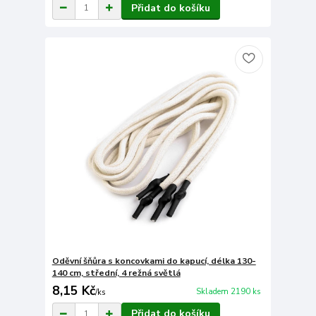
Přidat do košíku
Oděvní šňůra s koncovkami do kapucí, délka 130-
140 cm, střední, 4 režná světlá
8,15 Kč
Skladem 2190 ks
/
ks
Přidat do košíku