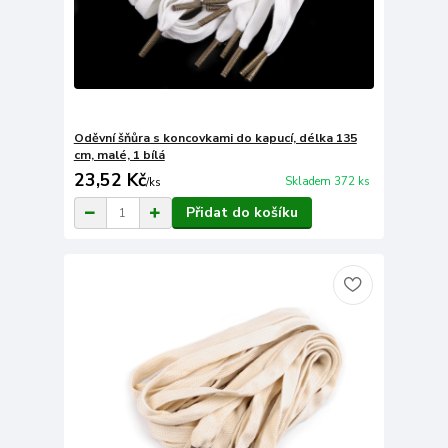
Oděvní šňůra s koncovkami do kapucí, délka 135
cm, malé, 1 bílá
23,52 Kč
Skladem 372 ks
/
ks
Přidat do košíku