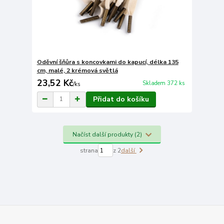
Oděvní šňůra s koncovkami do kapucí, délka 135
cm, malé, 2 krémová světlá
23,52 Kč
Skladem 372 ks
/
ks
Přidat do košíku
Načíst další produkty (2)
strana
z 2
další