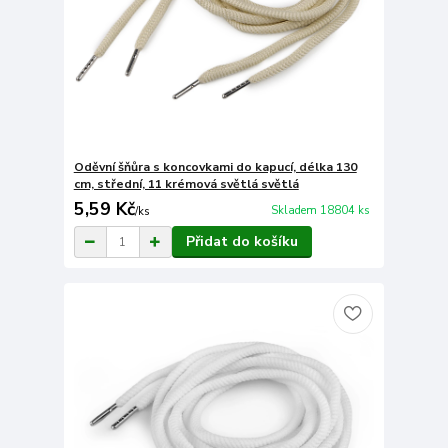
Oděvní šňůra s koncovkami do kapucí, délka 130
cm, střední, 11 krémová světlá světlá
5,59 Kč
Skladem 18804 ks
/
ks
Přidat do košíku