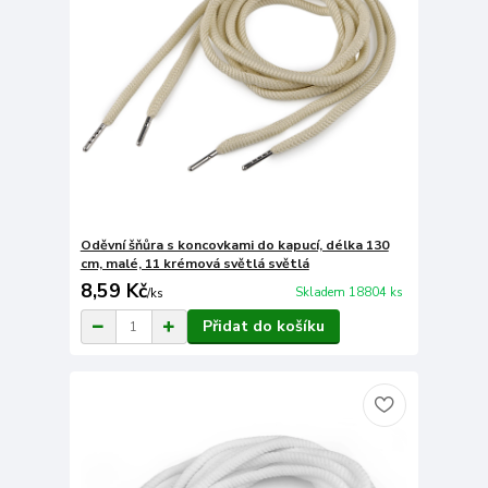
Oděvní šňůra s koncovkami do kapucí, délka 130
cm, malé, 11 krémová světlá světlá
8,59 Kč
Skladem 18804 ks
/
ks
Přidat do košíku