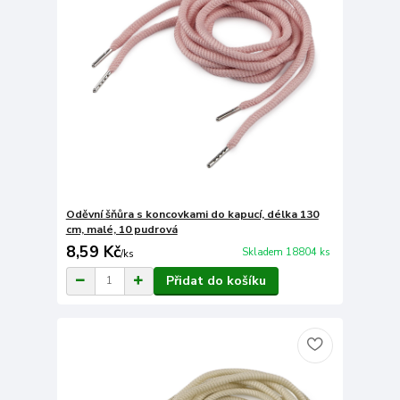
Oděvní šňůra s koncovkami do kapucí, délka 130
cm, malé, 10 pudrová
8,59 Kč
Skladem 18804 ks
/
ks
Přidat do košíku