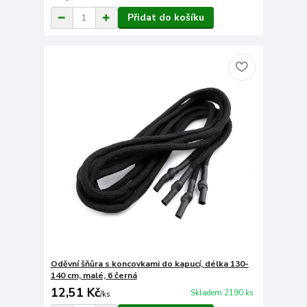
Přidat do košíku
Oděvní šňůra s koncovkami do kapucí, délka 130-
140 cm, malé, 6 černá
12,51 Kč
Skladem 2190 ks
/
ks