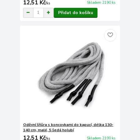
12,51 Kč
Skladem 2190 ks
/
ks
Přidat do košíku
Oděvní šňůra s koncovkami do kapucí, délka 130-
140 cm, malé, 5 šedá holubí
12,51 Kč
Skladem 2190 ks
/
ks