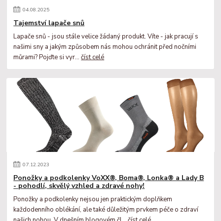
04
.
08
.
2025
Tajemství lapače snů
Lapače snů - jsou stále velice žádaný produkt. Víte - jak pracují s
našimi sny a jakým způsobem nás mohou ochránit před nočními
můrami? Pojďte si vyr...
číst celé
07
.
12
.
2023
Ponožky a podkolenky VoXX®, Boma®, Lonka® a Lady B
- pohodlí, skvělý vzhled a zdravé nohy!
Ponožky a podkolenky nejsou jen praktickým doplňkem
každodenního oblékání, ale také důležitým prvkem péče o zdraví
našich nohou. V dnešním blogovém čl...
číst celé