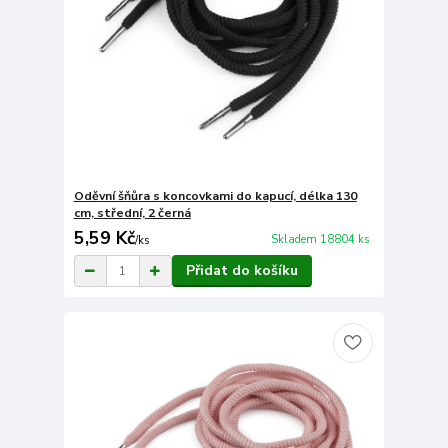
Oděvní šňůra s koncovkami do kapucí, délka 130
cm, střední, 2 černá
5,59 Kč
Skladem 18804 ks
/
ks
Přidat do košíku