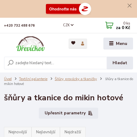
0
ks
CZK
+420 732 488 676
za
0 Kč
Menu
Hledat
Úvod
Textilní galanterie
Šňůry, provázky a tkaničky
šňůry a tkanice do
mikin hotové
šňůry a tkanice do mikin hotové
Upřesnit parametry
Nejnovější
Nejlevnější
Nejdražší