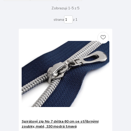
Zobrazuji 1-5 z 5
strana
z 1
Spirálový zip No 7 délka 60 cm se stříbrnými
zoubky, malé, 330 modrá tmavá