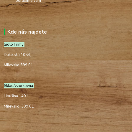
poradíme Vám
Kde nás najdete
Sídlo Firmy:
Dukelská 1084,
Milevsko 399 01
Sklad/vzorkovna:
Libušina 1401
Milevsko, 399 01