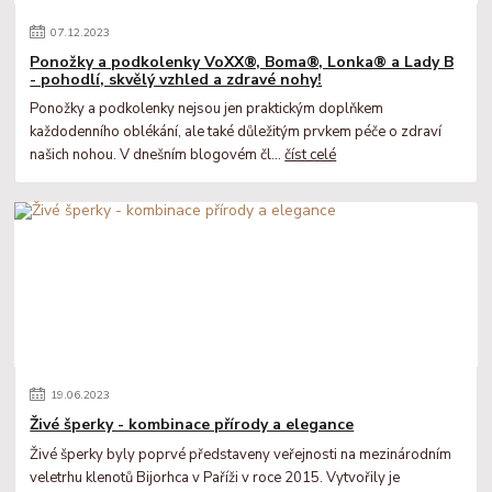
07
.
12
.
2023
Ponožky a podkolenky VoXX®, Boma®, Lonka® a Lady B
- pohodlí, skvělý vzhled a zdravé nohy!
Ponožky a podkolenky nejsou jen praktickým doplňkem
každodenního oblékání, ale také důležitým prvkem péče o zdraví
našich nohou. V dnešním blogovém čl...
číst celé
19
.
06
.
2023
Živé šperky - kombinace přírody a elegance
Živé šperky byly poprvé představeny veřejnosti na mezinárodním
veletrhu klenotů Bijorhca v Paříži v roce 2015. Vytvořily je