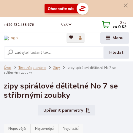
0
ks
CZK
+420 732 488 676
za
0 Kč
Menu
Hledat
Úvod
Textilní galanterie
Zipy
zipy spirálové dělitelné No 7 se
stříbrnými zoubky
zipy spirálové dělitelné No 7 se
stříbrnými zoubky
Upřesnit parametry
Nejnovější
Nejlevnější
Nejdražší