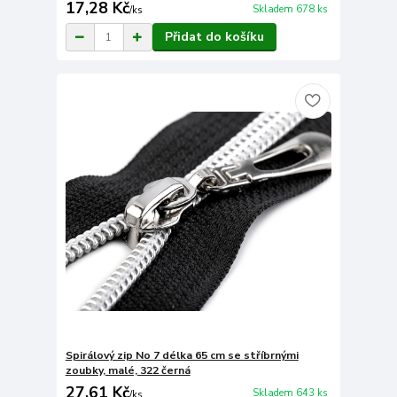
17,28 Kč
Skladem 678 ks
/
ks
Přidat do košíku
Spirálový zip No 7 délka 65 cm se stříbrnými
zoubky, malé, 322 černá
27,61 Kč
Skladem 643 ks
/
ks