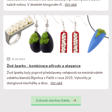
našich nohou. V dnešním blogovém čl...
číst celé
19
.
06
.
2023
Živé šperky - kombinace přírody a elegance
Živé šperky byly poprvé představeny veřejnosti na mezinárodním
veletrhu klenotů Bijorhca v Paříži v roce 2015. Vytvořily je
designové návrhářky a dlou...
číst celé
Zobrazit všechny články