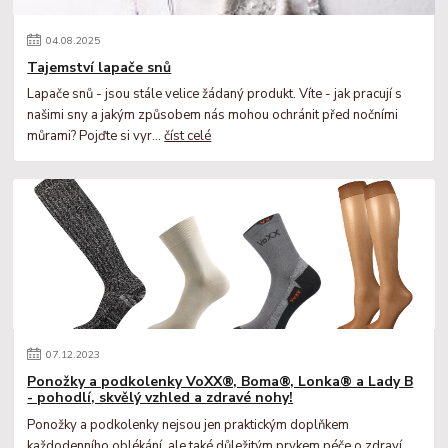
04
.
08
.
2025
Tajemství lapače snů
Lapače snů - jsou stále velice žádaný produkt. Víte - jak pracují s
našimi sny a jakým způsobem nás mohou ochránit před nočními
můrami? Pojďte si vyr...
číst celé
07
.
12
.
2023
Ponožky a podkolenky VoXX®, Boma®, Lonka® a Lady B
- pohodlí, skvělý vzhled a zdravé nohy!
Ponožky a podkolenky nejsou jen praktickým doplňkem
každodenního oblékání, ale také důležitým prvkem péče o zdraví