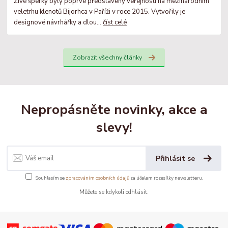
Živé šperky byly poprvé představeny veřejnosti na mezinárodním
veletrhu klenotů Bijorhca v Paříži v roce 2015. Vytvořily je
designové návrhářky a dlou...
číst celé
Zobrazit všechny články
Nepropásněte novinky, akce a
slevy!
Přihlásit se
Souhlasím se
zpracováním osobních údajů
za účelem rozesílky newsletteru.
Můžete se kdykoli odhlásit.