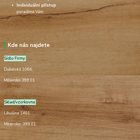
Individuální přístup
poradíme Vám
Kde nás najdete
Sídlo Firmy:
Dukelská 1084,
Milevsko 399 01
Sklad/vzorkovna:
Libušina 1401
Milevsko, 399 01