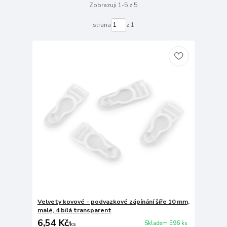
Zobrazuji 1-5 z 5
strana
z 1
Velvety kovové - podvazkové zápínání šíře 10 mm,
malé, 4 bílá transparent
6,54 Kč
Skladem 596 ks
/
ks