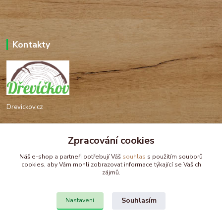
Kontakty
Drevickov.cz
Ing. Tomáš Hajíček,MSc
+420 732 488 676
Zpracování cookies
(Po-Pá, 8-17 hod.)
Náš e-shop a partneři potřebují Váš
souhlas
s použitím souborů
cookies, aby Vám mohli zobrazovat informace týkající se Vašich
drevickov@drevickov.cz, info@drevickov.cz
zájmů.
Souhlasím
Nastavení