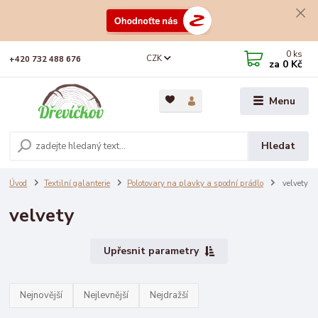
0
ks
CZK
+420 732 488 676
za
0 Kč
Menu
Hledat
Úvod
Textilní galanterie
Polotovary na plavky a spodní prádlo
velvety
velvety
Upřesnit parametry
Nejnovější
Nejlevnější
Nejdražší