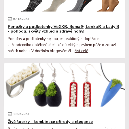
07
.
12
.
2023
Ponožky a podkolenky VoXX®, Boma®, Lonka® a Lady B
- pohodlí, skvělý vzhled a zdravé nohy!
Ponožky a podkolenky nejsou jen praktickým doplňkem
každodenního oblékání, ale také důležitým prvkem péče o zdraví
našich nohou. V dnešním blogovém čl...
číst celé
19
.
06
.
2023
Živé šperky - kombinace přírody a elegance