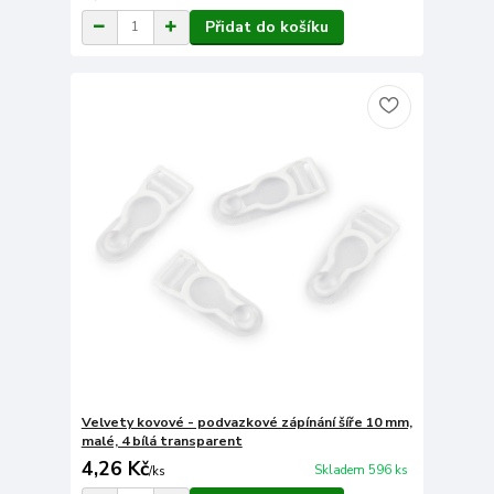
Přidat do košíku
Velvety kovové - podvazkové zápínání šíře 10 mm,
malé, 4 bílá transparent
4,26 Kč
Skladem 596 ks
/
ks