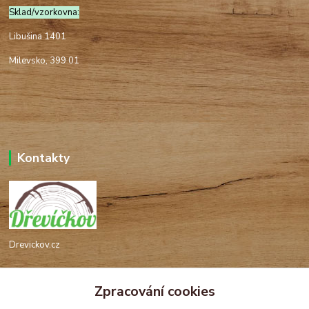
Sklad/vzorkovna:
Libušina 1401
Milevsko, 399 01
Kontakty
Drevickov.cz
Ing. Tomáš Hajíček,MSc
Zpracování cookies
+420 732 488 676
(Po-Pá, 8-17 hod.)