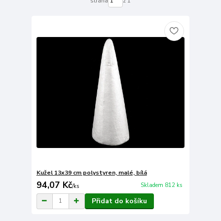
strana
z 1
Kužel 13x39 cm polystyren, malé, bílá
94,07 Kč
Skladem 812 ks
/
ks
Přidat do košíku