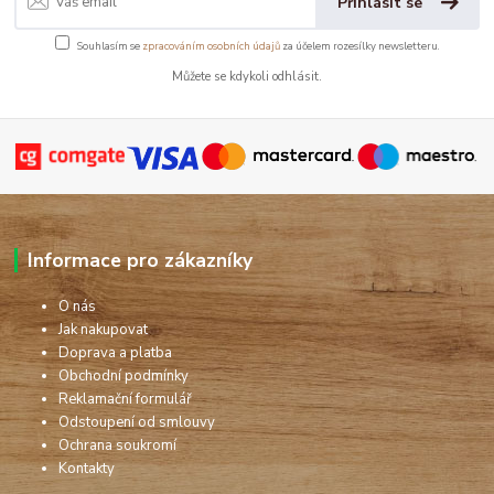
Přihlásit se
Souhlasím se
zpracováním osobních údajů
za účelem rozesílky newsletteru.
Můžete se kdykoli odhlásit.
Informace pro zákazníky
O nás
Jak nakupovat
Doprava a platba
Obchodní podmínky
Reklamační formulář
Odstoupení od smlouvy
Ochrana soukromí
Kontakty