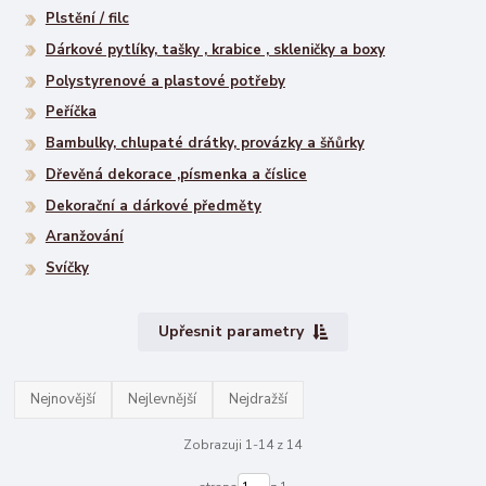
Plstění / filc
Dárkové pytlíky, tašky , krabice , skleničky a boxy
Polystyrenové a plastové potřeby
Peříčka
Bambulky, chlupaté drátky, provázky a šňůrky
Dřevěná dekorace ,písmenka a číslice
Dekorační a dárkové předměty
Aranžování
Svíčky
Upřesnit parametry
Nejnovější
Nejlevnější
Nejdražší
Zobrazuji 1-14 z 14