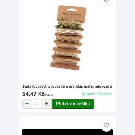
Sada jutových provázků a prýmků, malé, mix vzorů
54,47 Kč
Skladem 376 sada
/
sada
Přidat do košíku