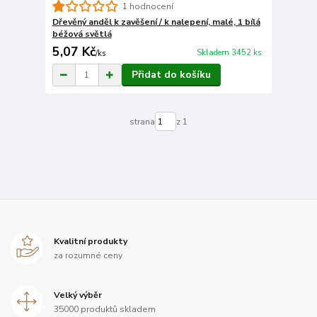
1 hodnocení
Dřevěný anděl k zavěšení / k nalepení, malé, 1 bílá
béžová světlá
5,07 Kč
Skladem 3452 ks
/
ks
Přidat do košíku
strana
z 1
Kvalitní produkty
za rozumné ceny
Velký výběr
35000 produktů skladem