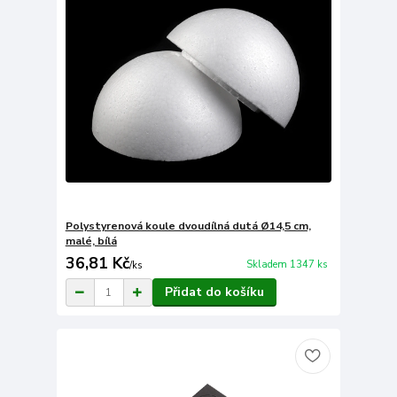
Polystyrenová koule dvoudílná dutá Ø14,5 cm,
malé, bílá
36,81 Kč
Skladem 1347 ks
/
ks
Přidat do košíku