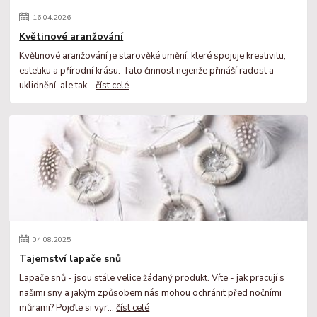
16
.
04
.
2026
Květinové aranžování
Květinové aranžování je starověké umění, které spojuje kreativitu,
estetiku a přírodní krásu. Tato činnost nejenže přináší radost a
uklidnění, ale tak...
číst celé
04
.
08
.
2025
Tajemství lapače snů
Lapače snů - jsou stále velice žádaný produkt. Víte - jak pracují s
našimi sny a jakým způsobem nás mohou ochránit před nočními
můrami? Pojďte si vyr...
číst celé