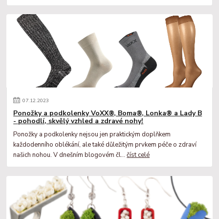
07
.
12
.
2023
Ponožky a podkolenky VoXX®, Boma®, Lonka® a Lady B
- pohodlí, skvělý vzhled a zdravé nohy!
Ponožky a podkolenky nejsou jen praktickým doplňkem
každodenního oblékání, ale také důležitým prvkem péče o zdraví
našich nohou. V dnešním blogovém čl...
číst celé