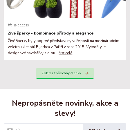
19
.
06
.
2023
Živé šperky - kombinace přírody a elegance
Živé šperky byly poprvé představeny veřejnosti na mezinárodním
veletrhu klenotů Bijorhca v Paříži v roce 2015. Vytvořily je
designové návrhářky a dlou...
číst celé
Zobrazit všechny články
Nepropásněte novinky, akce a
slevy!