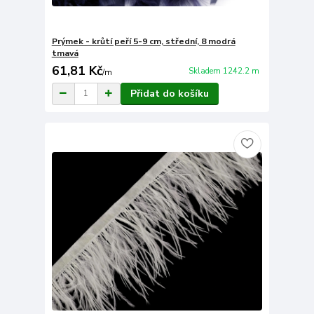
Prýmek - krůtí peří 5-9 cm, střední, 8 modrá
tmavá
61,81 Kč
Skladem 1242.2 m
/
m
Přidat do košíku