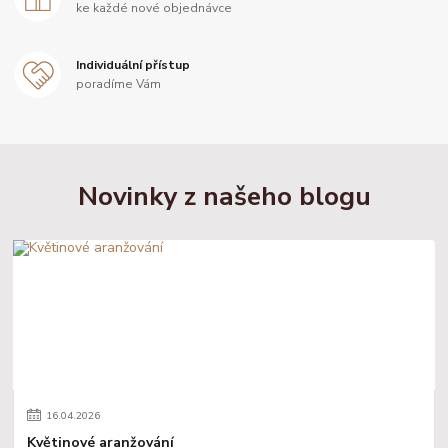
ke každé nové objednávce
Individuální přístup
poradíme Vám
Novinky z našeho blogu
16
.
04
.
2026
Květinové aranžování