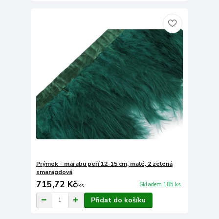
Prýmek - marabu peří 12-15 cm, malé, 2 zelená
smaragdová
715,72 Kč
Skladem 185 ks
/
ks
Přidat do košíku