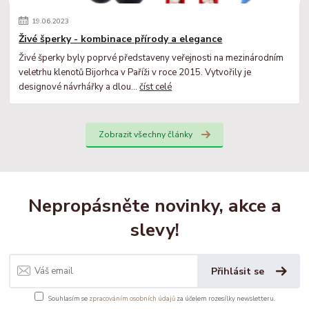
19
.
06
.
2023
Živé šperky - kombinace přírody a elegance
Živé šperky byly poprvé představeny veřejnosti na mezinárodním
veletrhu klenotů Bijorhca v Paříži v roce 2015. Vytvořily je
designové návrhářky a dlou...
číst celé
Zobrazit všechny články
Nepropásněte novinky, akce a
slevy!
Přihlásit se
Souhlasím se
zpracováním osobních údajů
za účelem rozesílky newsletteru.