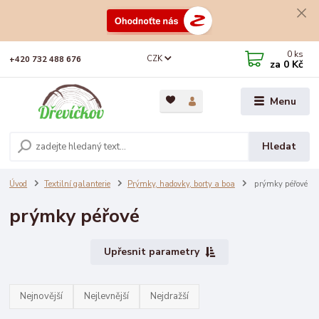
0
ks
CZK
+420 732 488 676
za
0 Kč
Menu
Hledat
Úvod
Textilní galanterie
Prýmky, hadovky, borty a boa
prýmky péřové
prýmky péřové
Upřesnit parametry
Nejnovější
Nejlevnější
Nejdražší