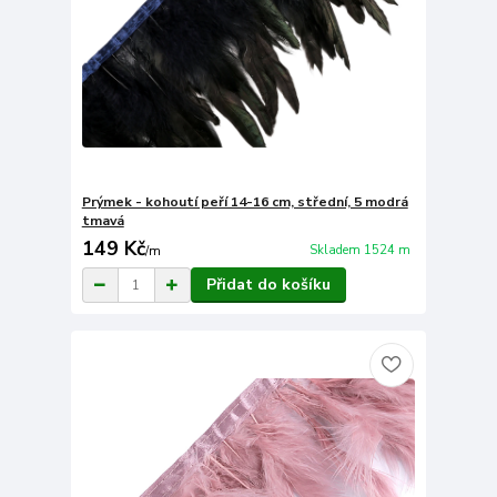
Prýmek - kohoutí peří 14-16 cm, střední, 5 modrá
tmavá
149 Kč
Skladem 1524 m
/
m
Přidat do košíku