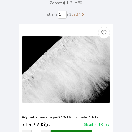
Zobrazuji 1-21 z 50
strana
z 3
další
Prýmek - marabu peří 12-15 cm, malé, 1 bílá
715,72 Kč
Skladem 185 ks
/
ks