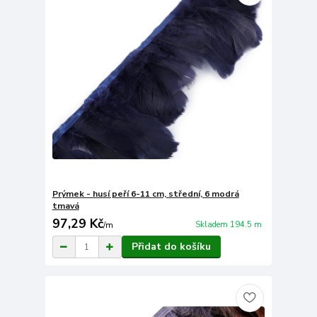
Prýmek - husí peří 6-11 cm, střední, 6 modrá
tmavá
97,29 Kč
Skladem 194.5 m
/
m
Přidat do košíku