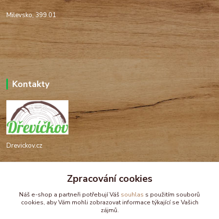
Milevsko, 399 01
Kontakty
Drevickov.cz
Ing. Tomáš Hajíček,MSc
Zpracování cookies
+420 732 488 676
(Po-Pá, 8-17 hod.)
Náš e-shop a partneři potřebují Váš
souhlas
s použitím souborů
cookies, aby Vám mohli zobrazovat informace týkající se Vašich
drevickov@drevickov.cz, info@drevickov.cz
zájmů.