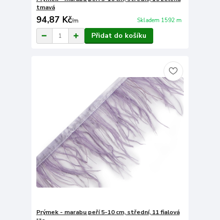
tmavá
94,87 Kč
Skladem 1592 m
/
m
Přidat do košíku
Prýmek - marabu peří 5-10 cm, střední, 11 fialová