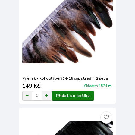
Prýmek - kohoutí peří 14-16 cm, střední, 2 šedá
149 Kč
Skladem 1524 m
/
m
Přidat do košíku