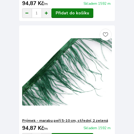
94,87 Kč
Skladem 1592 m
/
m
Přidat do košíku
Prýmek - marabu peří 5-10 cm, střední, 2 zelená
94,87 Kč
Skladem 1592 m
/
m