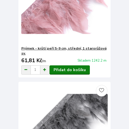
Prýmek - krůtí peří 5-9 cm, střední, 1 starorůžová
sv.
61,81 Kč
Skladem 1242.2 m
/
m
Přidat do košíku