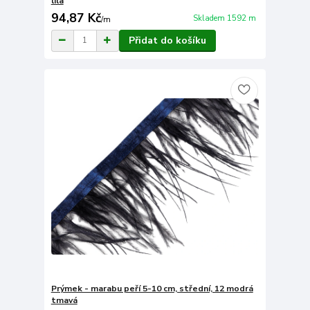
lila
94,87 Kč
Skladem 1592 m
/
m
Přidat do košíku
Prýmek - marabu peří 5-10 cm, střední, 12 modrá
tmavá