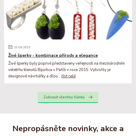
19
.
06
.
2023
Živé šperky - kombinace přírody a elegance
Živé šperky byly poprvé představeny veřejnosti na mezinárodním
veletrhu klenotů Bijorhca v Paříži v roce 2015. Vytvořily je
designové návrhářky a dlou...
číst celé
Zobrazit všechny články
Nepropásněte novinky, akce a