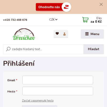
0
ks
CZK
+420 732 488 676
za
0 Kč
Menu
Hledat
Přihlášení
Email
*
Heslo
*
Zaslat zapomenuté heslo