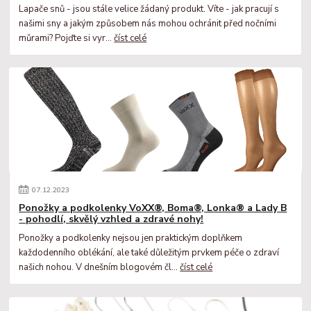
Lapače snů - jsou stále velice žádaný produkt. Víte - jak pracují s
našimi sny a jakým způsobem nás mohou ochránit před nočními
můrami? Pojďte si vyr...
číst celé
07
.
12
.
2023
Ponožky a podkolenky VoXX®, Boma®, Lonka® a Lady B
- pohodlí, skvělý vzhled a zdravé nohy!
Ponožky a podkolenky nejsou jen praktickým doplňkem
každodenního oblékání, ale také důležitým prvkem péče o zdraví
našich nohou. V dnešním blogovém čl...
číst celé