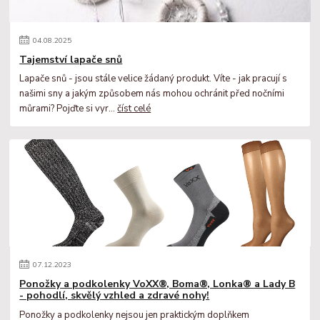
04
.
08
.
2025
Tajemství lapače snů
Lapače snů - jsou stále velice žádaný produkt. Víte - jak pracují s
našimi sny a jakým způsobem nás mohou ochránit před nočními
můrami? Pojďte si vyr...
číst celé
07
.
12
.
2023
Ponožky a podkolenky VoXX®, Boma®, Lonka® a Lady B
- pohodlí, skvělý vzhled a zdravé nohy!
Ponožky a podkolenky nejsou jen praktickým doplňkem