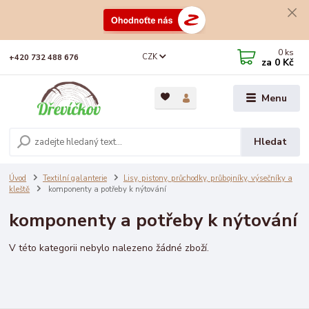
0
ks
CZK
+420 732 488 676
za
0 Kč
Menu
Hledat
Úvod
Textilní galanterie
Lisy, pistony, průchodky, průbojníky, výsečníky a
kleště
komponenty a potřeby k nýtování
komponenty a potřeby k nýtování
V této kategorii nebylo nalezeno žádné zboží.