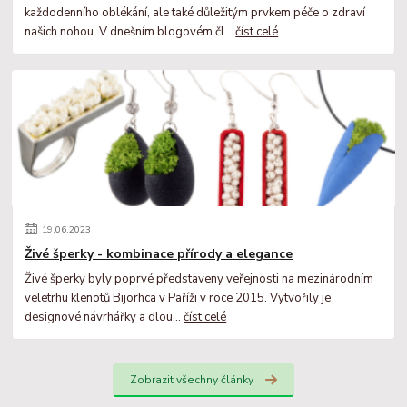
každodenního oblékání, ale také důležitým prvkem péče o zdraví
našich nohou. V dnešním blogovém čl...
číst celé
19
.
06
.
2023
Živé šperky - kombinace přírody a elegance
Živé šperky byly poprvé představeny veřejnosti na mezinárodním
veletrhu klenotů Bijorhca v Paříži v roce 2015. Vytvořily je
designové návrhářky a dlou...
číst celé
Zobrazit všechny články