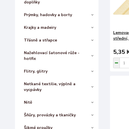
doplňky
Prýmky, hadovky a borty
Krajky a madeiry
Lemovac
střední,
Třásně a střapce
5,35 
Nažehlovací šatonové růže -
hotfix
Flitry, glitry
Netkané textilie, výplně a
vycpávky
Nitě
Šňůry, provázky a tkaničky
Šikmé proužky