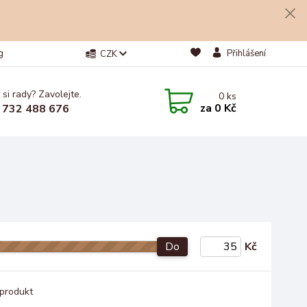
g
Přihlášení
CZK
 si rady? Zavolejte.
0
ks
za
0 Kč
 732 488 676
Do
Kč
produkt