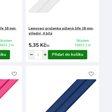
íře 18 mm,
Lemovací pruženka půlená šíře 18 mm,
střední, 4 bílá
Skladem
Skladem
5,35 Kč
9653.2 m
39653.2 m
/
m
šíku
Přidat do košíku