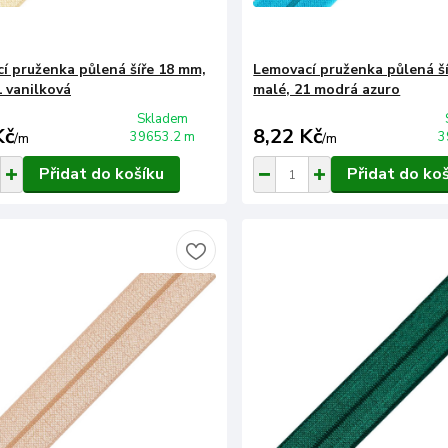
í pruženka půlená šíře 18 mm,
Lemovací pruženka půlená š
1 vanilková
malé, 21 modrá azuro
Skladem
Kč
8,22 Kč
39653.2 m
3
/
m
/
m
Přidat do košíku
Přidat do ko