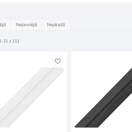
jší
Nejlevnější
Nejdražší
1-21 z 111