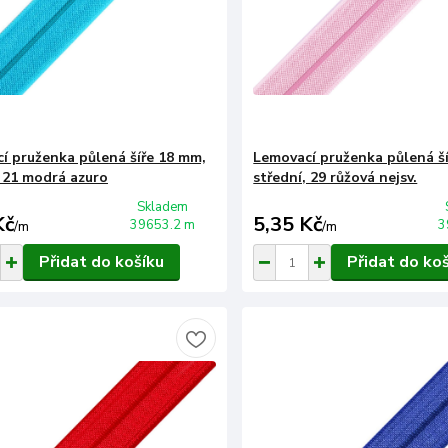
í pruženka půlená šíře 18 mm,
Lemovací pruženka půlená š
, 21 modrá azuro
střední, 29 růžová nejsv.
Skladem
Kč
5,35 Kč
39653.2 m
3
/
m
/
m
Přidat do košíku
Přidat do ko