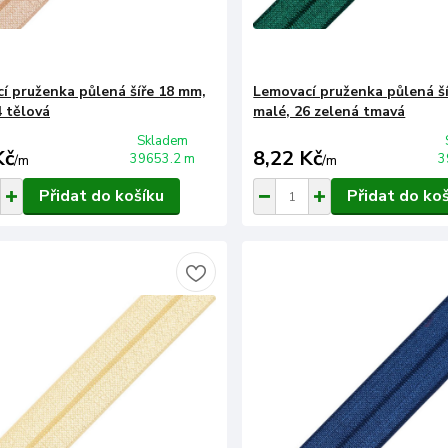
í pruženka půlená šíře 18 mm,
Lemovací pruženka půlená š
4 tělová
malé, 26 zelená tmavá
Skladem
Kč
8,22 Kč
39653.2 m
3
/
m
/
m
Přidat do košíku
Přidat do ko