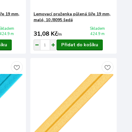
íře 19 mm,
Lemovací pruženka půlená šíře 19 mm,
malé, 10 /8095 šedá
Skladem
Skladem
31,08 Kč
424.9 m
424.9 m
/
m
šíku
Přidat do košíku