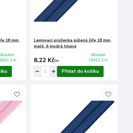
íře 18 mm,
Lemovací pruženka půlená šíře 18 mm,
malé, 6 modrá tmavá
Skladem
Skladem
8,22 Kč
9653.2 m
39653.2 m
/
m
šíku
Přidat do košíku