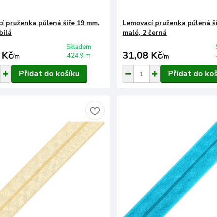
í pruženka půlená šíře 19 mm,
Lemovací pruženka půlená š
bílá
malé, 2 černá
Skladem
 Kč
31,08 Kč
424.9 m
/
m
/
m
Přidat do košíku
Přidat do ko