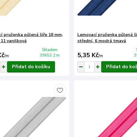
í pruženka půlená šíře 18 mm,
Lemovací pruženka půlená š
 11 vanilková
střední, 6 modrá tmavá
Skladem
Kč
5,35 Kč
39653.2 m
3
/
m
/
m
Přidat do košíku
Přidat do ko