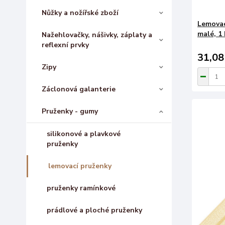
Nůžky a nožířské zboží
Lemovac
malé, 1 
Nažehlovačky, nášivky, záplaty a
reflexní prvky
31,08
Zipy
Záclonová galanterie
Pruženky - gumy
silikonové a plavkové
pruženky
lemovací pruženky
pruženky ramínkové
prádlové a ploché pruženky