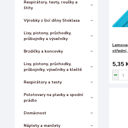
Respirátory, testy, roušky a
štíty
Výrobky z šicí dílny Stoklasa
Lisy, pistony, průchodky,
průbojníky a výsečníky
Lemovac
střední
Brzdičky a koncovky
5,35 
Lisy, pistony, průchodky,
průbojníky, výsečníky a kleště
Respirátory a testy
Polotovary na plavky a spodní
prádlo
Domácnost
Náplety a manžety