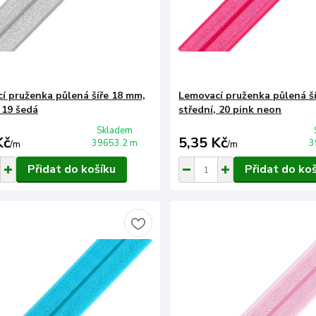
í pruženka půlená šíře 18 mm,
Lemovací pruženka půlená š
 19 šedá
střední, 20 pink neon
Skladem
Kč
5,35 Kč
39653.2 m
3
/
m
/
m
Přidat do košíku
Přidat do ko