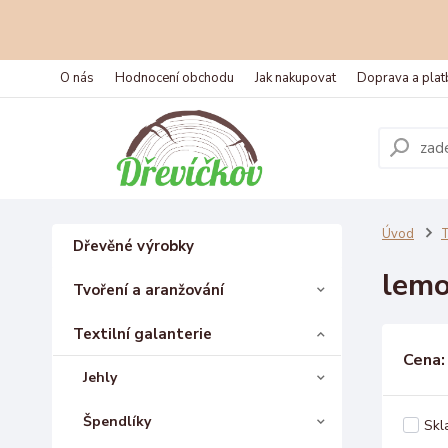
O nás
Hodnocení obchodu
Jak nakupovat
Doprava a plat
Úvod
T
Dřevěné výrobky
lemo
Tvoření a aranžování
Textilní galanterie
Cena:
Jehly
Špendlíky
Skl