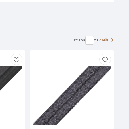
strana
z 6
další