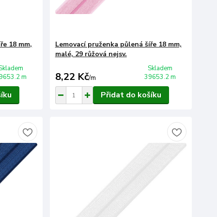
íře 18 mm,
Lemovací pruženka půlená šíře 18 mm,
malé, 29 růžová nejsv.
Skladem
Skladem
8,22 Kč
9653.2 m
39653.2 m
/
m
šíku
Přidat do košíku