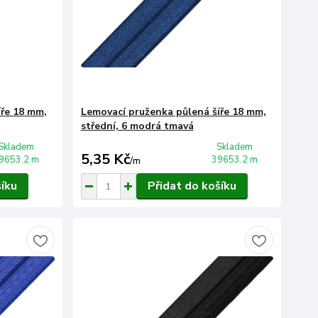
íře 18 mm,
Lemovací pruženka půlená šíře 18 mm,
střední, 6 modrá tmavá
Skladem
Skladem
5,35 Kč
9653.2 m
39653.2 m
/
m
šíku
Přidat do košíku