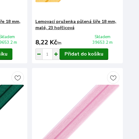
íře 18 mm,
Lemovací pruženka půlená šíře 18 mm,
malé, 23 hořčicová
Skladem
Skladem
8,22 Kč
9653.2 m
39653.2 m
/
m
šíku
Přidat do košíku