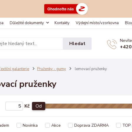
ba
Důležité dokumenty
Kontakty
Výdejní místo/vzorkovna
Blo
Nevíte
Hledat
+420
extilní galanterie
Pruženky - gumy
lemovací pruženky
vací pruženky
Kč
Od
adem
Novinka
Akce
Doprava ZDARMA
TOP 