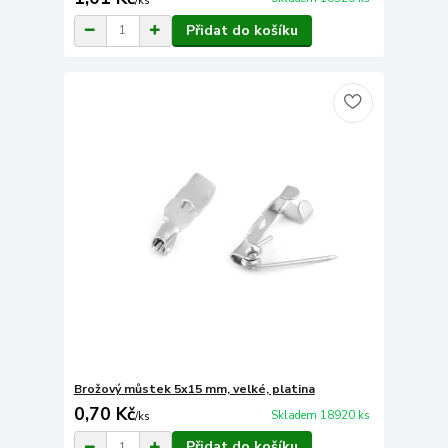
/
ks
Přidat do košíku
Brožový můstek 5x15 mm, velké, platina
0,70 Kč
Skladem 18920 ks
/
ks
Přidat do košíku