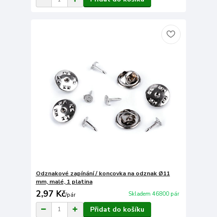
Odznakové zapínání / koncovka na odznak Ø11
mm, malé, 1 platina
2,97 Kč
Skladem 46800 pár
/
pár
Přidat do košíku