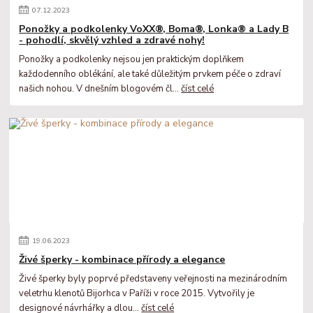
07
.
12
.
2023
Ponožky a podkolenky VoXX®, Boma®, Lonka® a Lady B
- pohodlí, skvělý vzhled a zdravé nohy!
Ponožky a podkolenky nejsou jen praktickým doplňkem
každodenního oblékání, ale také důležitým prvkem péče o zdraví
našich nohou. V dnešním blogovém čl...
číst celé
19
.
06
.
2023
Živé šperky - kombinace přírody a elegance
Živé šperky byly poprvé představeny veřejnosti na mezinárodním
veletrhu klenotů Bijorhca v Paříži v roce 2015. Vytvořily je
designové návrhářky a dlou...
číst celé