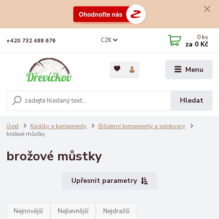
0
ks
CZK
+420 732 488 676
za
0 Kč
Menu
Hledat
Úvod
Korálky a komponenty
Bižuterní komponenty a polotovary
brožové můstky
brožové můstky
Upřesnit parametry
Nejnovější
Nejlevnější
Nejdražší