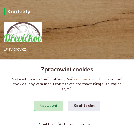
Kontakty
Drevickov.cz
Ing. Tomáš Hajíček,MSc
+420 732 488 676
Zpracování cookies
(Po-Pá, 8-17 hod.)
Náš e-shop a partneři potřebují Váš
souhlas
s použitím souborů
cookies, aby Vám mohli zobrazovat informace týkající se Vašich
drevickov@drevickov.cz, info@drevickov.cz
zájmů.
Souhlasím
Nastavení
Souhlas můžete odmítnout
zde
.
Vytvořeno na
Eshop-rychle.cz