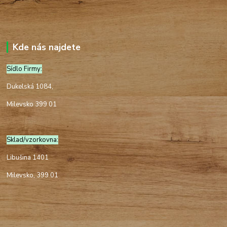
Kde nás najdete
Sídlo Firmy:
Dukelská 1084,
Milevsko 399 01
Sklad/vzorkovna:
Libušina 1401
Milevsko, 399 01