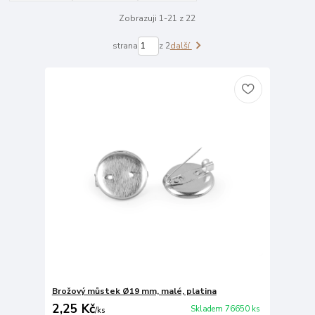
Zobrazuji 1-21 z 22
strana
z 2
další
Brožový můstek Ø19 mm, malé, platina
2,25 Kč
Skladem 76650 ks
/
ks