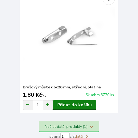
Brožový můstek 5x20 mm, střední, platina
1,80 Kč
Skladem 5770 ks
/
ks
Přidat do košíku
Načíst další produkty (1)
strana
z 2
další