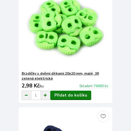
Brzdičky s dvěmi dírkami 20x20 mm, malé, 39
zelená elektrická
2,98 Kč
Skladem 76480 ks
/
ks
Přidat do košíku