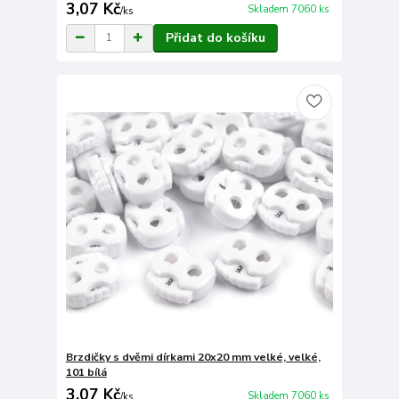
3,07 Kč
Skladem 7060 ks
/
ks
Přidat do košíku
Brzdičky s dvěmi dírkami 20x20 mm velké, velké,
101 bílá
3,07 Kč
Skladem 7060 ks
/
ks