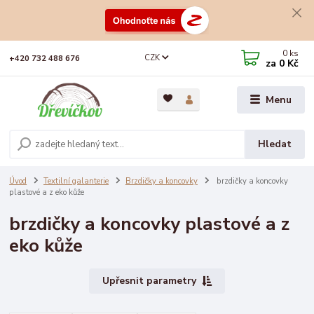
0
ks
CZK
+420 732 488 676
za
0 Kč
Menu
Hledat
Úvod
Textilní galanterie
Brzdičky a koncovky
brzdičky a koncovky
plastové a z eko kůže
brzdičky a koncovky plastové a z
eko kůže
Upřesnit parametry