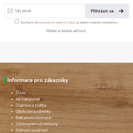
Přihlásit se
Souhlasím se
zpracováním osobních údajů
za účelem rozesílky newsletteru.
Můžete se kdykoli odhlásit.
Informace pro zákazníky
O nás
Jak nakupovat
Doprava a platba
Obchodní podmínky
Reklamační formulář
Odstoupení od smlouvy
Ochrana soukromí