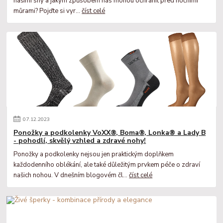
našimi sny a jakým způsobem nás mohou ochránit před nočními
můrami? Pojďte si vyr...
číst celé
07
.
12
.
2023
Ponožky a podkolenky VoXX®, Boma®, Lonka® a Lady B
- pohodlí, skvělý vzhled a zdravé nohy!
Ponožky a podkolenky nejsou jen praktickým doplňkem
každodenního oblékání, ale také důležitým prvkem péče o zdraví
našich nohou. V dnešním blogovém čl...
číst celé