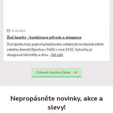
19
.
06
.
2023
Živé šperky - kombinace přírody a elegance
Živé šperky byly poprvé představeny veřejnosti na mezinárodním
veletrhu klenotů Bijorhca v Paříži v roce 2015. Vytvořily je
designové návrhářky a dlou...
číst celé
Zobrazit všechny články
Nepropásněte novinky, akce a
slevy!