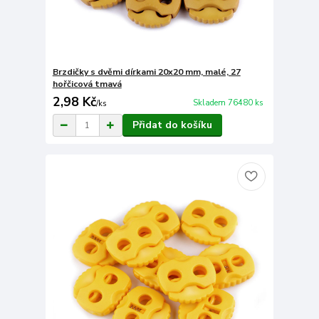
Brzdičky s dvěmi dírkami 20x20 mm, malé, 27
hořčicová tmavá
2,98 Kč
Skladem 76480 ks
/
ks
Přidat do košíku