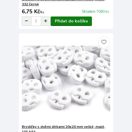
332 černá
6,75 Kč
Skladem 7060 ks
/
ks
Přidat do košíku
Brzdičky s dvěmi dírkami 20x20 mm velké, malé,
101 bílá