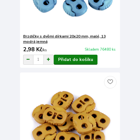
Brzdičky s dvěmi dírkami 20x20 mm, malé, 13
modrá jemná
2,98 Kč
Skladem 76480 ks
/
ks
Přidat do košíku