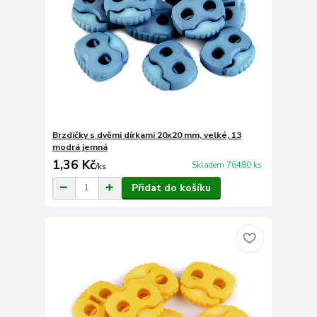
Brzdičky s dvěmi dírkami 20x20 mm, velké, 13
modrá jemná
1,36 Kč
Skladem 76480 ks
/
ks
Přidat do košíku