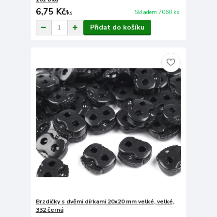
6,75 Kč
Skladem 7060 ks
/
ks
Přidat do košíku
Brzdičky s dvěmi dírkami 20x20 mm velké, velké,
332 černá