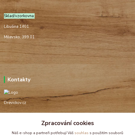
Sklad/vzorkovna:
Libušina 1401
Milevsko, 399 01
Kontakty
Drevickov.cz
Ing. Tomáš Hajíček,MSc
Zpracování cookies
+420 732 488 676
(Po-Pá, 8-17 hod.)
Náš e-shop a partneři potřebují Váš
souhlas
s použitím souborů