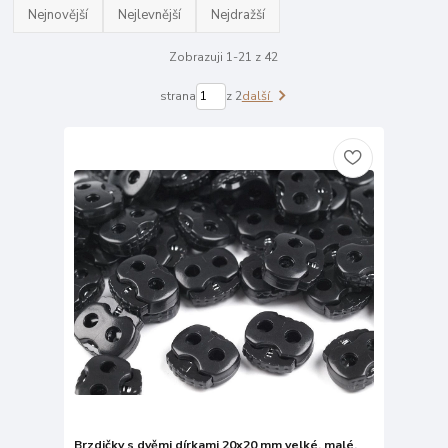
Nejnovější
Nejlevnější
Nejdražší
Zobrazuji 1-21 z 42
strana
z 2
další
Brzdičky s dvěmi dírkami 20x20 mm velké, malé,