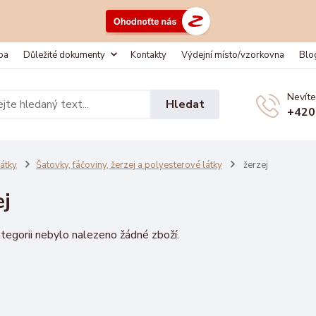
ba
Důležité dokumenty
Kontakty
Výdejní místo/vzorkovna
Blo
Nevíte
Hledat
+420
átky
Šatovky, fáčoviny, žerzej a polyesterové látky
žerzej
ej
tegorii nebylo nalezeno žádné zboží.