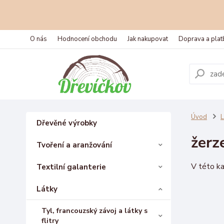
O nás
Hodnocení obchodu
Jak nakupovat
Doprava a plat
Úvod
L
Dřevěné výrobky
žerz
Tvoření a aranžování
V této ka
Textilní galanterie
Látky
Tyl, francouzský závoj a látky s
flitry