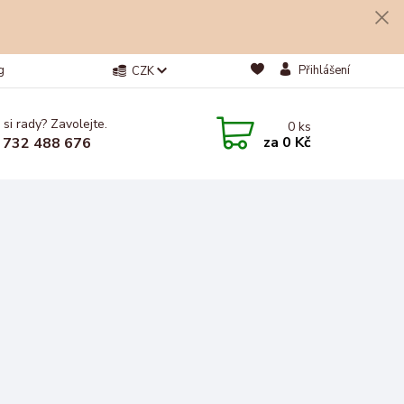
g
Přihlášení
CZK
 si rady? Zavolejte.
0
ks
za
0 Kč
 732 488 676