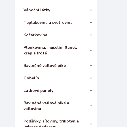
Vánoční látky
Teplákovina a svetrovina
Kočárkovina
Plenkovina, mušelín, flanel,
krep a froté
Bavlněné vaflové piké
Gobelín
Látkové panely
Bavlněné vaflové piké a
vaflovina
Podšívky, síťoviny, trikotýn a
imitace dederonu