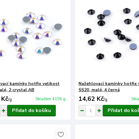
vací kamínky hotfix velikost
Nažehlovací kamínky hotfix 
lé, 2 crystal AB
SS20, malé, 4 černá
 Kč
14,62 Kč
Skladem 4106 g
Skl
/
g
/
g
Přidat do košíku
Přidat do ko