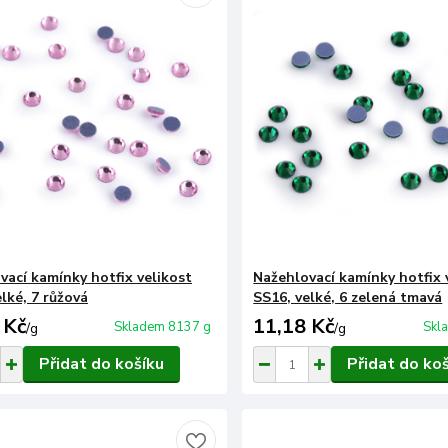
vací kamínky hotfix velikost
Nažehlovací kamínky hotfix 
lké, 7 růžová
SS16, velké, 6 zelená tmavá
 Kč
11,18 Kč
Skladem 8137 g
Skl
/
g
/
g
Přidat do košíku
Přidat do ko