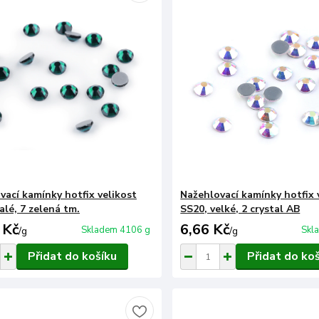
vací kamínky hotfix velikost
Nažehlovací kamínky hotfix 
alé, 7 zelená tm.
SS20, velké, 2 crystal AB
 Kč
6,66 Kč
Skladem 4106 g
Skl
/
g
/
g
Přidat do košíku
Přidat do ko