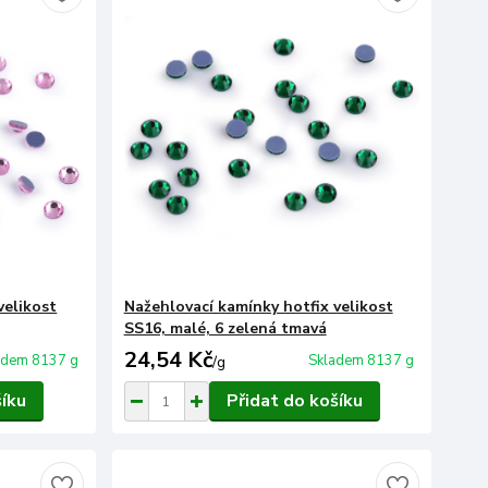
velikost
Nažehlovací kamínky hotfix velikost
SS16, malé, 6 zelená tmavá
24,54 Kč
adem 8137 g
Skladem 8137 g
/
g
šíku
Přidat do košíku