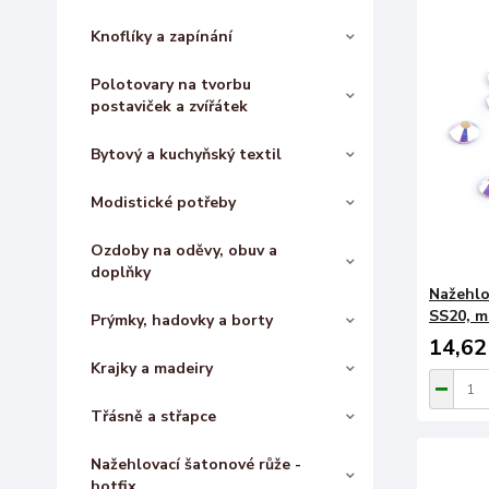
Knoflíky a zapínání
Polotovary na tvorbu
postaviček a zvířátek
Bytový a kuchyňský textil
Modistické potřeby
Ozdoby na oděvy, obuv a
doplňky
Nažehlo
SS20, ma
Prýmky, hadovky a borty
14,62
Krajky a madeiry
Třásně a střapce
Nažehlovací šatonové růže -
hotfix