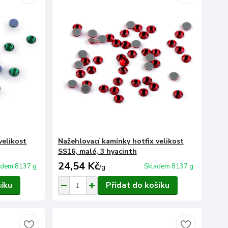
velikost
Nažehlovací kamínky hotfix velikost
SS16, malé, 3 hyacinth
24,54 Kč
adem 8137 g
Skladem 8137 g
/
g
šíku
Přidat do košíku