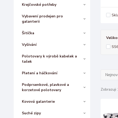
Krejčovské potřeby
Skl
Vybavení prodejen pro
galanterii
Šitíčka
Veliko
Vyšívání
SS
Polotovary k výrobě kabelek a
tašek
Pletení a háčkování
Nejnově
Podprsenkové, plavkové a
Zobrazuji 
korzetové polotovary
Kovová galanterie
Suché zipy