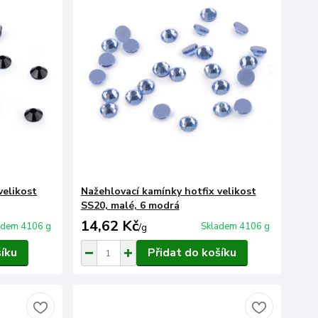
velikost
Nažehlovací kamínky hotfix velikost
SS20, malé, 6 modrá
14,62 Kč
adem 4106 g
Skladem 4106 g
/
g
šíku
Přidat do košíku