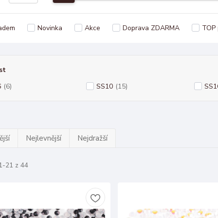
adem
Novinka
Akce
Doprava ZDARMA
TOP 
st
6
(6)
SS10
(15)
SS1
jší
Nejlevnější
Nejdražší
1-21 z 44