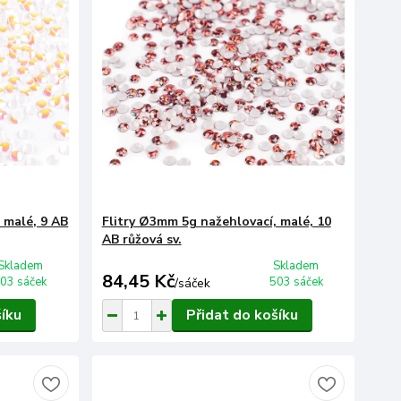
 malé, 9 AB
Flitry Ø3mm 5g nažehlovací, malé, 10
AB růžová sv.
Skladem
Skladem
84,45 Kč
03 sáček
503 sáček
/
sáček
šíku
Přidat do košíku