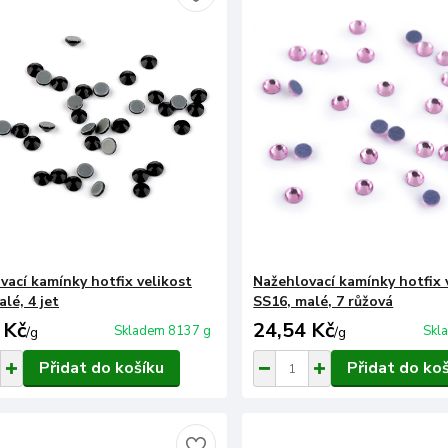
vací kamínky hotfix velikost
Nažehlovací kamínky hotfix 
lé, 4 jet
SS16, malé, 7 růžová
 Kč
24,54 Kč
Skladem 8137 g
Skl
/
g
/
g
Přidat do košíku
Přidat do ko