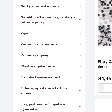
Nůžky a nožířské zboží
Nažehlovačky, nášivky, záplaty a
reflexní prvky
Zipy
Záclonová galanterie
Pruženky - gumy
Flitry 
Plastová galanterie
černá
Ozdoby kovové na textil
84,45
Oděvní, opaskové a laclové
spony
Lisy, pistony, průbojníky a
výsečníky