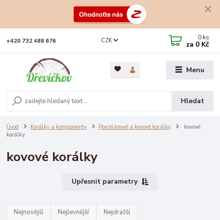
0
ks
CZK
+420 732 488 676
za
0 Kč
Menu
Hledat
Úvod
Korálky a komponenty
Porcelánové a kovové korálky
kovové
korálky
kovové korálky
Upřesnit parametry
Nejnovější
Nejlevnější
Nejdražší