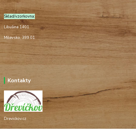
Sklad/vzorkovna:
Libušina 1401
Milevsko, 399 01
Kontakty
Drevickov.cz
Ing. Tomáš Hajíček,MSc