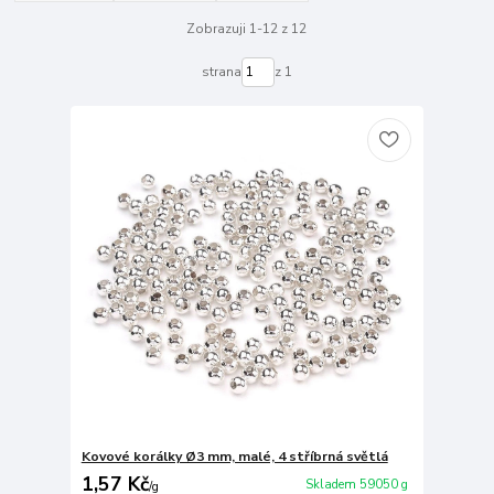
Zobrazuji 1-12 z 12
strana
z 1
Kovové korálky Ø3 mm, malé, 4 stříbrná světlá
1,57 Kč
Skladem 59050 g
/
g