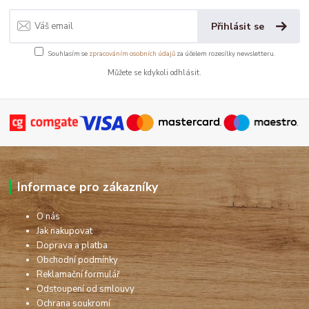
Přihlásit se
Souhlasím se
zpracováním osobních údajů
za účelem rozesílky newsletteru.
Můžete se kdykoli odhlásit.
Informace pro zákazníky
O nás
Jak nakupovat
Doprava a platba
Obchodní podmínky
Reklamační formulář
Odstoupení od smlouvy
Ochrana soukromí