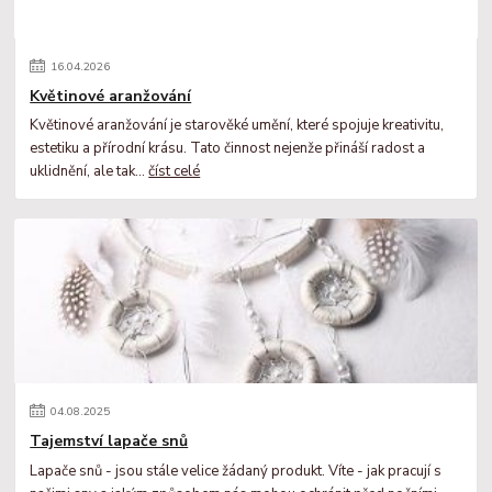
16
.
04
.
2026
Květinové aranžování
Květinové aranžování je starověké umění, které spojuje kreativitu,
estetiku a přírodní krásu. Tato činnost nejenže přináší radost a
uklidnění, ale tak...
číst celé
04
.
08
.
2025
Tajemství lapače snů
Lapače snů - jsou stále velice žádaný produkt. Víte - jak pracují s