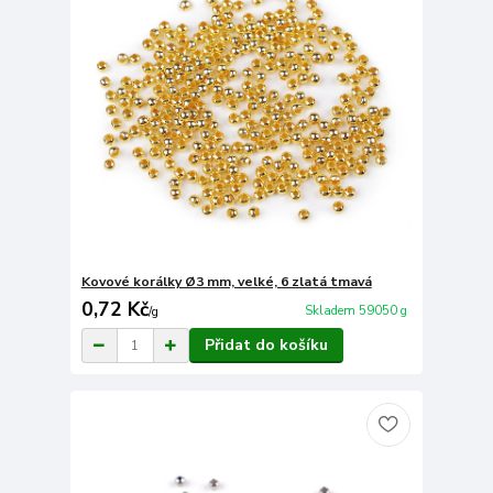
Kovové korálky Ø3 mm, velké, 6 zlatá tmavá
0,72 Kč
Skladem 59050 g
/
g
Přidat do košíku