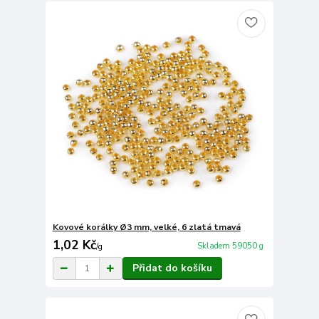
Kovové korálky Ø3 mm, velké, 6 zlatá tmavá
1,02 Kč
Skladem 59050 g
/
g
Přidat do košíku