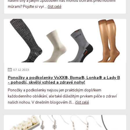
našimi sny a jakým způsobem nás mohou ochránit před nočními
můrami? Pojďte si vyr...
číst celé
07
.
12
.
2023
Ponožky a podkolenky VoXX®, Boma®, Lonka® a Lady B
- pohodlí, skvělý vzhled a zdravé nohy!
Ponožky a podkolenky nejsou jen praktickým doplňkem
každodenního oblékání, ale také důležitým prvkem péče o zdraví
našich nohou. V dnešním blogovém čl...
číst celé