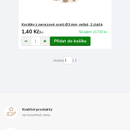
Korálky z nerezové oceli Ø3 mm, velké, 2 zlatá
1,40 Kč
Skladem 21700 ks
/
ks
Přidat do košíku
strana
z 1
Kvalitní produkty
za rozumné ceny