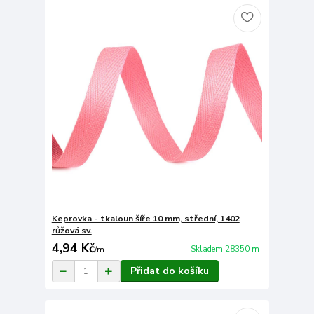
Keprovka - tkaloun šíře 10 mm, střední, 1402
růžová sv.
4,94 Kč
Skladem 28350 m
/
m
Přidat do košíku