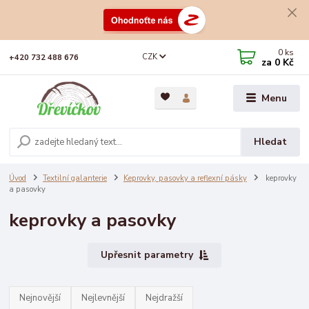
0
ks
CZK
+420 732 488 676
za
0 Kč
Menu
Hledat
Úvod
Textilní galanterie
Keprovky, pasovky a reflexní pásky
keprovky
a pasovky
keprovky a pasovky
Upřesnit parametry
Nejnovější
Nejlevnější
Nejdražší