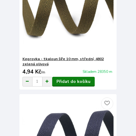
Keprovka - tkaloun šíře 10 mm, střední, 4802
zelená olivová
4,94 Kč
Skladem 28350 m
/
m
Přidat do košíku