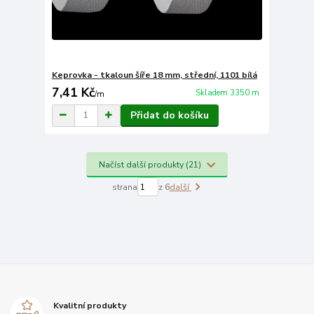
Keprovka - tkaloun šíře 18 mm, střední, 1101 bílá
7,41 Kč
Skladem 3350 m
/
m
Přidat do košíku
Načíst další produkty (21)
strana
z 6
další
Kvalitní produkty