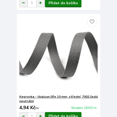
Přidat do košíku
Keprovka - tkaloun šíře 10 mm, střední, 7002 šedá
neutrální
4,94 Kč
Skladem 28350 m
/
m
Přidat do košíku