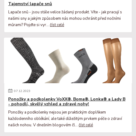
Tajemství lapače snů
Lapače snů - jsou stále velice žádaný produkt. Víte - jak pracují s
našimi sny a jakým způsobem nás mohou ochránit před nočními
můrami? Pojďte si vyr...
číst celé
07
.
12
.
2023
Ponožky a podkolenky VoXX®, Boma®, Lonka® a Lady B
- pohodlí, skvělý vzhled a zdravé nohy!
Ponožky a podkolenky nejsou jen praktickým doplňkem
každodenního oblékání, ale také důležitým prvkem péče o zdraví
našich nohou. V dnešním blogovém čl...
číst celé