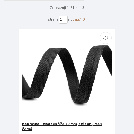
Zobrazuji 1-21 z 113
strana
z 6
další
Keprovka - tkaloun šíře 10 mm, střední, 7001
černá