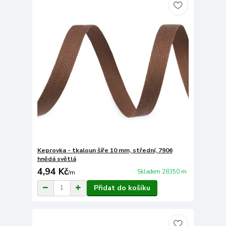
Keprovka - tkaloun šíře 10 mm, střední, 7906
hnědá světlá
4,94 Kč
Skladem 28350 m
/
m
Přidat do košíku