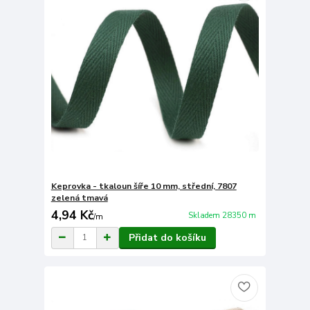
Keprovka - tkaloun šíře 10 mm, střední, 7807
zelená tmavá
4,94 Kč
Skladem 28350 m
/
m
Přidat do košíku