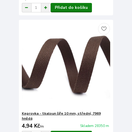
Přidat do košíku
Keprovka - tkaloun šíře 10 mm, střední, 7969
hnědá
4,94 Kč
Skladem 28350 m
/
m