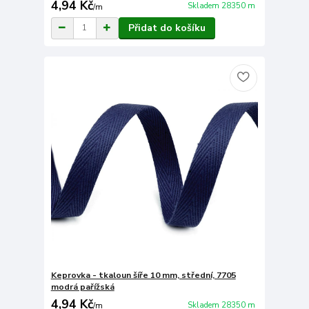
4,94 Kč
Skladem 28350 m
/
m
Přidat do košíku
Keprovka - tkaloun šíře 10 mm, střední, 7705
modrá pařížská
4,94 Kč
Skladem 28350 m
/
m