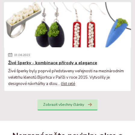
19
.
06
.
2023
Živé šperky - kombinace přírody a elegance
Živé šperky byly poprvé představeny veřejnosti na mezinárodním
veletrhu klenotů Bijorhca v Paříži v roce 2015. Vytvořily je
designové návrhářky a dlou...
číst celé
Zobrazit všechny články