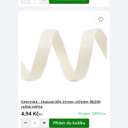
Keprovka - tkaloun šíře 10 mm, střední, REZ00
režná světlá
4,94 Kč
Skladem 28350 m
/
m
Přidat do košíku