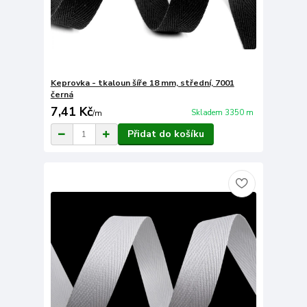
Keprovka - tkaloun šíře 18 mm, střední, 7001
černá
7,41 Kč
Skladem 3350 m
/
m
Přidat do košíku