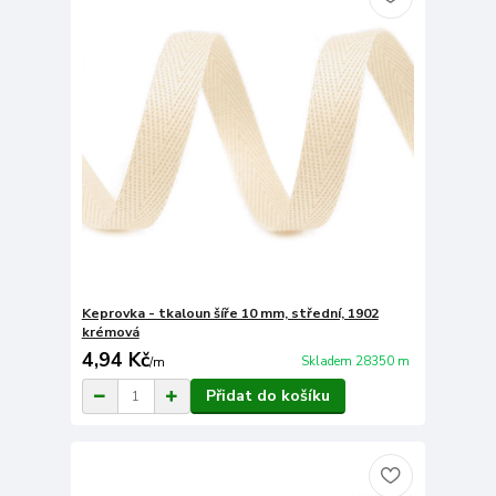
Keprovka - tkaloun šíře 10 mm, střední, 1902
krémová
4,94 Kč
Skladem 28350 m
/
m
Přidat do košíku