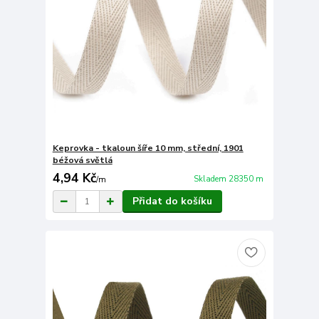
Keprovka - tkaloun šíře 10 mm, střední, 1901
béžová světlá
4,94 Kč
Skladem 28350 m
/
m
Přidat do košíku