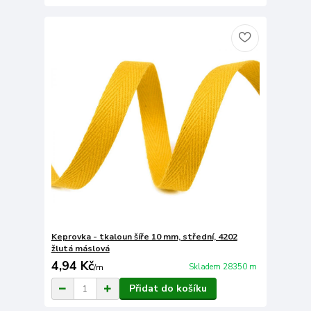
Keprovka - tkaloun šíře 10 mm, střední, 4202
žlutá máslová
4,94 Kč
Skladem 28350 m
/
m
Přidat do košíku