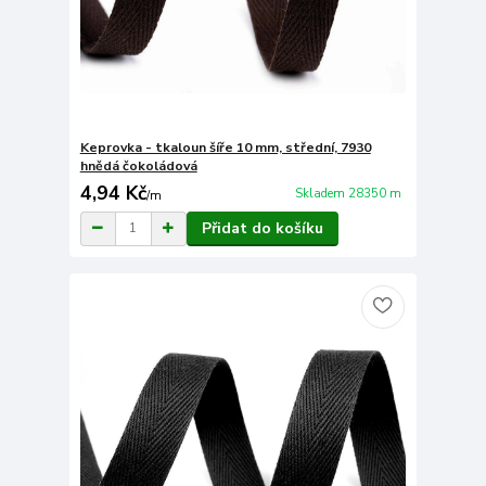
Keprovka - tkaloun šíře 10 mm, střední, 7930
hnědá čokoládová
4,94 Kč
Skladem 28350 m
/
m
Přidat do košíku