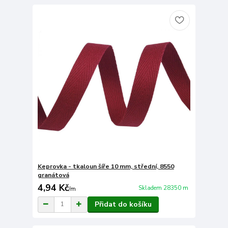
Keprovka - tkaloun šíře 10 mm, střední, 8550
granátová
4,94 Kč
Skladem 28350 m
/
m
Přidat do košíku