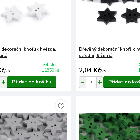
 dekorační knoflík hvězda,
Dřevěný dekorační knoflík h
bílá
střední, 9 černá
Skladem
Kč
2,04 Kč
11850 ks
/
ks
/
ks
Přidat do košíku
Přidat do ko