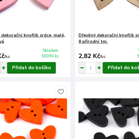
 dekorační knoflík srdce, malé,
Dřevěný dekorační knoflík s
vá
8 přírodní tm.
Skladem
Kč
2,82 Kč
58090 ks
/
ks
/
ks
Přidat do košíku
Přidat do ko