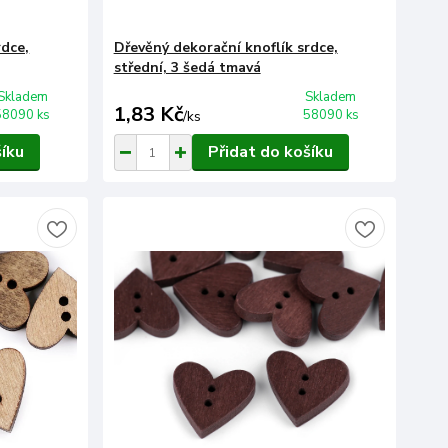
rdce,
Dřevěný dekorační knoflík srdce,
střední, 3 šedá tmavá
Skladem
Skladem
1,83 Kč
58090 ks
58090 ks
/
ks
šíku
Přidat do košíku