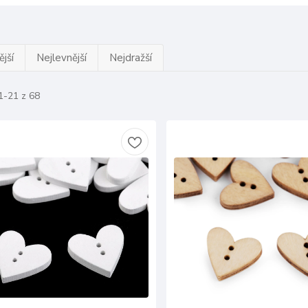
jší
Nejlevnější
Nejdražší
1-21 z 68