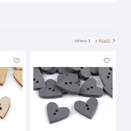
strana
z 4
další