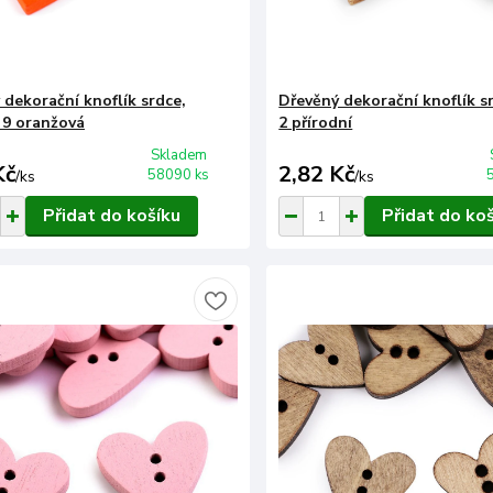
 dekorační knoflík srdce,
Dřevěný dekorační knoflík s
, 9 oranžová
2 přírodní
Skladem
Kč
2,82 Kč
58090 ks
/
ks
/
ks
Přidat do košíku
Přidat do ko