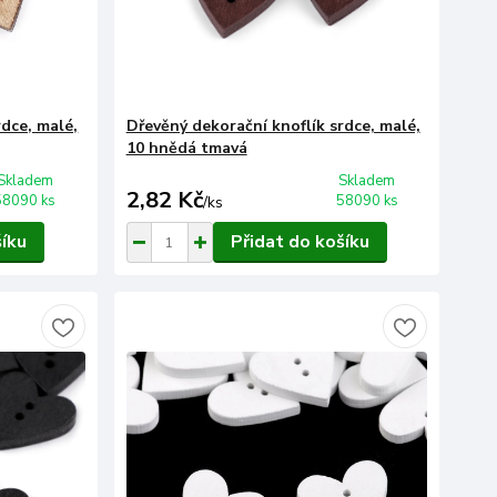
rdce, malé,
Dřevěný dekorační knoflík srdce, malé,
10 hnědá tmavá
Skladem
Skladem
2,82 Kč
58090 ks
58090 ks
/
ks
šíku
Přidat do košíku