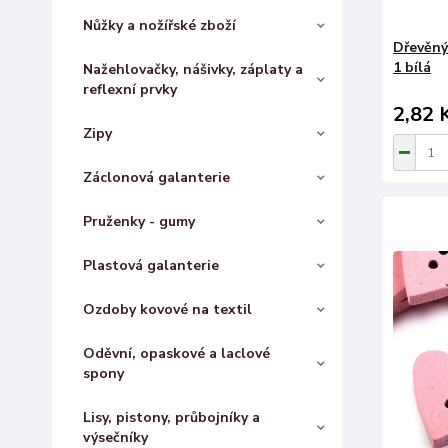
Nůžky a nožířské zboží
Dřevěný
1 bílá
Nažehlovačky, nášivky, záplaty a
reflexní prvky
2,82 
Zipy
Záclonová galanterie
Pruženky - gumy
Plastová galanterie
Ozdoby kovové na textil
Oděvní, opaskové a laclové
spony
Lisy, pistony, průbojníky a
výsečníky