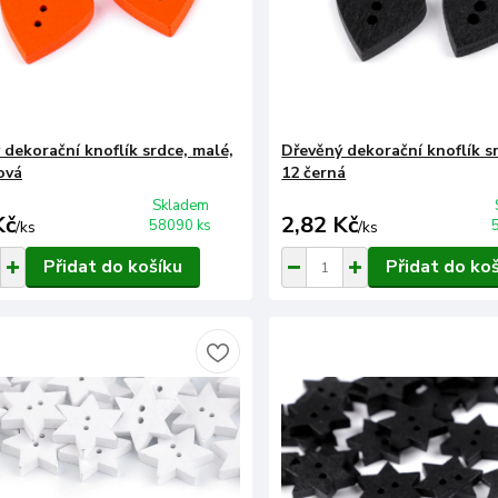
 dekorační knoflík srdce, malé,
Dřevěný dekorační knoflík s
ová
12 černá
Skladem
Kč
2,82 Kč
58090 ks
/
ks
/
ks
Přidat do košíku
Přidat do ko