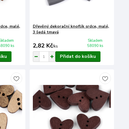
rdce, malé,
Dřevěný dekorační knoflík srdce, malé,
3 šedá tmavá
Skladem
Skladem
2,82 Kč
58090 ks
58090 ks
/
ks
šíku
Přidat do košíku