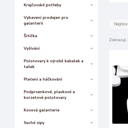
Krejčovské potřeby
Vybavení prodejen pro
galanterii
Nejnově
Šitíčka
Zobrazuji 
Vyšívání
Polotovary k výrobě kabelek a
tašek
Pletení a háčkování
Podprsenkové, plavkové a
korzetové polotovary
Kovová galanterie
Suché zipy