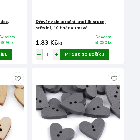
rdce,
Dřevěný dekorační knoflík srdce,
střední, 10 hnědá tmavá
Skladem
Skladem
1,83 Kč
58090 ks
58090 ks
/
ks
šíku
Přidat do košíku