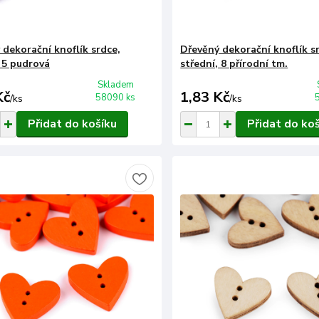
 dekorační knoflík srdce,
Dřevěný dekorační knoflík s
, 5 pudrová
střední, 8 přírodní tm.
Skladem
Kč
1,83 Kč
58090 ks
/
ks
/
ks
Přidat do košíku
Přidat do ko