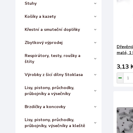
Stuhy
Košíky a kazety
Křestní a smuteční doplňky
Zbytkový výprodej
Dřevěný
malé, 1 
Respirátory, testy, roušky a
štíty
3,13 
Výrobky z šicí dílny Stoklasa
Lisy, pistony, průchodky,
průbojníky a výsečníky
Brzdičky a koncovky
Lisy, pistony, průchodky,
průbojníky, výsečníky a kleště