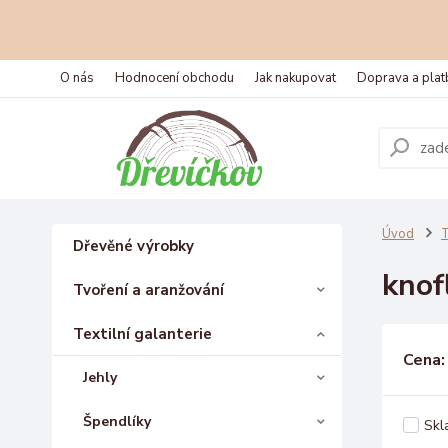
O nás
Hodnocení obchodu
Jak nakupovat
Doprava a plat
Úvod
T
Dřevěné výrobky
knof
Tvoření a aranžování
Textilní galanterie
Cena:
Jehly
Špendlíky
Skl