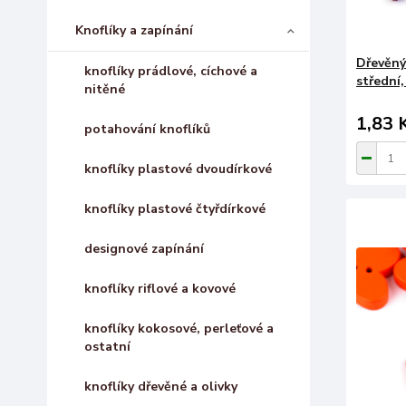
Knoflíky a zapínání
Dřevěný
knoflíky prádlové, cíchové a
střední
nitěné
1,83 
potahování knoflíků
knoflíky plastové dvoudírkové
knoflíky plastové čtyřdírkové
designové zapínání
knoflíky riflové a kovové
knoflíky kokosové, perleťové a
ostatní
knoflíky dřevěné a olivky