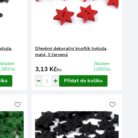
vězda,
Dřevěný dekorační knoflík hvězda,
malé, 3 červená
Skladem
Skladem
3,13 Kč
11850 ks
11850 ks
/
ks
šíku
Přidat do košíku