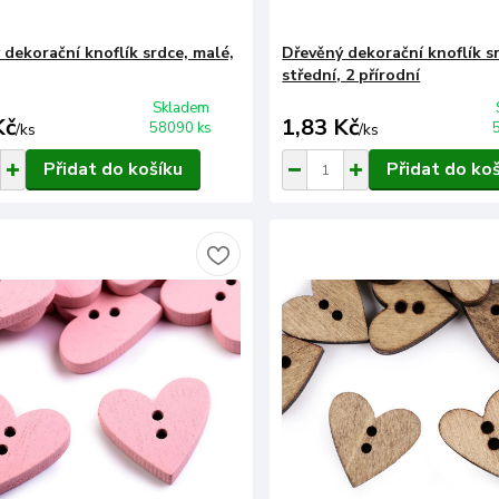
 dekorační knoflík srdce, malé,
Dřevěný dekorační knoflík s
střední, 2 přírodní
Skladem
Kč
1,83 Kč
58090 ks
/
ks
/
ks
Přidat do košíku
Přidat do ko