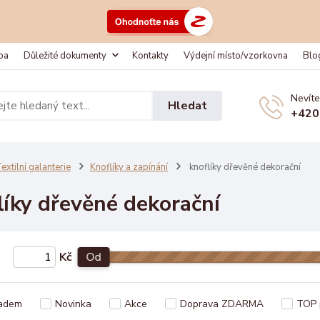
ba
Důležité dokumenty
Kontakty
Výdejní místo/vzorkovna
Blo
Nevíte
Hledat
+420
extilní galanterie
Knoflíky a zapínání
knoflíky dřevěné dekorační
líky dřevěné dekorační
Kč
Od
adem
Novinka
Akce
Doprava ZDARMA
TOP 