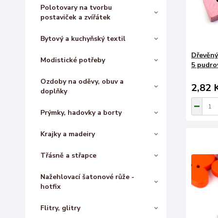
Polotovary na tvorbu
postaviček a zvířátek
Bytový a kuchyňský textil
Dřevěný
Modistické potřeby
5 pudro
Ozdoby na oděvy, obuv a
2,82 
doplňky
Prýmky, hadovky a borty
Krajky a madeiry
Třásně a střapce
Nažehlovací šatonové růže -
hotfix
Flitry, glitry