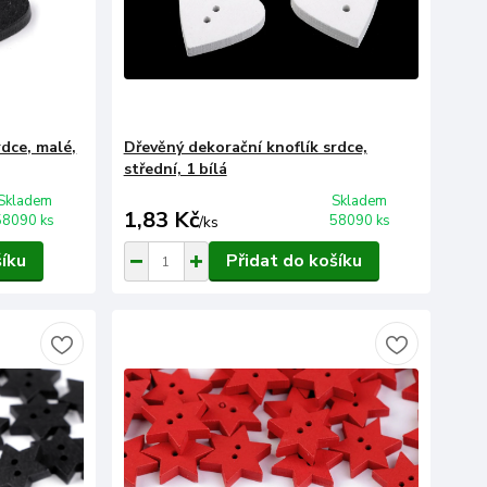
rdce, malé,
Dřevěný dekorační knoflík srdce,
střední, 1 bílá
Skladem
Skladem
1,83 Kč
58090 ks
58090 ks
/
ks
šíku
Přidat do košíku