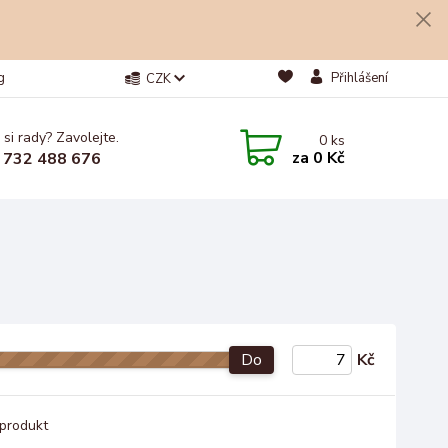
g
Přihlášení
CZK
 si rady? Zavolejte.
0
ks
za
0 Kč
 732 488 676
Do
Kč
produkt