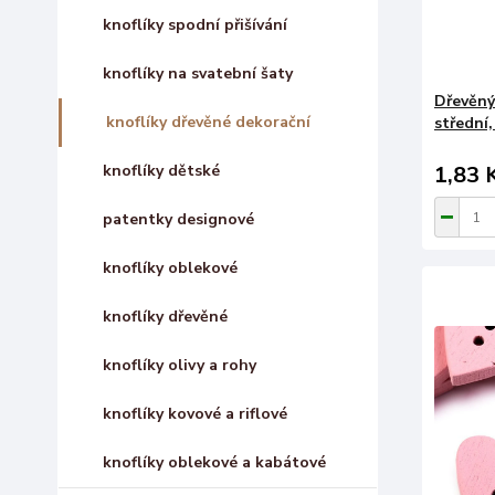
knoflíky spodní přišívání
knoflíky na svatební šaty
Dřevěný
knoflíky dřevěné dekorační
střední
knoflíky dětské
1,83 
patentky designové
knoflíky oblekové
knoflíky dřevěné
knoflíky olivy a rohy
knoflíky kovové a riflové
knoflíky oblekové a kabátové