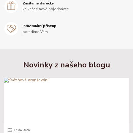
Zasíláme dárečky
ke každé nové objednávce
Individuální přístup
poradíme Vám
Novinky z našeho blogu
16
.
04
.
2026