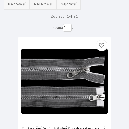
Nejnovější
Nejlevnější
Nejdražší
Zobrazuji 1-1 z 1
strana
z 1
Zip kostěný No 5 dělitelný 2 jezdce / dvoucestný