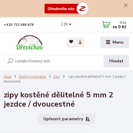
0
ks
CZK
+420 732 488 676
za
0 Kč
Menu
Hledat
Úvod
Textilní galanterie
Zipy
zipy kostěné dělitelné 5 mm 2 jezdce /
dvoucestné
zipy kostěné dělitelné 5 mm 2
jezdce / dvoucestné
Upřesnit parametry