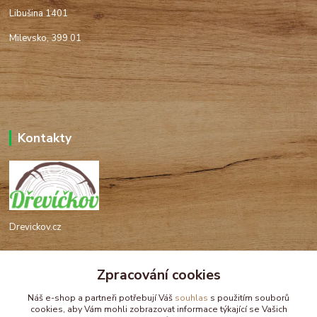
Libušina 1401
Milevsko, 399 01
Kontakty
Drevickov.cz
Ing. Tomáš Hajíček,MSc
+420 732 488 676
Zpracování cookies
(Po-Pá, 8-17 hod.)
Náš e-shop a partneři potřebují Váš
souhlas
s použitím souborů
cookies, aby Vám mohli zobrazovat informace týkající se Vašich
drevickov@drevickov.cz, info@drevickov.cz