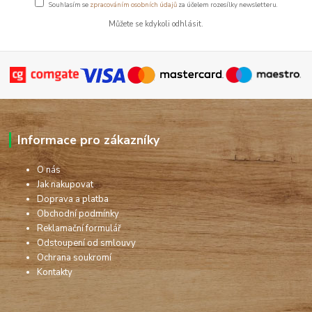
Souhlasím se
zpracováním osobních údajů
za účelem rozesílky newsletteru.
Můžete se kdykoli odhlásit.
Informace pro zákazníky
O nás
Jak nakupovat
Doprava a platba
Obchodní podmínky
Reklamační formulář
Odstoupení od smlouvy
Ochrana soukromí
Kontakty