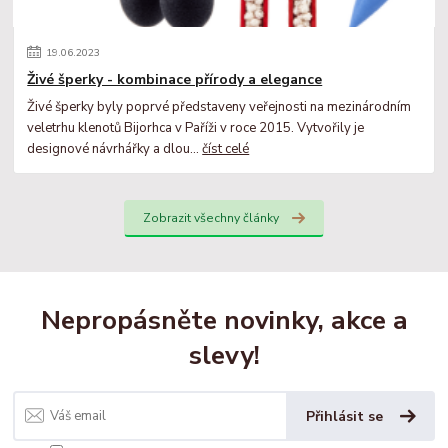
19
.
06
.
2023
Živé šperky - kombinace přírody a elegance
Živé šperky byly poprvé představeny veřejnosti na mezinárodním
veletrhu klenotů Bijorhca v Paříži v roce 2015. Vytvořily je
designové návrhářky a dlou...
číst celé
Zobrazit všechny články
Nepropásněte novinky, akce a
slevy!
Přihlásit se