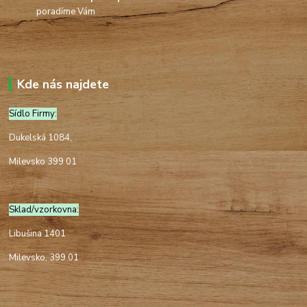
poradíme Vám
Kde nás najdete
Sídlo Firmy:
Dukelská 1084,
Milevsko 399 01
Sklad/vzorkovna:
Libušina 1401
Milevsko, 399 01