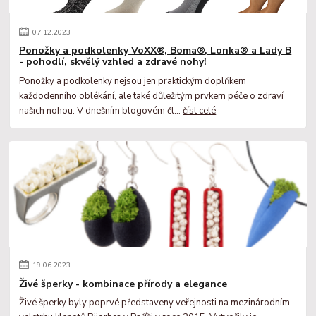
07
.
12
.
2023
Ponožky a podkolenky VoXX®, Boma®, Lonka® a Lady B
- pohodlí, skvělý vzhled a zdravé nohy!
Ponožky a podkolenky nejsou jen praktickým doplňkem
každodenního oblékání, ale také důležitým prvkem péče o zdraví
našich nohou. V dnešním blogovém čl...
číst celé
19
.
06
.
2023
Živé šperky - kombinace přírody a elegance
Živé šperky byly poprvé představeny veřejnosti na mezinárodním