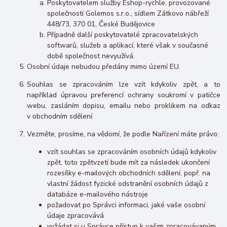
Poskytovatelem služby Eshop-rychle, provozované
společností Golemos s.r.o., sídlem Zátkovo nábřeží
448/73, 370 01, České Budějovice
Případně další poskytovatelé zpracovatelských
softwarů, služeb a aplikací, které však v současné
době společnost nevyužívá.
Osobní údaje nebudou předány mimo území EU.
Souhlas se zpracováním lze vzít kdykoliv zpět, a to
například úpravou preferencí ochrany soukromí v patičce
webu, zasláním dopisu, emailu nebo proklikem na odkaz
v obchodním sdělení.
Vezměte, prosíme, na vědomí, že podle Nařízení máte právo:
vzít souhlas se zpracováním osobních údajů kdykoliv
zpět, toto zpětvzetí bude mít za následek ukončení
rozesílky e-mailových obchodních sdělení, popř. na
vlastní žádost fyzické odstranění osobních údajů z
databáze e-mailového nástroje
požadovat po Správci informaci, jaké vaše osobní
údaje zpracovává
vyžádat si u Správce přístup k vašim zpracovávaným