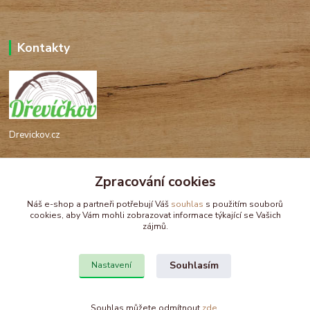
Kontakty
Drevickov.cz
Ing. Tomáš Hajíček,MSc
Zpracování cookies
+420 732 488 676
(Po-Pá, 8-17 hod.)
Náš e-shop a partneři potřebují Váš
souhlas
s použitím souborů
cookies, aby Vám mohli zobrazovat informace týkající se Vašich
drevickov@drevickov.cz, info@drevickov.cz
zájmů.
Souhlasím
Nastavení
Souhlas můžete odmítnout
zde
.