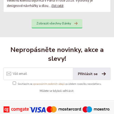
veletrhu klenotů Bijorhca v Paříži v roce 2015. Vytvořily je
designové návrhářky a dlou...
číst celé
Zobrazit všechny články
Nepropásněte novinky, akce a
slevy!
Přihlásit se
Souhlasím se
zpracováním osobních údajů
za účelem rozesílky newsletteru.
Můžete se kdykoli odhlásit.