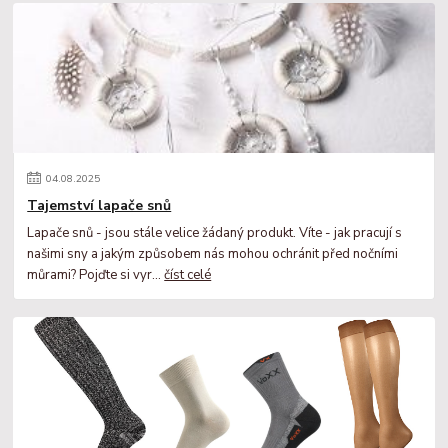
04
.
08
.
2025
Tajemství lapače snů
Lapače snů - jsou stále velice žádaný produkt. Víte - jak pracují s
našimi sny a jakým způsobem nás mohou ochránit před nočními
můrami? Pojďte si vyr...
číst celé