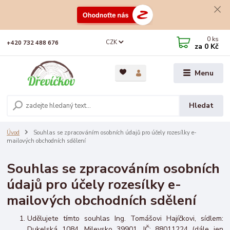
0
ks
CZK
+420 732 488 676
za
0 Kč
Menu
Hledat
Úvod
Souhlas se zpracováním osobních údajů pro účely rozesílky e-
mailových obchodních sdělení
Souhlas se zpracováním osobních
údajů pro účely rozesílky e-
mailových obchodních sdělení
Udělujete tímto souhlas Ing. Tomášovi Hajíčkovi, sídlem:
Dukelská 1084, Milevsko 39901, IČ: 88011224 (dále jen