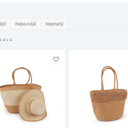
jší
Nejlevnější
Nejdražší
1-4 z 4