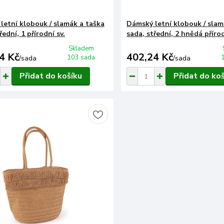
letní klobouk / slamák a taška
Dámský letní klobouk / slam
řední, 1 přírodní sv.
sada, střední, 2 hnědá příro
Skladem
4 Kč
402,24 Kč
103 sada
/
sada
/
sada
Přidat do košíku
Přidat do ko