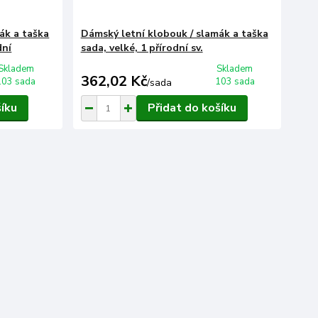
ák a taška
Dámský letní klobouk / slamák a taška
dní
sada, velké, 1 přírodní sv.
Skladem
Skladem
362,02 Kč
103 sada
103 sada
/
sada
šíku
Přidat do košíku