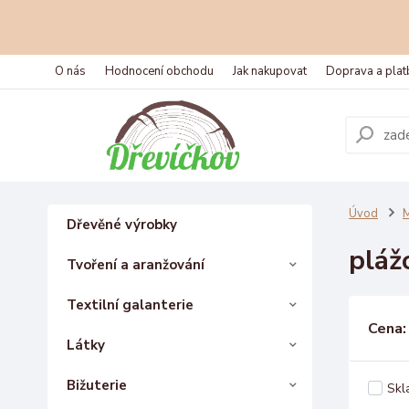
O nás
Hodnocení obchodu
Jak nakupovat
Doprava a plat
Úvod
M
Dřevěné výrobky
pláž
Tvoření a aranžování
Textilní galanterie
Cena:
Látky
Bižuterie
Skl