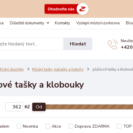
ba
Důležité dokumenty
Kontakty
Výdejní místo/vzorkovna
Blo
Nevíte
Hledat
+420
ódní doplňky
Módní tašky, kabelky a batohy
plážové tašky a klobou
ové tašky a klobouky
Kč
Od
adem
Novinka
Akce
Doprava ZDARMA
TOP 