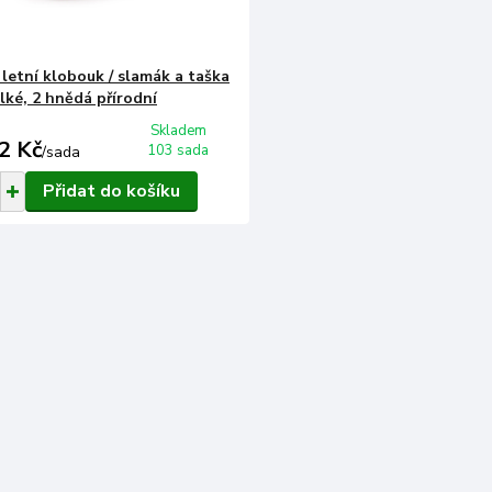
letní klobouk / slamák a taška
lké, 2 hnědá přírodní
Skladem
2 Kč
103 sada
/
sada
Přidat do košíku