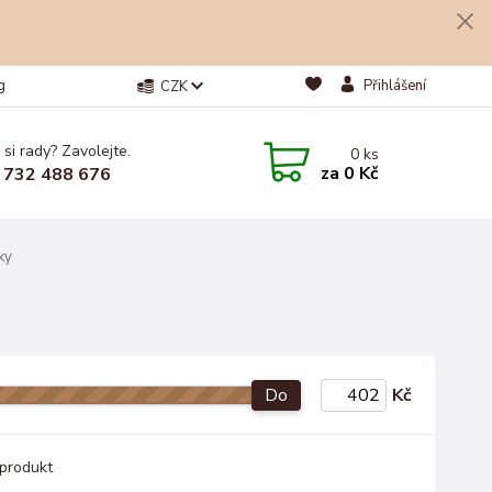
g
Přihlášení
CZK
 si rady? Zavolejte.
0
ks
za
0 Kč
 732 488 676
ky
Do
Kč
produkt