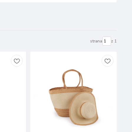
strana
z 1