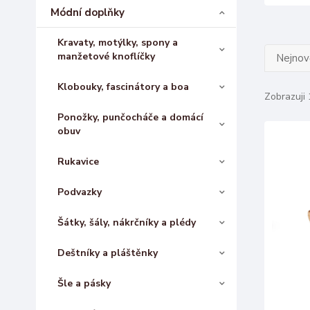
Módní doplňky
Kravaty, motýlky, spony a
manžetové knoflíčky
Nejnově
Klobouky, fascinátory a boa
Zobrazuji 
Ponožky, punčocháče a domácí
obuv
Rukavice
Podvazky
Šátky, šály, nákrčníky a plédy
Deštníky a pláštěnky
Šle a pásky