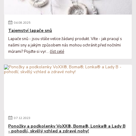
04
.
08
.
2025
Tajemství lapače snů
Lapače snů - jsou stále velice žádaný produkt. Víte - jak pracují s
našimi sny a jakým způsobem nás mohou ochránit před nočními
můrami? Pojďte si vyr...
číst celé
07
.
12
.
2023
Ponožky a podkolenky VoXX®, Boma®, Lonka® a Lady B
- pohodlí, skvělý vzhled a zdravé nohy!