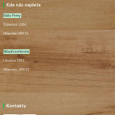
Kde nás najdete
Sídlo Firmy:
Dukelská 1084,
Milevsko 399 01
Sklad/vzorkovna:
Libušina 1401
Milevsko, 399 01
Kontakty