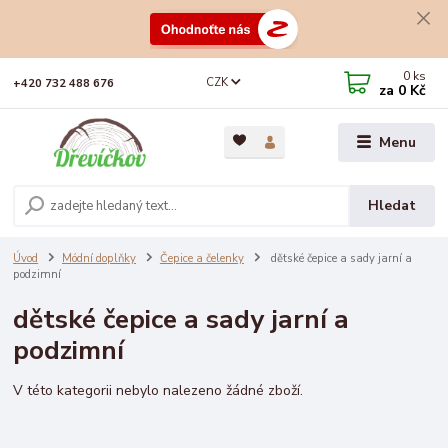
0
ks
CZK
+420 732 488 676
za
0 Kč
Menu
Hledat
Úvod
Módní doplňky
Čepice a čelenky
dětské čepice a sady jarní a
podzimní
dětské čepice a sady jarní a
podzimní
V této kategorii nebylo nalezeno žádné zboží.