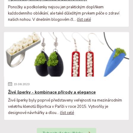
Ponožky a podkolenky nejsou jen praktickým doplňkem
každodenního oblékání, ale také důležitým prvkem péče o zdraví
našich nohou. V dnešním blogovém čl...
číst celé
19
.
06
.
2023
Živé šperky - kombinace přírody a elegance
Živé šperky byly poprvé představeny veřejnosti na mezinárodním
veletrhu klenotů Bijorhca v Paříži v roce 2015. Vytvořily je
designové návrhářky a dlou...
číst celé