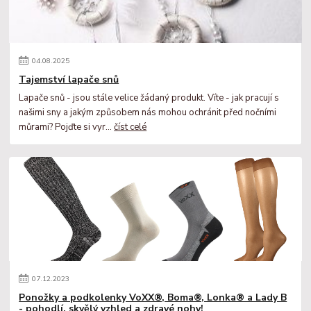
04
.
08
.
2025
Tajemství lapače snů
Lapače snů - jsou stále velice žádaný produkt. Víte - jak pracují s
našimi sny a jakým způsobem nás mohou ochránit před nočními
můrami? Pojďte si vyr...
číst celé
07
.
12
.
2023
Ponožky a podkolenky VoXX®, Boma®, Lonka® a Lady B
- pohodlí, skvělý vzhled a zdravé nohy!