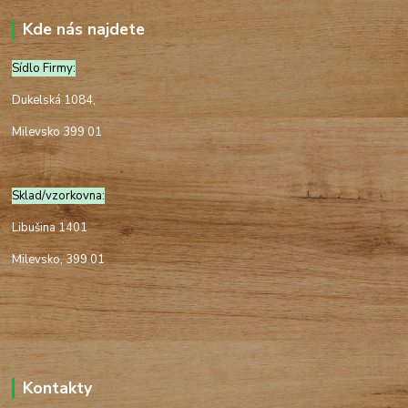
Kde nás najdete
Sídlo Firmy:
Dukelská 1084,
Milevsko 399 01
Sklad/vzorkovna:
Libušina 1401
Milevsko, 399 01
Kontakty