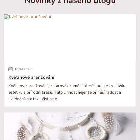
Novinky z našeho blogu
16
.
04
.
2026
Květinové aranžování
Květinové aranžování je starověké umění, které spojuje kreativitu,
estetiku a přírodní krásu. Tato činnost nejenže přináší radost a
uklidnění, ale tak...
číst celé