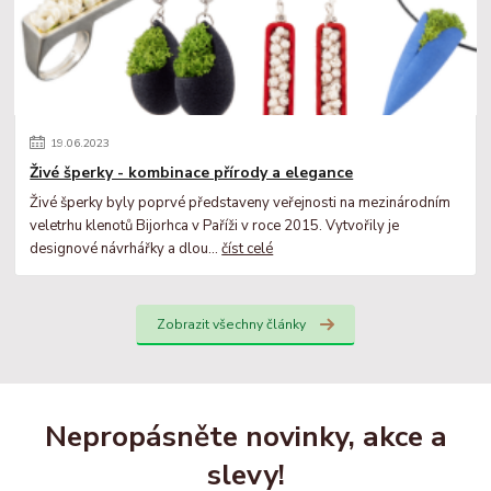
19
.
06
.
2023
Živé šperky - kombinace přírody a elegance
Živé šperky byly poprvé představeny veřejnosti na mezinárodním
veletrhu klenotů Bijorhca v Paříži v roce 2015. Vytvořily je
designové návrhářky a dlou...
číst celé
Zobrazit všechny články
Nepropásněte novinky, akce a
slevy!