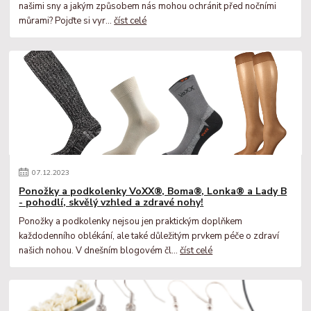
našimi sny a jakým způsobem nás mohou ochránit před nočními
můrami? Pojďte si vyr...
číst celé
07
.
12
.
2023
Ponožky a podkolenky VoXX®, Boma®, Lonka® a Lady B
- pohodlí, skvělý vzhled a zdravé nohy!
Ponožky a podkolenky nejsou jen praktickým doplňkem
každodenního oblékání, ale také důležitým prvkem péče o zdraví
našich nohou. V dnešním blogovém čl...
číst celé