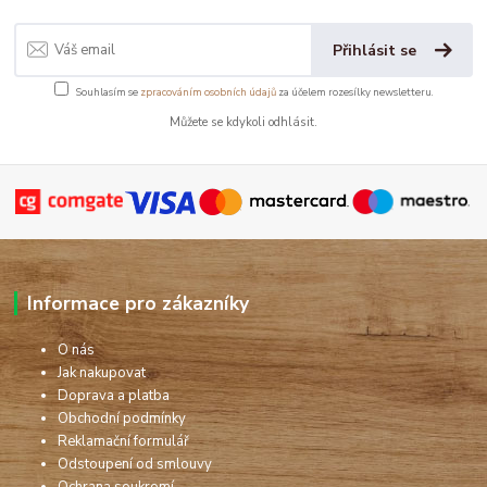
Přihlásit se
Souhlasím se
zpracováním osobních údajů
za účelem rozesílky newsletteru.
Můžete se kdykoli odhlásit.
Informace pro zákazníky
O nás
Jak nakupovat
Doprava a platba
Obchodní podmínky
Reklamační formulář
Odstoupení od smlouvy
Ochrana soukromí