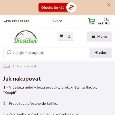
0
ks
CZK
+420 732 488 676
za
0 Kč
Menu
Hledat
Úvod
Jak nakupovat
Jak nakupovat
1 - V detailu nebo v boxu produktu proklikněte na tlačítko
"Koupit"
2 - Produkt se přesune do košíku.
3 - Zde zvolte způsob dodání a způsob platby.