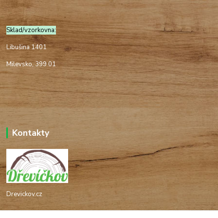
Sklad/vzorkovna:
Libušina 1401
Milevsko, 399 01
Kontakty
Drevickov.cz
Ing. Tomáš Hajíček,MSc