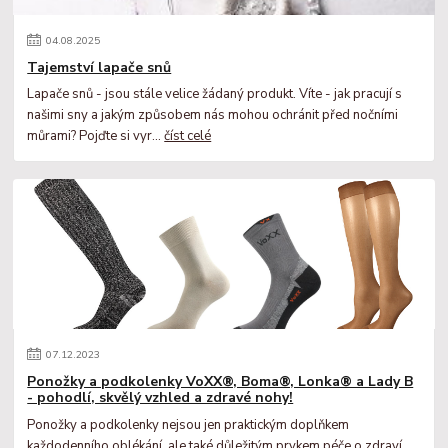
04
.
08
.
2025
Tajemství lapače snů
Lapače snů - jsou stále velice žádaný produkt. Víte - jak pracují s
našimi sny a jakým způsobem nás mohou ochránit před nočními
můrami? Pojďte si vyr...
číst celé
07
.
12
.
2023
Ponožky a podkolenky VoXX®, Boma®, Lonka® a Lady B
- pohodlí, skvělý vzhled a zdravé nohy!
Ponožky a podkolenky nejsou jen praktickým doplňkem
každodenního oblékání, ale také důležitým prvkem péče o zdraví