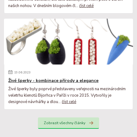
našich nohou. V dnešním blogovém čl...
číst celé
19
.
06
.
2023
Živé šperky - kombinace přírody a elegance
Živé šperky byly poprvé představeny veřejnosti na mezinárodním
veletrhu klenotů Bijorhca v Paříži v roce 2015. Vytvořily je
designové návrhářky a dlou...
číst celé
Zobrazit všechny články