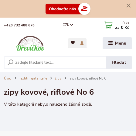
0
ks
CZK
+420 732 488 676
za
0 Kč
Menu
Hledat
Úvod
Textilní galanterie
Zipy
zipy kovové, riflové No 6
zipy kovové, riflové No 6
V této kategorii nebylo nalezeno žádné zboží.