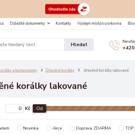
ba
Důležité dokumenty
Kontakty
Výdejní místo/vzorkovna
Blo
Nevíte
Hledat
+420
orálky a komponenty
Dřevěné korálky
dřevěné korálky lakované
ěné korálky lakované
Kč
Od
adem
Novinka
Akce
Doprava ZDARMA
TOP 