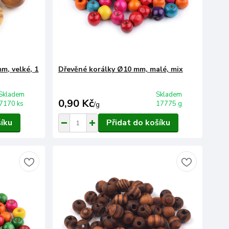
m, velké, 1
Dřevěné korálky Ø10 mm, malé, mix
Skladem
Skladem
0,90 Kč
7170 ks
17775 g
/
g
šíku
Přidat do košíku