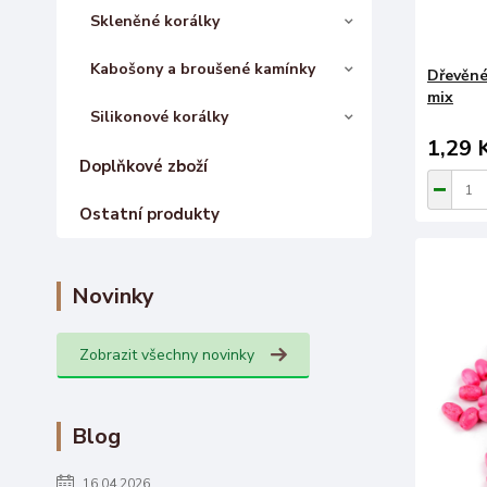
Skleněné korálky
Kabošony a broušené kamínky
Dřevěné
mix
Silikonové korálky
1,29 
Doplňkové zboží
Ostatní produkty
Novinky
Zobrazit všechny novinky
Blog
16.04.2026