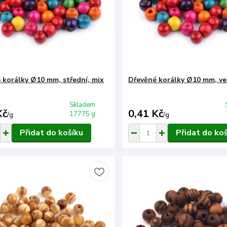
 korálky Ø10 mm, střední, mix
Dřevěné korálky Ø10 mm, ve
Skladem
Kč
0,41 Kč
17775 g
/
g
/
g
Přidat do košíku
Přidat do ko