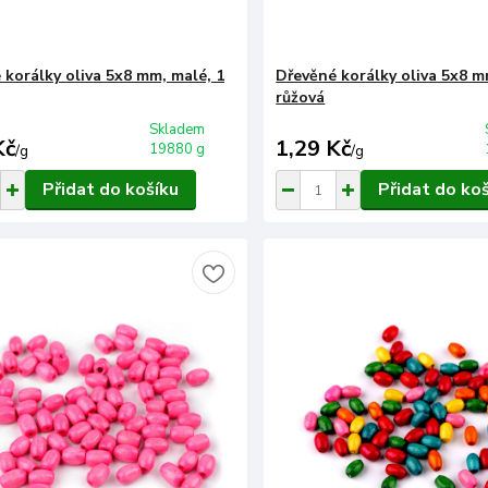
 korálky oliva 5x8 mm, malé, 1
Dřevěné korálky oliva 5x8 m
růžová
Skladem
Kč
1,29 Kč
19880 g
/
g
/
g
Přidat do košíku
Přidat do ko