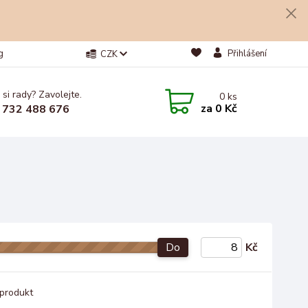
g
Přihlášení
CZK
 si rady? Zavolejte.
0
ks
za
0 Kč
 732 488 676
Do
Kč
produkt