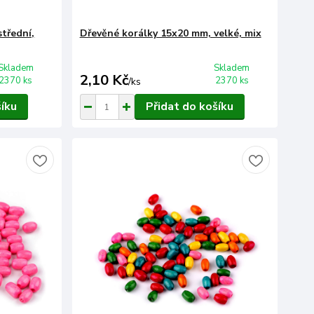
třední,
Dřevěné korálky 15x20 mm, velké, mix
Skladem
Skladem
2,10 Kč
2370 ks
2370 ks
/
ks
šíku
Přidat do košíku