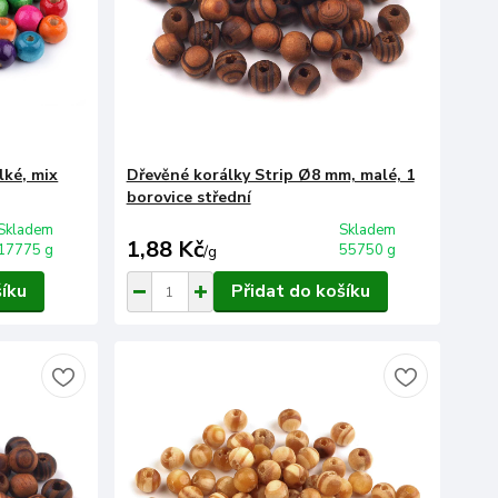
lké, mix
Dřevěné korálky Strip Ø8 mm, malé, 1
borovice střední
Skladem
Skladem
1,88 Kč
17775 g
55750 g
/
g
šíku
Přidat do košíku