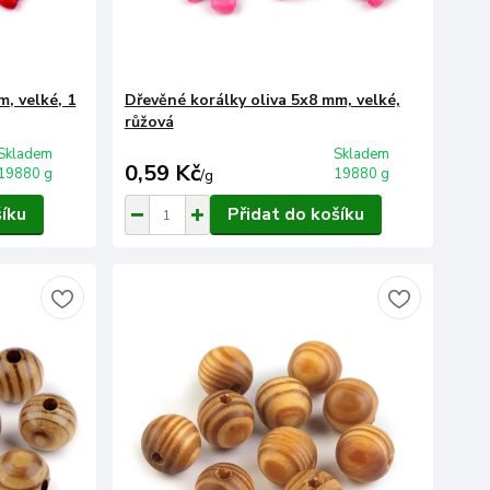
, velké, 1
Dřevěné korálky oliva 5x8 mm, velké,
růžová
Skladem
Skladem
0,59 Kč
19880 g
19880 g
/
g
šíku
Přidat do košíku