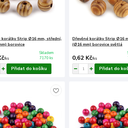
 korálky Strip Ø16 mm, střední,
Dřevěné korálky Strip Ø16 m
mm) borovice
(Ø16 mm) borovice světlá
Skladem
Kč
0,62 Kč
7170 ks
/
ks
/
ks
Přidat do košíku
Přidat do ko