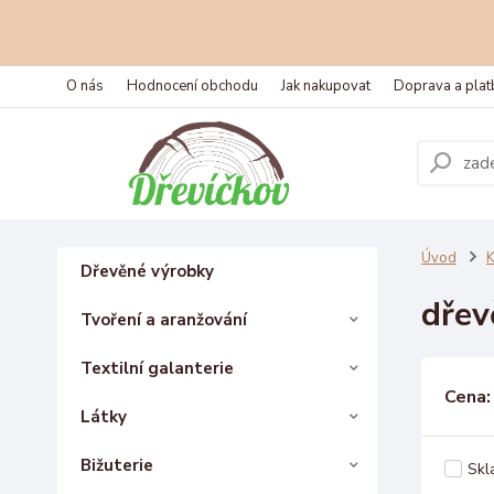
O nás
Hodnocení obchodu
Jak nakupovat
Doprava a plat
Úvod
K
Dřevěné výrobky
dřev
Tvoření a aranžování
Textilní galanterie
Cena:
Látky
Bižuterie
Skl