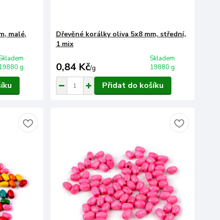
m, malé,
Dřevěné korálky oliva 5x8 mm, střední,
1 mix
Skladem
Skladem
0,84 Kč
19880 g
19880 g
/
g
šíku
Přidat do košíku