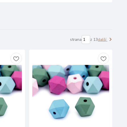
strana
z 13
další