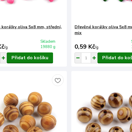
 korálky oliva 5x8 mm, střední,
Dřevěné korálky oliva 5x8 mm
mix
Skladem
Kč
0,59 Kč
19880 g
/
g
/
g
Přidat do košíku
Přidat do ko