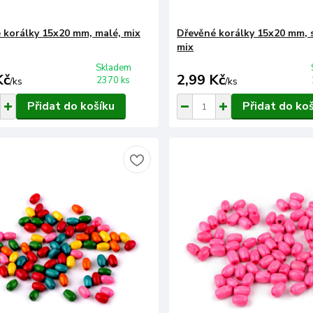
 korálky 15x20 mm, malé, mix
Dřevěné korálky 15x20 mm, s
mix
Skladem
Kč
2,99 Kč
2370 ks
/
ks
/
ks
Přidat do košíku
Přidat do ko