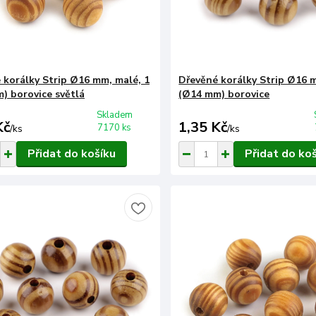
 korálky Strip Ø16 mm, malé, 1
Dřevěné korálky Strip Ø16 
) borovice světlá
(Ø14 mm) borovice
Skladem
Kč
1,35 Kč
7170 ks
/
ks
/
ks
Přidat do košíku
Přidat do ko