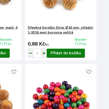
mm, malé, 4
Dřevěné korálky Strip Ø16 mm, střední,
1 (Ø16 mm) borovice světlá
Skladem
Skladem
0,88 Kč
7170 ks
7170 ks
/
ks
šíku
Přidat do košíku