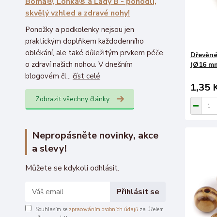
Boma®, Lonka® a Lady B - pohodlí,
skvělý vzhled a zdravé nohy!
Ponožky a podkolenky nejsou jen
praktickým doplňkem každodenního
oblékání, ale také důležitým prvkem péče
Dřevěné
o zdraví našich nohou. V dnešním
(Ø16 mm
blogovém čl...
číst celé
1,35 
Zobrazit všechny články
Nepropásněte novinky, akce
a slevy!
Můžete se kdykoli odhlásit.
Přihlásit se
Souhlasím se
zpracováním osobních údajů
za účelem