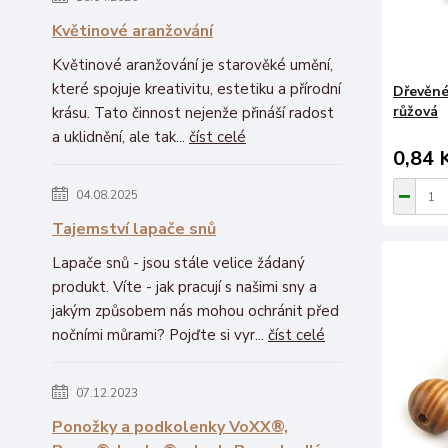
Květinové aranžování
Květinové aranžování je starověké umění,
které spojuje kreativitu, estetiku a přírodní
Dřevěné
růžová
krásu. Tato činnost nejenže přináší radost
a uklidnění, ale tak...
číst celé
0,84 
04.08.2025
Tajemství lapače snů
Lapače snů - jsou stále velice žádaný
produkt. Víte - jak pracují s našimi sny a
jakým způsobem nás mohou ochránit před
nočními můrami? Pojďte si vyr...
číst celé
07.12.2023
Ponožky a podkolenky VoXX®,