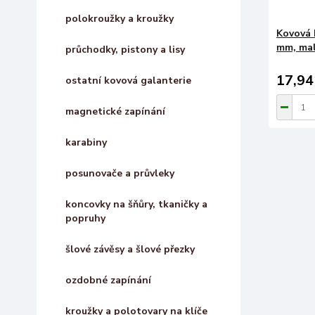
polokroužky a kroužky
Kovová 
mm, mal
průchodky, pistony a lisy
17,94
ostatní kovová galanterie
magnetické zapínání
karabiny
posunovače a průvleky
koncovky na šňůry, tkaničky a
popruhy
šlové závěsy a šlové přezky
ozdobné zapínání
kroužky a polotovary na klíče