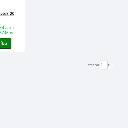
vlek 20
Skladem
5746 ks
šíku
strana
z 1