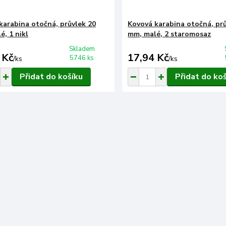
karabina otočná, průvlek 20
Kovová karabina otočná, prů
é, 1 nikl
mm, malé, 2 staromosaz
Skladem
 Kč
17,94 Kč
5746 ks
/
ks
/
ks
Přidat do košíku
Přidat do ko