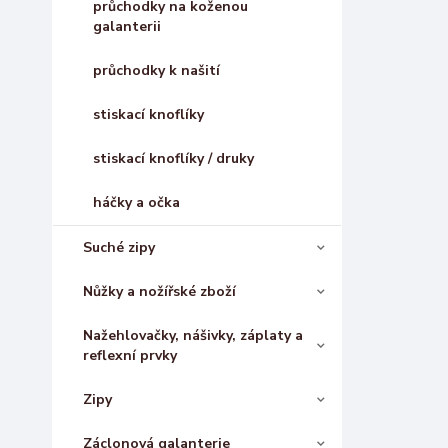
průchodky na koženou
galanterii
průchodky k našití
stiskací knoflíky
stiskací knoflíky / druky
háčky a očka
Suché zipy
Nůžky a nožířské zboží
Nažehlovačky, nášivky, záplaty a
reflexní prvky
Zipy
Záclonová galanterie