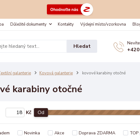
ba
Důležité dokumenty
Kontakty
Výdejní místo/vzorkovna
Blo
Nevíte
Hledat
+420
extilní galanterie
Kovová galanterie
kovové karabiny otočné
vé karabiny otočné
Kč
Od
adem
Novinka
Akce
Doprava ZDARMA
TOP 