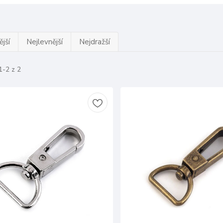
jší
Nejlevnější
Nejdražší
1-2 z 2