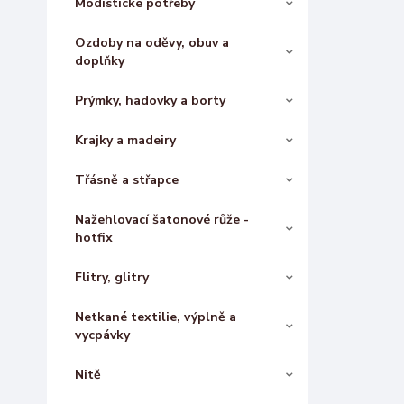
Modistické potřeby
Ozdoby na oděvy, obuv a
doplňky
Prýmky, hadovky a borty
Krajky a madeiry
Třásně a střapce
Nažehlovací šatonové růže -
hotfix
Flitry, glitry
Netkané textilie, výplně a
vycpávky
Nitě