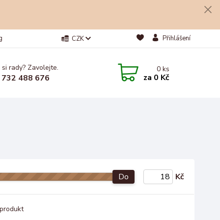
g
Přihlášení
CZK
 si rady? Zavolejte.
0
ks
za
0 Kč
 732 488 676
Do
Kč
produkt