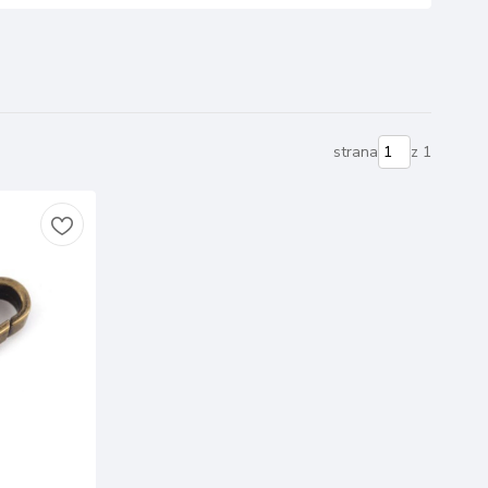
strana
z 1