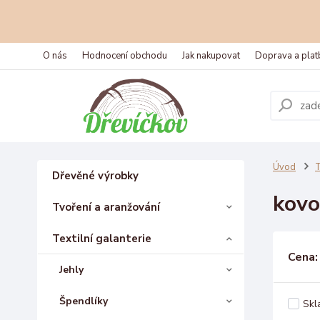
O nás
Hodnocení obchodu
Jak nakupovat
Doprava a plat
Úvod
T
Dřevěné výrobky
kovo
Tvoření a aranžování
Textilní galanterie
Cena:
Jehly
Špendlíky
Skl