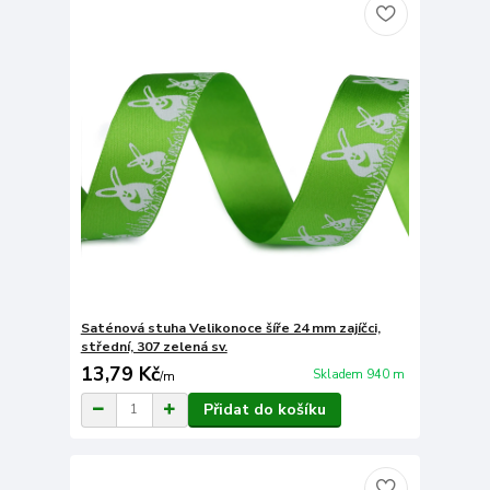
Saténová stuha Velikonoce šíře 24 mm zajíčci,
střední, 307 zelená sv.
13,79 Kč
Skladem 940 m
/
m
Přidat do košíku