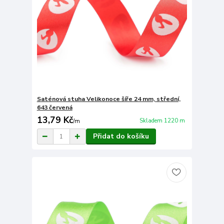
Saténová stuha Velikonoce šíře 24 mm, střední,
643 červená
13,79 Kč
Skladem 1220 m
/
m
Přidat do košíku