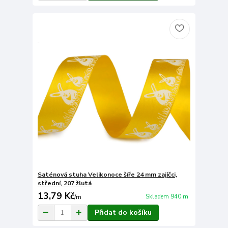
Saténová stuha Velikonoce šíře 24 mm zajíčci,
střední, 207 žlutá
13,79 Kč
Skladem 940 m
/
m
Přidat do košíku