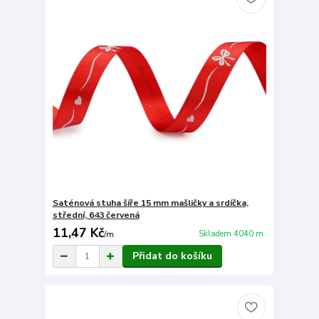
Saténová stuha šíře 15 mm mašličky a srdíčka,
střední, 643 červená
11,47 Kč
Skladem 4040 m
/
m
Přidat do košíku