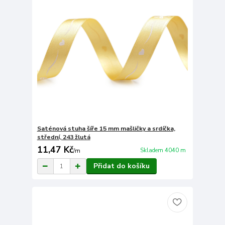
Saténová stuha šíře 15 mm mašličky a srdíčka,
střední, 243 žlutá
11,47 Kč
Skladem 4040 m
/
m
Přidat do košíku