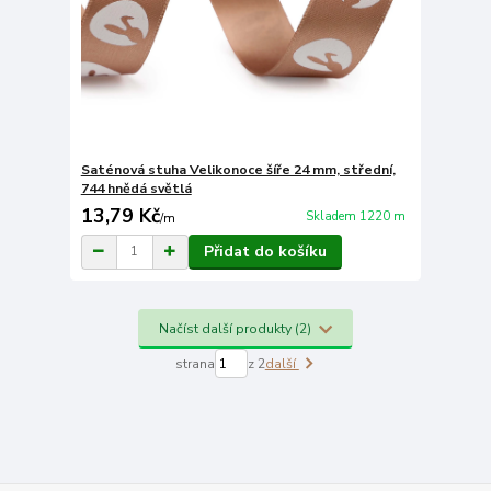
Saténová stuha Velikonoce šíře 24 mm, střední,
744 hnědá světlá
13,79 Kč
Skladem 1220 m
/
m
Přidat do košíku
Načíst další produkty (2)
strana
z 2
další