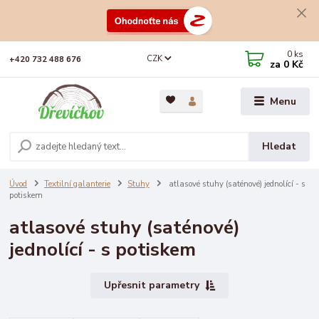
0
ks
CZK
+420 732 488 676
za
0 Kč
Menu
Hledat
Úvod
Textilní galanterie
Stuhy
atlasové stuhy (saténové) jednolící - s
potiskem
atlasové stuhy (saténové)
jednolící - s potiskem
Upřesnit parametry