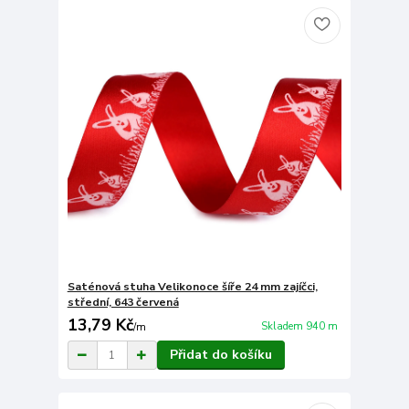
Saténová stuha Velikonoce šíře 24 mm zajíčci,
střední, 643 červená
13,79 Kč
Skladem 940 m
/
m
Přidat do košíku