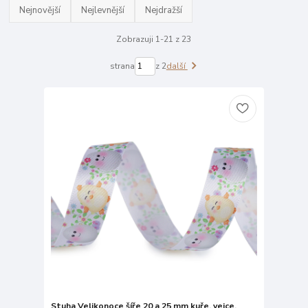
Nejnovější
Nejlevnější
Nejdražší
Zobrazuji 1-21 z 23
strana
z 2
další
Stuha Velikonoce šíře 20 a 25 mm kuře, vejce,