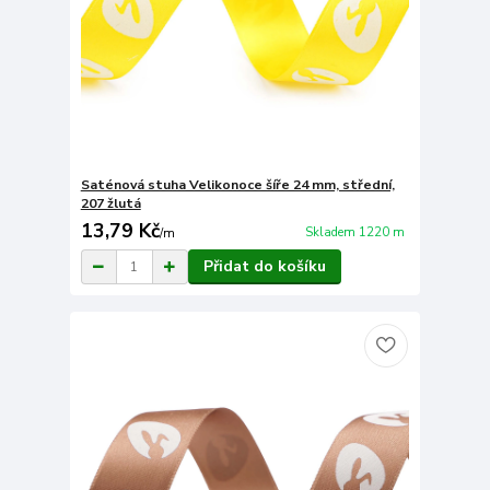
Saténová stuha Velikonoce šíře 24 mm, střední,
207 žlutá
13,79 Kč
Skladem 1220 m
/
m
Přidat do košíku