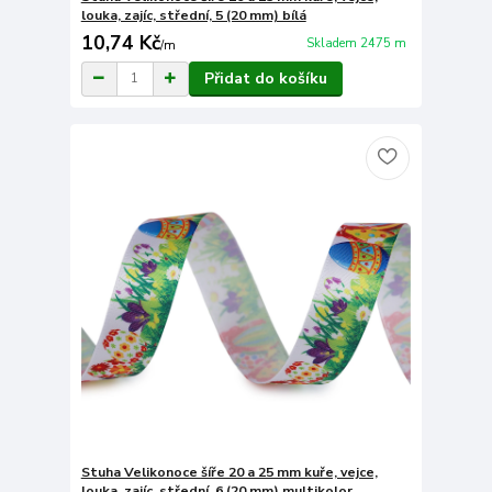
louka, zajíc, střední, 5 (20 mm) bílá
10,74 Kč
Skladem 2475 m
/
m
Přidat do košíku
Stuha Velikonoce šíře 20 a 25 mm kuře, vejce,
louka, zajíc, střední, 6 (20 mm) multikolor