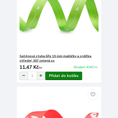
Saténová stuha šíře 15 mm mašličky a srdíčka,
střední, 307 zelená sv.
11,47 Kč
Skladem 4040 m
/
m
Přidat do košíku