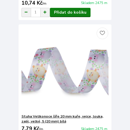
10,74 Kč
Skladem 2475 m
/
m
Přidat do košíku
Stuha Velikonoce šíře 20 mm kuře, vejce, louka,
zajíc, velké, 5 (20 mm) bílá
7,79 Kč
Skladem 2475 m
/
m