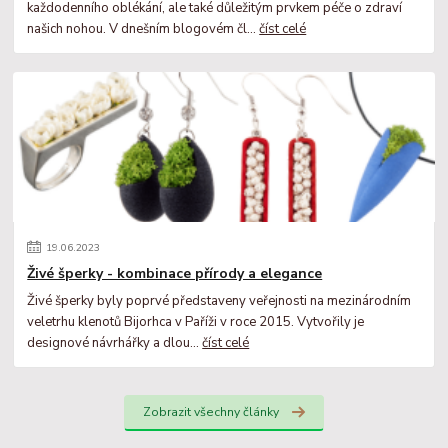
každodenního oblékání, ale také důležitým prvkem péče o zdraví
našich nohou. V dnešním blogovém čl...
číst celé
19
.
06
.
2023
Živé šperky - kombinace přírody a elegance
Živé šperky byly poprvé představeny veřejnosti na mezinárodním
veletrhu klenotů Bijorhca v Paříži v roce 2015. Vytvořily je
designové návrhářky a dlou...
číst celé
Zobrazit všechny články