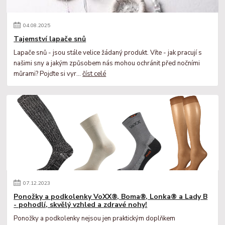
04
.
08
.
2025
Tajemství lapače snů
Lapače snů - jsou stále velice žádaný produkt. Víte - jak pracují s
našimi sny a jakým způsobem nás mohou ochránit před nočními
můrami? Pojďte si vyr...
číst celé
07
.
12
.
2023
Ponožky a podkolenky VoXX®, Boma®, Lonka® a Lady B
- pohodlí, skvělý vzhled a zdravé nohy!
Ponožky a podkolenky nejsou jen praktickým doplňkem