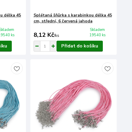
u délka 45
Splétaná šňůrka s karabinkou délka 45
cm, střední, 6 červená jahoda
Skladem
Skladem
8,12 Kč
19540 ks
19540 ks
/
ks
šíku
Přidat do košíku