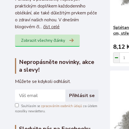
praktickým doplňkem každodenního
oblékání, ale také důležitým prvkem péče
o zdraví našich nohou. V dnešním
blogovém čl...
číst celé
Splétan
cm, stř
Zobrazit všechny články
8,12 
Nepropásněte novinky, akce
a slevy!
Můžete se kdykoli odhlásit.
Přihlásit se
Souhlasím se
zpracováním osobních údajů
za účelem
rozesílky newsletteru.
Sledujte nás na Facebooku