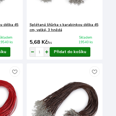
u délka 45
Splétaná šňůrka s karabinkou délka 45
cm, velké, 3 hnědá
Skladem
Skladem
5,68 Kč
19540 ks
19540 ks
/
ks
šíku
Přidat do košíku