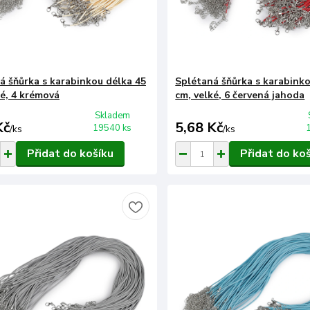
á šňůrka s karabinkou délka 45
Splétaná šňůrka s karabinko
ké, 4 krémová
cm, velké, 6 červená jahoda
Skladem
Kč
5,68 Kč
19540 ks
/
ks
/
ks
Přidat do košíku
Přidat do ko