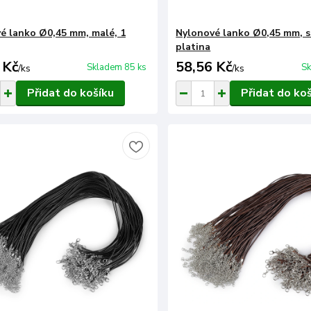
é lanko Ø0,45 mm, malé, 1
Nylonové lanko Ø0,45 mm, st
platina
 Kč
58,56 Kč
Skladem 85 ks
Sk
/
ks
/
ks
Přidat do košíku
Přidat do ko