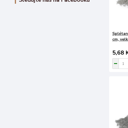
Splétan
cm, vel
5,68 