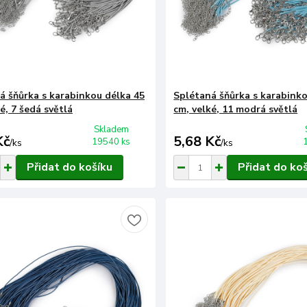
á šňůrka s karabinkou délka 45
Splétaná šňůrka s karabinko
é, 7 šedá světlá
cm, velké, 11 modrá světlá
Skladem
Kč
5,68 Kč
19540 ks
/
ks
/
ks
Přidat do košíku
Přidat do ko