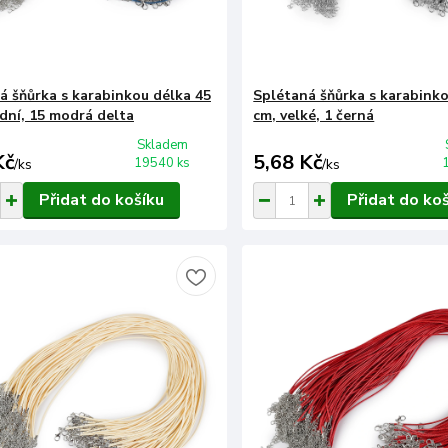
á šňůrka s karabinkou délka 45
Splétaná šňůrka s karabinko
ední, 15 modrá delta
cm, velké, 1 černá
Skladem
Kč
5,68 Kč
19540 ks
/
ks
/
ks
Přidat do košíku
Přidat do ko