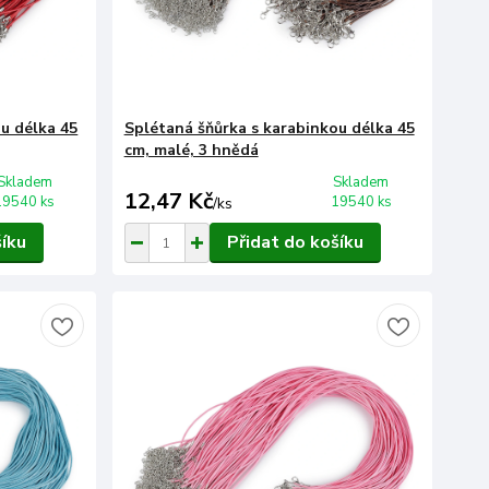
u délka 45
Splétaná šňůrka s karabinkou délka 45
cm, malé, 3 hnědá
Skladem
Skladem
12,47 Kč
19540 ks
19540 ks
/
ks
šíku
Přidat do košíku