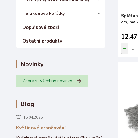
Silikonové korálky
Splétan
cm, mal
Doplňkové zboží
12,47
Ostatní produkty
Novinky
Zobrazit všechny novinky
Blog
16.04.2026
Květinové aranžování