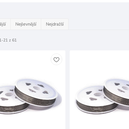
jší
Nejlevnější
Nejdražší
1-21 z 61