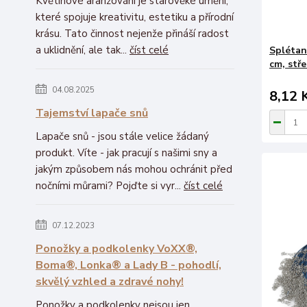
Květinové aranžování je starověké umění,
které spojuje kreativitu, estetiku a přírodní
krásu. Tato činnost nejenže přináší radost
a uklidnění, ale tak...
číst celé
Splétan
cm, stře
04.08.2025
8,12 
Tajemství lapače snů
Lapače snů - jsou stále velice žádaný
produkt. Víte - jak pracují s našimi sny a
jakým způsobem nás mohou ochránit před
nočními můrami? Pojďte si vyr...
číst celé
07.12.2023
Ponožky a podkolenky VoXX®,
Boma®, Lonka® a Lady B - pohodlí,
skvělý vzhled a zdravé nohy!
Ponožky a podkolenky nejsou jen