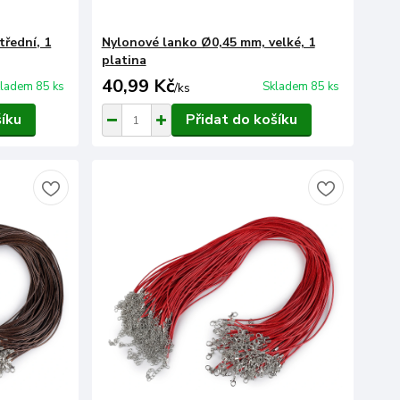
řední, 1
Nylonové lanko Ø0,45 mm, velké, 1
platina
40,99 Kč
ladem 85 ks
Skladem 85 ks
/
ks
šíku
Přidat do košíku