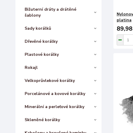
Bižuterní dráty a drátěné
Nylonov
šablony
platina
89,98
Sady korálků
Dřevěné korálky
Plastové korálky
Rokajl
Velkoprůvlekové korálky
Porcelánové a kovové korálky
Minerální a perleťové korálky
Skleněné korálky
Kabošony a broušené kamínky