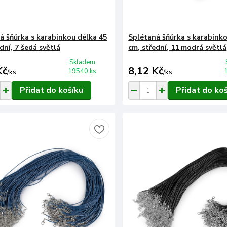
á šňůrka s karabinkou délka 45
Splétaná šňůrka s karabinko
dní, 7 šedá světlá
cm, střední, 11 modrá světlá
Skladem
Kč
8,12 Kč
19540 ks
/
ks
/
ks
Přidat do košíku
Přidat do ko