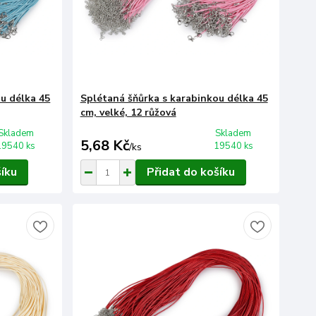
u délka 45
Splétaná šňůrka s karabinkou délka 45
cm, velké, 12 růžová
Skladem
Skladem
5,68 Kč
19540 ks
19540 ks
/
ks
šíku
Přidat do košíku