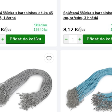
á šňůrka s karabinkou délka 45
Splétaná šňůrka s karabinko
é, 1 černá
cm, střední, 3 hnědá
Skladem
 Kč
8,12 Kč
19540 ks
/
ks
/
ks
Přidat do košíku
Přidat do ko