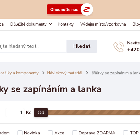
ba
Důležité dokumenty
Kontakty
Výdejní místo/vzorkovna
Blo
Nevíte
Hledat
+420
orálky a komponenty
Návlekový materiál
šňůrky se zapínáním a lan
ky se zapínáním a lanka
Kč
Od
adem
Novinka
Akce
Doprava ZDARMA
TOP 