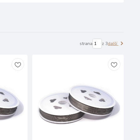
strana
z 3
další