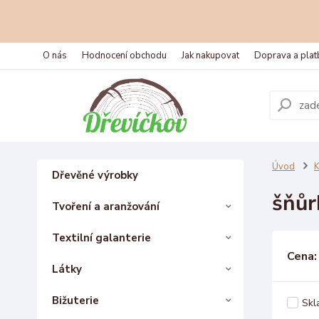
O nás
Hodnocení obchodu
Jak nakupovat
Doprava a plat
Úvod
K
Dřevěné výrobky
šňůr
Tvoření a aranžování
Textilní galanterie
Cena:
Látky
Bižuterie
Skl