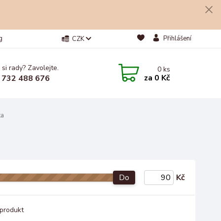
g
Přihlášení
CZK
 si rady? Zavolejte.
0
ks
za
0 Kč
 732 488 676
ka
Do
Kč
produkt