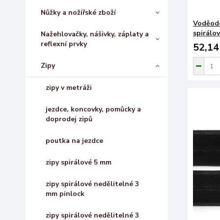
Nůžky a nožířské zboží
Voděodo
spirálov
Nažehlovačky, nášivky, záplaty a
reflexní prvky
52,14
Zipy
zipy v metráži
jezdce, koncovky, pomůcky a
doprodej zipů
poutka na jezdce
zipy spirálové 5 mm
zipy spirálové nedělitelné 3
mm pinlock
zipy spirálové nedělitelné 3