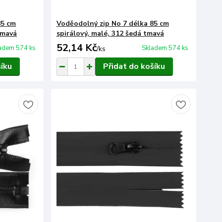
85 cm
Voděodolný zip No 7 délka 85 cm
tmavá
spirálový, malé, 312 šedá tmavá
52,14 Kč
adem 574 ks
Skladem 574 ks
/
ks
šíku
Přidat do košíku