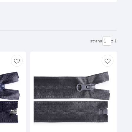
strana
z 1