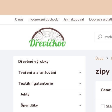
O nás
Hodnocení obchodu
Jak nakupovat
Doprava a plat
Úvod
T
Dřevěné výrobky
zipy
Tvoření a aranžování
Textilní galanterie
Cena:
Jehly
Špendlíky
Skl