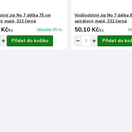
lný zip No 7 délka 75 cm
Voděodolný zip No 7 délka 
ý, malé, 332 černá
spirálový, malé, 322 černá
 Kč
50,10 Kč
Skladem 85 ks
Sk
/
ks
/
ks
Přidat do košíku
Přidat do ko