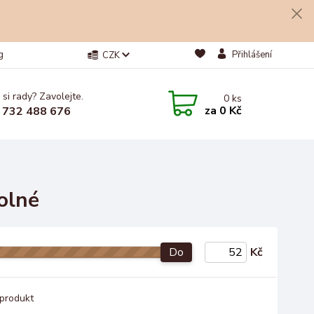
g
Přihlášení
CZK
 si rady? Zavolejte.
0
ks
za
0 Kč
 732 488 676
olné
Do
Kč
produkt