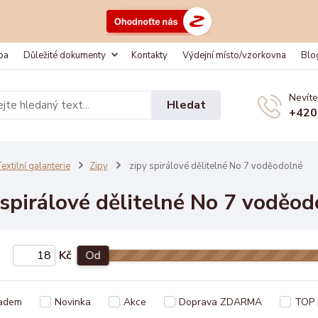
ba
Důležité dokumenty
Kontakty
Výdejní místo/vzorkovna
Blo
Nevíte
Hledat
+420
extilní galanterie
Zipy
zipy spirálové dělitelné No 7 voděodolné
 spirálové dělitelné No 7 voděod
Kč
Od
adem
Novinka
Akce
Doprava ZDARMA
TOP 