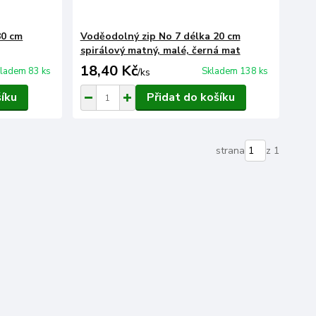
80 cm
Voděodolný zip No 7 délka 20 cm
spirálový matný, malé, černá mat
18,40 Kč
ladem 83 ks
Skladem 138 ks
/
ks
šíku
Přidat do košíku
strana
z 1