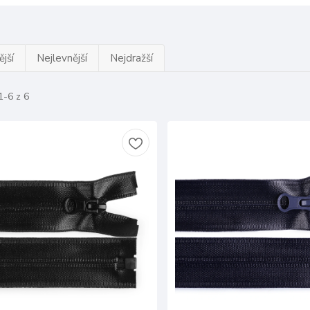
jší
Nejlevnější
Nejdražší
1-6 z 6