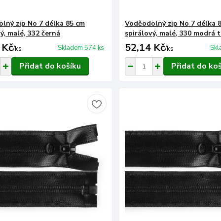
lný zip No 7 délka 85 cm
Voděodolný zip No 7 délka 
ý, malé, 332 černá
spirálový, malé, 330 modrá 
 Kč
52,14 Kč
Skladem 574 ks
Skl
/
ks
/
ks
Přidat do košíku
Přidat do ko