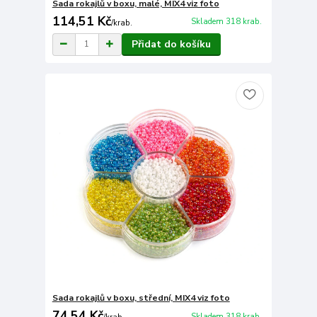
Sada rokajlů v boxu, malé, MIX4 viz foto
114,51 Kč
Skladem 318 krab.
/
krab.
Přidat do košíku
Sada rokajlů v boxu, střední, MIX4 viz foto
74,54 Kč
Skladem 318 krab.