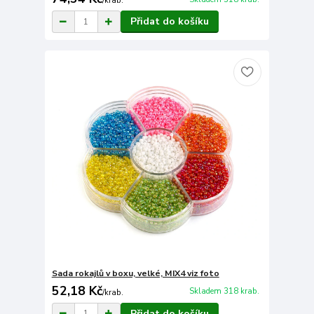
/
krab.
Přidat do košíku
Sada rokajlů v boxu, velké, MIX4 viz foto
52,18 Kč
Skladem 318 krab.
/
krab.
Přidat do košíku