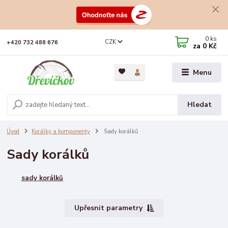
0
ks
CZK
+420 732 488 676
za
0 Kč
Menu
Hledat
Úvod
Korálky a komponenty
Sady korálků
Sady korálků
sady korálků
Upřesnit parametry