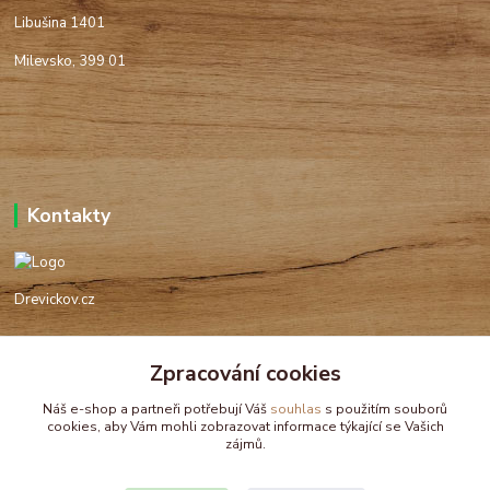
Libušina 1401
Milevsko, 399 01
Kontakty
Drevickov.cz
Ing. Tomáš Hajíček,MSc
Zpracování cookies
+420 732 488 676
(Po-Pá, 8-17 hod.)
Náš e-shop a partneři potřebují Váš
souhlas
s použitím souborů
cookies, aby Vám mohli zobrazovat informace týkající se Vašich
drevickov@drevickov.cz, info@drevickov.cz
zájmů.