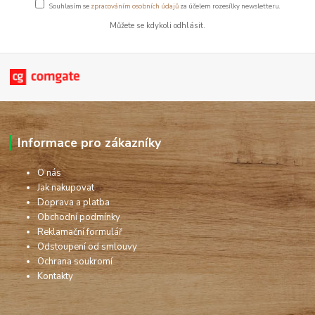
Souhlasím se
zpracováním osobních údajů
za účelem rozesílky newsletteru.
Můžete se kdykoli odhlásit.
Informace pro zákazníky
O nás
Jak nakupovat
Doprava a platba
Obchodní podmínky
Reklamační formulář
Odstoupení od smlouvy
Ochrana soukromí
Kontakty