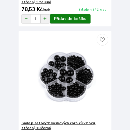
střední, 9 zelená
78,53 Kč
Skladem 342 krab.
/
krab.
Přidat do košíku
Sada plastových voskových korálků v boxu,
střední, 10 černá