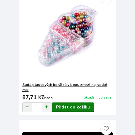
Sada plastových korálků v boxu zmrzlina, velké,
mix
87,71 Kč
Skladem 55 sada
/
sada
Přidat do košíku