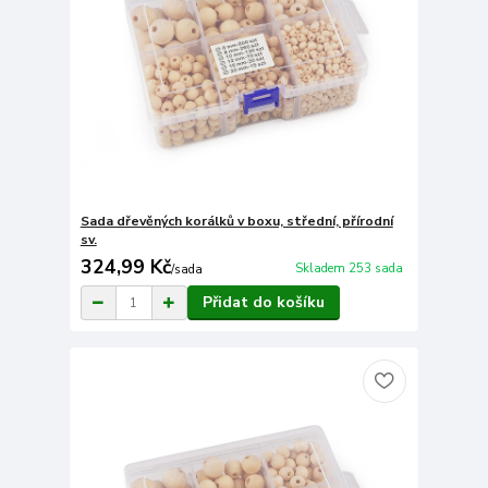
Sada dřevěných korálků v boxu, střední, přírodní
sv.
324,99 Kč
Skladem 253 sada
/
sada
Přidat do košíku