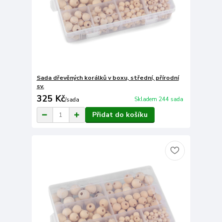
Sada dřevěných korálků v boxu, střední, přírodní
sv.
325 Kč
Skladem 244 sada
/
sada
Přidat do košíku